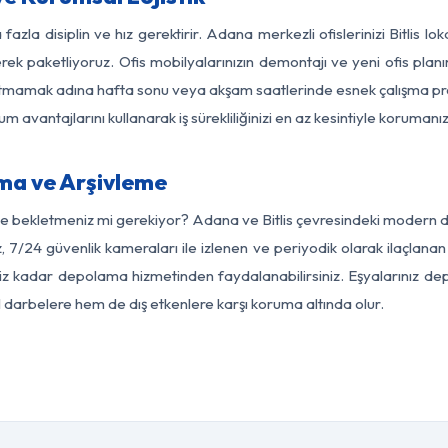
fazla disiplin ve hız gerektirir. Adana merkezli ofislerinizi Bitlis lo
rek paketliyoruz. Ofis mobilyalarınızın demontajı ve yeni ofis planı
i aksatmamak adına hafta sonu veya akşam saatlerinde esnek çalışma 
lum avantajlarını kullanarak iş sürekliliğinizi en az kesintiyle koruman
ma ve Arşivleme
e bekletmeniz mi gerekiyor? Adana ve Bitlis çevresindeki modern depo
, 7/24 güvenlik kameraları ile izlenen ve periyodik olarak ilaçlanan
z kadar depolama hizmetinden faydalanabilirsiniz. Eşyalarınız dep
el darbelere hem de dış etkenlere karşı koruma altında olur.