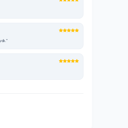
ydı."