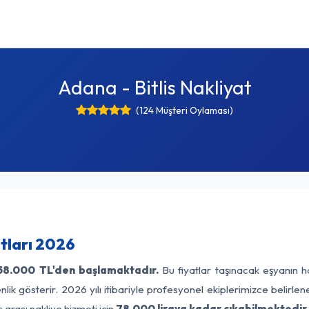
Adana - Bitlis Nakliyat
(124 Müşteri Oylaması)
atları 2026
58.000 TL'den başlamaktadır.
Bu fiyatlar taşınacak eşyanın h
lik gösterir. 2026 yılı itibariyle profesyonel ekiplerimizce belirle
 arası nakliye hizmeti için
78.000 liraya kadar çıkabilmektedir.