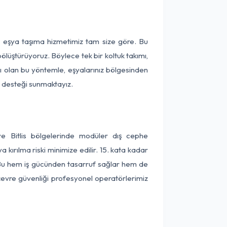
ça eşya taşıma hizmetimiz tam size göre. Bu
ölüştürüyoruz. Böylece tek bir koltuk takımı,
lı olan bu yöntemle, eşyalarınız bölgesinden
ta desteği sunmaktayız.
ve Bitlis bölgelerinde modüler dış cephe
kırılma riski minimize edilir. 15. kata kadar
 Bu hem iş gücünden tasarruf sağlar hem de
 çevre güvenliği profesyonel operatörlerimiz