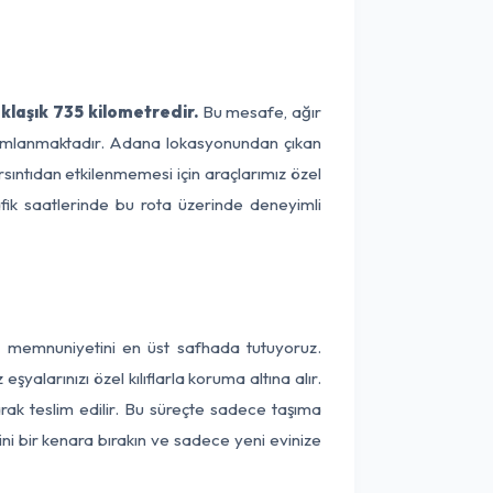
klaşık 735 kilometredir.
Bu mesafe, ağır
tamamlanmaktadır. Adana lokasyonundan çıkan
arsıntıdan etkilenmemesi için araçlarımız özel
afik saatlerinde bu rota üzerinde deneyimli
ri memnuniyetini en üst safhada tutuyoruz.
alarınızı özel kılıflarla koruma altına alır.
arak teslim edilir. Bu süreçte sadece taşıma
ini bir kenara bırakın ve sadece yeni evinize