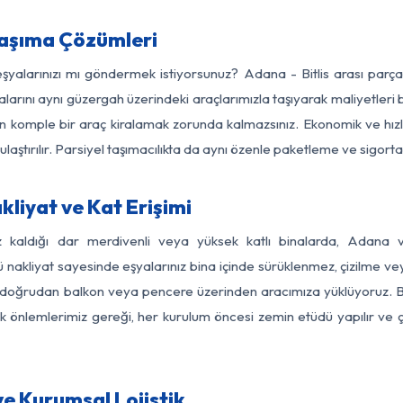
Taşıma Çözümleri
eşyalarınızı mı göndermek istiyorsunuz? Adana - Bitlis arası par
larını aynı güzergah üzerindeki araçlarımızla taşıyarak maliyetleri b
için komple bir araç kiralamak zorunda kalmazsınız. Ekonomik ve hız
 ulaştırılır. Parsiyel taşımacılıkta da aynı özenle paketleme ve sigor
kliyat ve Kat Erişimi
z kaldığı dar merdivenli veya yüksek katlı binalarda, Adana 
nakliyat sayesinde eşyalarınız bina içinde sürüklenmez, çizilme veya 
nızı doğrudan balkon veya pencere üzerinden aracımıza yüklüyoruz.
nlik önlemlerimiz gereği, her kurulum öncesi zemin etüdü yapılır ve
ve Kurumsal Lojistik