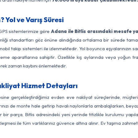
 Yol ve Varış Süresi
 GPS sistemlerimize göre
Adana ile Bitlis arasındaki mesafe ya
güvenliği standartları göz önüne alındığında ortalama bir sürede 
mobil takip sistemleri ile izlenmektedir. Yol boyunca eşyalarınızın s
leme aparatlarına sahiptir. Özellikle kış aylarında veya yoğun tr
derek zaman kaybını önlemektedir.
akliyat Hizmet Detayları
gesine gerçekleştirdiğimiz evden eve nakliyat süreçlerinde, müşte
ızı de monte hale getirip havalı naylonlarla ambalajlarken, beyaz eşy
ir parça, Bitlis adresindeki yeni yerinde titizlikle kurulumu yapıl
zleşmesi ile tüm varlıklarınız güvence altına alınır. Ev taşıma zahmet