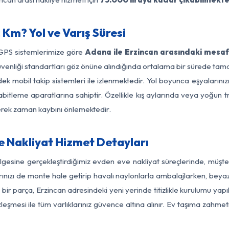
Km? Yol ve Varış Süresi
 GPS sistemlerimize göre
Adana ile Erzincan arasındaki mesafe
yol güvenliği standartları göz önüne alındığında ortalama bir sürede
ek mobil takip sistemleri ile izlenmektedir. Yol boyunca eşyalarınız
abitleme aparatlarına sahiptir. Özellikle kış aylarında veya yoğun t
derek zaman kaybını önlemektedir.
 Nakliyat Hizmet Detayları
lgesine gerçekleştirdiğimiz evden eve nakliyat süreçlerinde, müşt
ızı de monte hale getirip havalı naylonlarla ambalajlarken, beyaz eşy
r parça, Erzincan adresindeki yeni yerinde titizlikle kurulumu yapı
zleşmesi ile tüm varlıklarınız güvence altına alınır. Ev taşıma zahmet