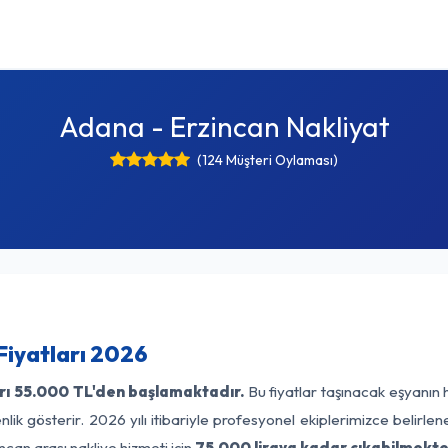
Adana - Erzincan Nakliyat
(124 Müşteri Oylaması)
Fiyatları 2026
rı
55.000 TL'den başlamaktadır.
Bu fiyatlar taşınacak eşyanın 
lik gösterir. 2026 yılı itibariyle profesyonel ekiplerimizce belirle
ncan arası nakliye hizmeti için
75.000 liraya kadar çıkabilmekte