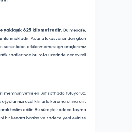
 yaklaşık 625 kilometredir.
Bu mesafe,
 tamamlanmaktadır. Adana lokasyonundan çıkan
ın sarsıntıdan etkilenmemesi için araçlarımız
rafik saatlerinde bu rota üzerinde deneyimli
eri memnuniyetini en üst safhada tutuyoruz.
alarınızı özel kılıflarla koruma altına alır.
larak teslim edilir. Bu süreçte sadece taşıma
ini bir kenara bırakın ve sadece yeni evinize