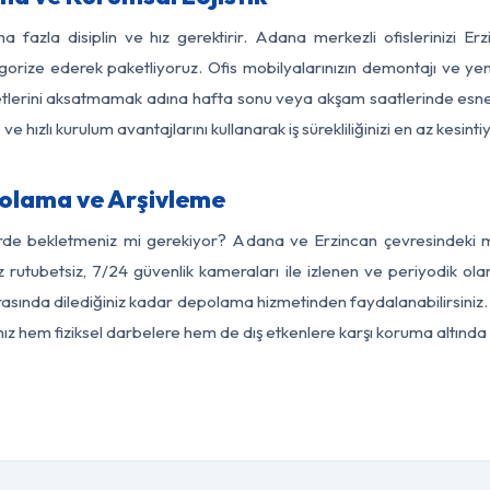
a fazla disiplin ve hız gerektirir. Adana merkezli ofislerinizi Er
egorize ederek paketliyoruz. Ofis mobilyalarınızın demontajı ve yeni
aaliyetlerini aksatmamak adına hafta sonu veya akşam saatlerinde e
 ve hızlı kurulum avantajlarını kullanarak iş sürekliliğinizi en az kesi
olama ve Arşivleme
erde bekletmeniz mi gerekiyor? Adana ve Erzincan çevresindeki mod
z rutubetsiz, 7/24 güvenlik kameraları ile izlenen ve periyodik ol
asında dilediğiniz kadar depolama hizmetinden faydalanabilirsiniz. 
nız hem fiziksel darbelere hem de dış etkenlere karşı koruma altında 