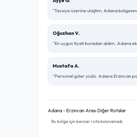
Ayşe G.
"Tavsiye üzerine ulaştım, Adana bölgesinde ç
Oğuzhan V.
"En uygun fiyatı buradan aldım. Adana eki
Mustafa A.
"Personel güler yüzlü. Adana Erzincan parç
Adana - Erzincan Arası Diğer Rotalar
Bu bölge için benzer rota bulunamadı.