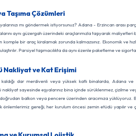
ya Taşıma Çözümleri
eşyalarınızı mı göndermek istiyorsunuz? Adana - Erzincan arası par
larını aynı güzergah üzerindeki araçlarımızla taşıyarak maliyetleri b
için komple bir araç kiralamak zorunda kalmazsınız. Ekonomik ve hız
 ulaştırılır. Parsiyel taşımacılıkta da aynı özenle paketleme ve sigor
 Nakliyat ve Kat Erişimi
z kaldığı dar merdivenli veya yüksek katlı binalarda, Adana ve
nakliyat sayesinde eşyalarınız bina içinde sürüklenmez, çizilme veya 
nızı doğrudan balkon veya pencere üzerinden aracımıza yüklüyoruz.
nlik önlemlerimiz gereği, her kurulum öncesi zemin etüdü yapılır ve
ma ve Kurumsal Lojistik