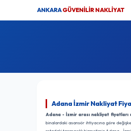
ANKARA
GÜVENİLİR NAKLİYAT
Adana İzmir Nakliyat Fiy
Adana - İzmir arası nakliyat fiyatları
binalardaki asansör ihtiyacına göre değişken
rotadaki taşımacılık hizmetimiz Adana - İzmir