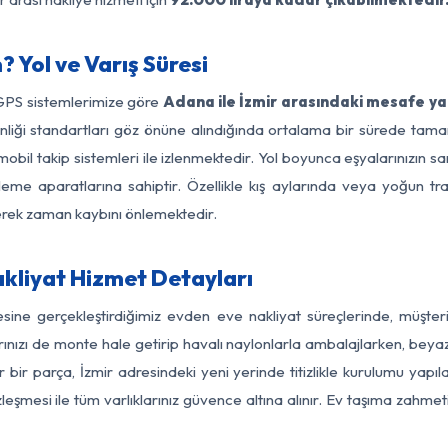
 Yol ve Varış Süresi
 GPS sistemlerimize göre
Adana ile İzmir arasındaki mesafe ya
güvenliği standartları göz önüne alındığında ortalama bir sürede 
mobil takip sistemleri ile izlenmektedir. Yol boyunca eşyalarınızın sa
leme aparatlarına sahiptir. Özellikle kış aylarında veya yoğun tr
derek zaman kaybını önlemektedir.
kliyat Hizmet Detayları
esine gerçekleştirdiğimiz evden eve nakliyat süreçlerinde, müşte
ızı de monte hale getirip havalı naylonlarla ambalajlarken, beyaz eşy
ir parça, İzmir adresindeki yeni yerinde titizlikle kurulumu yapıl
zleşmesi ile tüm varlıklarınız güvence altına alınır. Ev taşıma zahmet