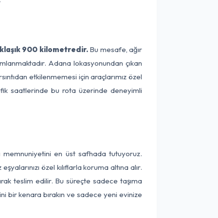
klaşık 900 kilometredir.
Bu mesafe, ağır
tamamlanmaktadır. Adana lokasyonundan çıkan
rsıntıdan etkilenmemesi için araçlarımız özel
afik saatlerinde bu rota üzerinde deneyimli
ri memnuniyetini en üst safhada tutuyoruz.
alarınızı özel kılıflarla koruma altına alır.
arak teslim edilir. Bu süreçte sadece taşıma
ini bir kenara bırakın ve sadece yeni evinize