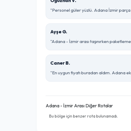
Oğuzhan V.
"Personel güler yüzlü. Adana İzmir parça e
Ayşe G.
"Adana - İzmir arası taşınırken paketleme o
Caner B.
"En uygun fiyatı buradan aldım. Adana eki
Adana - İzmir Arası Diğer Rotalar
Bu bölge için benzer rota bulunamadı.