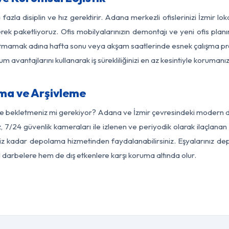
fazla disiplin ve hız gerektirir. Adana merkezli ofislerinizi İzmir lo
rek paketliyoruz. Ofis mobilyalarınızın demontajı ve yeni ofis planı
i aksatmamak adına hafta sonu veya akşam saatlerinde esnek çalışma 
lum avantajlarını kullanarak iş sürekliliğinizi en az kesintiyle koruman
ma ve Arşivleme
e bekletmeniz mi gerekiyor? Adana ve İzmir çevresindeki modern depo
, 7/24 güvenlik kameraları ile izlenen ve periyodik olarak ilaçlana
z kadar depolama hizmetinden faydalanabilirsiniz. Eşyalarınız dep
el darbelere hem de dış etkenlere karşı koruma altında olur.