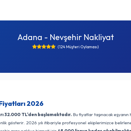
Adana - Nevşehir Nakliyat
(124 Müşteri Oylaması)
Fiyatları 2026
rı
32.000 TL'den başlamaktadır.
Bu fiyatlar taşınacak eşyanın 
lik gösterir. 2026 yılı itibariyle profesyonel ekiplerimizce belirle
ehir arası nakliye hizmeti için
45.000 liraya kadar çıkabilmekte