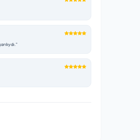
rılıydı."