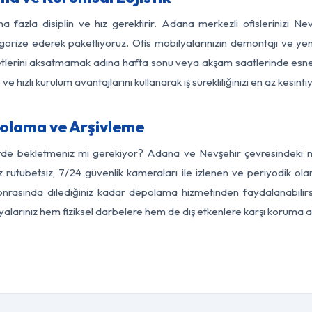
a fazla disiplin ve hız gerektirir. Adana merkezli ofislerinizi Ne
egorize ederek paketliyoruz. Ofis mobilyalarınızın demontajı ve yeni
aaliyetlerini aksatmamak adına hafta sonu veya akşam saatlerinde e
 ve hızlı kurulum avantajlarını kullanarak iş sürekliliğinizi en az kesi
olama ve Arşivleme
erde bekletmeniz mi gerekiyor? Adana ve Nevşehir çevresindeki mod
z rutubetsiz, 7/24 güvenlik kameraları ile izlenen ve periyodik ol
nrasında dilediğiniz kadar depolama hizmetinden faydalanabilirs
eşyalarınız hem fiziksel darbelere hem de dış etkenlere karşı koruma al