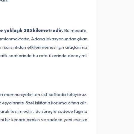
 yaklaşık 285 kilometredir.
Bu mesafe,
 tamamlanmaktadır. Adana lokasyonundan çıkan
ın sarsıntıdan etkilenmemesi için araçlarımız
rafik saatlerinde bu rota üzerinde deneyimli
eri memnuniyetini en üst safhada tutuyoruz.
alarınızı özel kılıflarla koruma altına alır.
larak teslim edilir. Bu süreçte sadece taşıma
ini bir kenara bırakın ve sadece yeni evinize