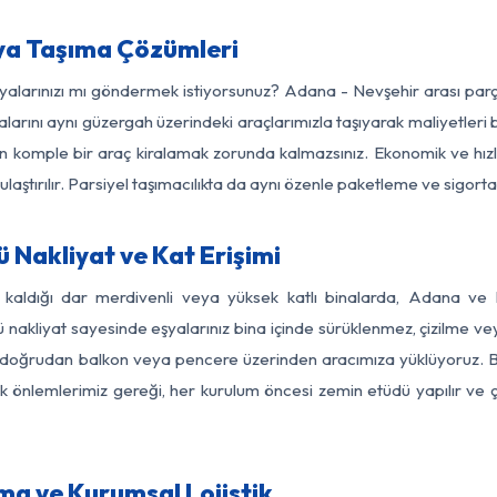
ya Taşıma Çözümleri
eşyalarınızı mı göndermek istiyorsunuz? Adana - Nevşehir arası par
larını aynı güzergah üzerindeki araçlarımızla taşıyarak maliyetleri b
için komple bir araç kiralamak zorunda kalmazsınız. Ekonomik ve hız
 ulaştırılır. Parsiyel taşımacılıkta da aynı özenle paketleme ve sigor
 Nakliyat ve Kat Erişimi
z kaldığı dar merdivenli veya yüksek katlı binalarda, Adana ve
nakliyat sayesinde eşyalarınız bina içinde sürüklenmez, çizilme veya 
nızı doğrudan balkon veya pencere üzerinden aracımıza yüklüyoruz.
nlik önlemlerimiz gereği, her kurulum öncesi zemin etüdü yapılır ve
ma ve Kurumsal Lojistik