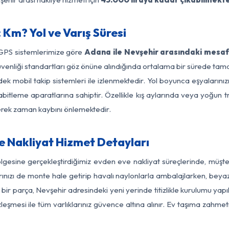
Km? Yol ve Varış Süresi
 GPS sistemlerimize göre
Adana ile Nevşehir arasındaki mesafe
yol güvenliği standartları göz önüne alındığında ortalama bir sürede
ek mobil takip sistemleri ile izlenmektedir. Yol boyunca eşyalarınız
abitleme aparatlarına sahiptir. Özellikle kış aylarında veya yoğun t
derek zaman kaybını önlemektedir.
 Nakliyat Hizmet Detayları
lgesine gerçekleştirdiğimiz evden eve nakliyat süreçlerinde, müşt
ızı de monte hale getirip havalı naylonlarla ambalajlarken, beyaz eşy
r parça, Nevşehir adresindeki yeni yerinde titizlikle kurulumu yapı
zleşmesi ile tüm varlıklarınız güvence altına alınır. Ev taşıma zahmet