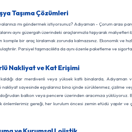
şya Taşıma Çözümleri
eşyalarınızı mı göndermek istiyorsunuz? Adıyaman - Çorum arası par
larını aynı güzergah üzerindeki araçlarımızla taşıyarak maliyetleri b
için komple bir araç kiralamak zorunda kalmazsınız. Ekonomik ve hız
 ulaştırılır. Parsiyel taşımacılıkta da aynı özenle paketleme ve sigor
 Nakliyat ve Kat Erişimi
z kaldığı dar merdivenli veya yüksek katlı binalarda, Adıyaman
nakliyat sayesinde eşyalarınız bina içinde sürüklenmez, çizilme veya 
nızı doğrudan balkon veya pencere üzerinden aracımıza yüklüyoruz.
nlik önlemlerimiz gereği, her kurulum öncesi zemin etüdü yapılır ve
ıma ve Kurumsal Lojistik