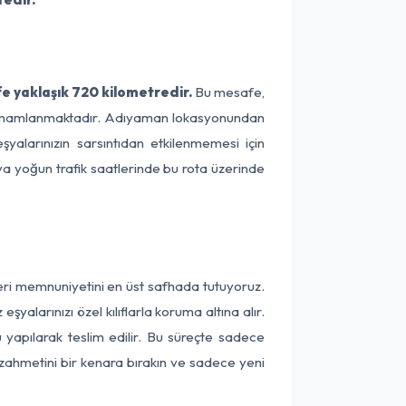
 yaklaşık 720 kilometredir.
Bu mesafe,
ede tamamlanmaktadır. Adıyaman lokasyonundan
yalarınızın sarsıntıdan etkilenmemesi için
eya yoğun trafik saatlerinde bu rota üzerinde
eri memnuniyetini en üst safhada tutuyoruz.
alarınızı özel kılıflarla koruma altına alır.
 yapılarak teslim edilir. Bu süreçte sadece
a zahmetini bir kenara bırakın ve sadece yeni