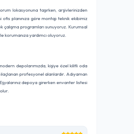
 Çorum lokasyonuna taşırken, arşivlerinizden
 ofis planınıza göre montajı teknik ekibimiz
snek çalışma programları sunuyoruz. Kurumsal
ntiyle korumanıza yardımcı oluyoruz.
ern depolarımızda, kişiye özel kilitli oda
ak ilaçlanan profesyonel alanlardır. Adıyaman
şyalarınız depoya girerken envanter listesi
olur.