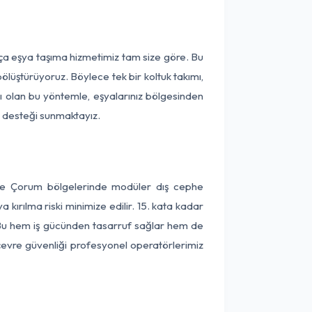
ça eşya taşıma hizmetimiz tam size göre. Bu
ölüştürüyoruz. Böylece tek bir koltuk takımı,
lı olan bu yöntemle, eşyalarınız bölgesinden
ta desteği sunmaktayız.
 ve Çorum bölgelerinde modüler dış cephe
kırılma riski minimize edilir. 15. kata kadar
 Bu hem iş gücünden tasarruf sağlar hem de
 çevre güvenliği profesyonel operatörlerimiz