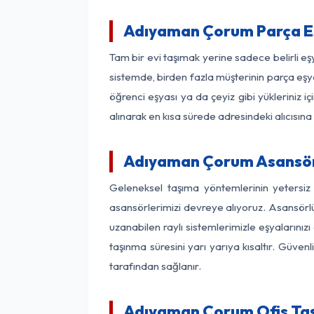
Adıyaman Çorum Parça E
Tam bir evi taşımak yerine sadece belirli 
sistemde, birden fazla müşterinin parça eşya
öğrenci eşyası ya da çeyiz gibi yükleriniz 
alınarak en kısa sürede adresindeki alıcısına
Adıyaman Çorum Asansörlü
Geleneksel taşıma yöntemlerinin yetersi
asansörlerimizi devreye alıyoruz. Asansörlü 
uzanabilen raylı sistemlerimizle eşyaları
taşınma süresini yarı yarıya kısaltır. Güve
tarafından sağlanır.
Adıyaman Çorum Ofis Taş