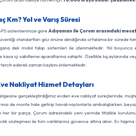
 Km? Yol ve Varış Süresi
GPS sistemlerimize göre
Adıyaman ile Çorum arasındaki mesafe
yol güvenliği standartları göz önüne alındığında ortalama bir sür
şana dek mobil takip sistemleri ile izlenmektedir. Yol boyunca eş
 kasa içi sabitleme aparatlarına sahiptir. Özellikle kış aylarında v
ı tercih ederek zaman kaybını önlemektedir.
e Nakliyat Hizmet Detayları
lgesine gerçekleştirdiğimiz evden eve nakliyat süreçlerinde, müşt
ızı de monte hale getirip havalı naylonlarla ambalajlarken, beyaz eşy
er bir parça, Çorum adresindeki yeni yerinde titizlikle kurulumu
ılık sözleşmesi ile tüm varlıklarınız güvence altına alınır. Ev taşım