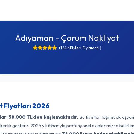
Adıyaman - Çorum Nakliyat
(124 Müşteri Oylaması)
 Fiyatları 2026
ları
58.000 TL'den başlamaktadır.
Bu fiyatlar taşınacak eşyan
enlik gösterir. 2026 yılı itibariyle profesyonel ekiplerimizce belirl
Çorum arası nakliye hizmeti için
78.000 liraya kadar çıkabilmek