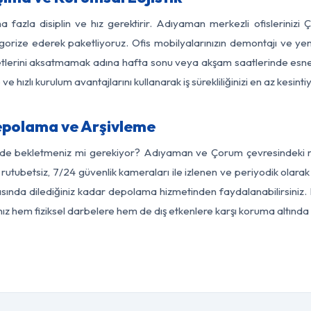
a fazla disiplin ve hız gerektirir. Adıyaman merkezli ofislerinizi
egorize ederek paketliyoruz. Ofis mobilyalarınızın demontajı ve yeni
aaliyetlerini aksatmamak adına hafta sonu veya akşam saatlerinde e
 ve hızlı kurulum avantajlarını kullanarak iş sürekliliğinizi en az kesi
polama ve Arşivleme
erde bekletmeniz mi gerekiyor? Adıyaman ve Çorum çevresindeki mod
 rutubetsiz, 7/24 güvenlik kameraları ile izlenen ve periyodik olar
ında dilediğiniz kadar depolama hizmetinden faydalanabilirsiniz. E
nız hem fiziksel darbelere hem de dış etkenlere karşı koruma altında 