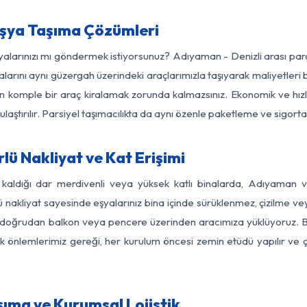
Eşya Taşıma Çözümleri
şyalarınızı mı göndermek istiyorsunuz? Adıyaman - Denizli arası pa
larını aynı güzergah üzerindeki araçlarımızla taşıyarak maliyetleri b
için komple bir araç kiralamak zorunda kalmazsınız. Ekonomik ve hız
 ulaştırılır. Parsiyel taşımacılıkta da aynı özenle paketleme ve sigor
ü Nakliyat ve Kat Erişimi
 kaldığı dar merdivenli veya yüksek katlı binalarda, Adıyaman 
nakliyat sayesinde eşyalarınız bina içinde sürüklenmez, çizilme veya 
nızı doğrudan balkon veya pencere üzerinden aracımıza yüklüyoruz.
nlik önlemlerimiz gereği, her kurulum öncesi zemin etüdü yapılır ve
şıma ve Kurumsal Lojistik