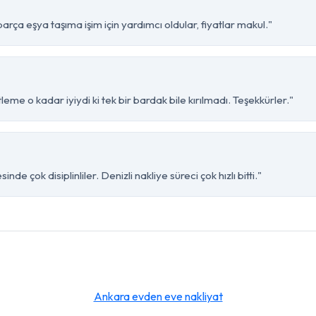
rça eşya taşıma işim için yardımcı oldular, fiyatlar makul."
eme o kadar iyiydi ki tek bir bardak bile kırılmadı. Teşekkürler."
e çok disiplinliler. Denizli nakliye süreci çok hızlı bitti."
Ankara evden eve nakliyat