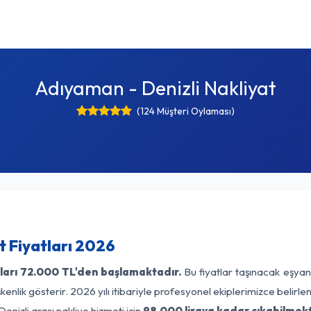
Adıyaman - Denizli Nakliyat
(124 Müşteri Oylaması)
t Fiyatları 2026
ları
72.000 TL'den başlamaktadır.
Bu fiyatlar taşınacak eşyan
enlik gösterir. 2026 yılı itibariyle profesyonel ekiplerimizce belirl
nizli arası nakliye hizmeti için
98.000 liraya kadar çıkabilmekt