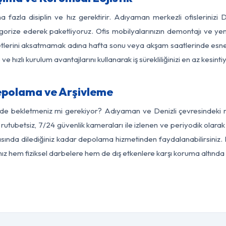
a fazla disiplin ve hız gerektirir. Adıyaman merkezli ofislerinizi D
egorize ederek paketliyoruz. Ofis mobilyalarınızın demontajı ve yeni
aaliyetlerini aksatmamak adına hafta sonu veya akşam saatlerinde e
 ve hızlı kurulum avantajlarını kullanarak iş sürekliliğinizi en az kesi
epolama ve Arşivleme
rde bekletmeniz mi gerekiyor? Adıyaman ve Denizli çevresindeki mo
 rutubetsiz, 7/24 güvenlik kameraları ile izlenen ve periyodik olar
sında dilediğiniz kadar depolama hizmetinden faydalanabilirsiniz. 
nız hem fiziksel darbelere hem de dış etkenlere karşı koruma altında 