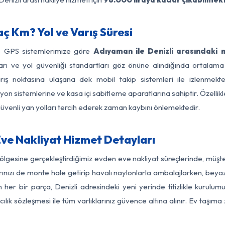
ç Km? Yol ve Varış Süresi
ve GPS sistemlerimize göre
Adıyaman ile Denizli arasındaki 
ırları ve yol güvenliği standartları göz önüne alındığında orta
ış noktasına ulaşana dek mobil takip sistemleri ile izlenmekte
yon sistemlerine ve kasa içi sabitleme aparatlarına sahiptir. Özellikl
üvenli yan yolları tercih ederek zaman kaybını önlemektedir.
ve Nakliyat Hizmet Detayları
ölgesine gerçekleştirdiğimiz evden eve nakliyat süreçlerinde, müş
ızı de monte hale getirip havalı naylonlarla ambalajlarken, beyaz eşy
er bir parça, Denizli adresindeki yeni yerinde titizlikle kurulumu
ılık sözleşmesi ile tüm varlıklarınız güvence altına alınır. Ev taşım