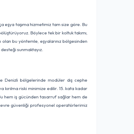
rça eşya taşıma hizmetimiz tam size göre. Bu
ölüştürüyoruz. Böylece tek bir koltuk takımı,
lı olan bu yöntemle, eşyalarınız bölgesinden
ta desteği sunmaktayız.
ve Denizli bölgelerinde modüler dış cephe
kırılma riski minimize edilir. 15. kata kadar
 Bu hem iş gücünden tasarruf sağlar hem de
 çevre güvenliği profesyonel operatörlerimiz