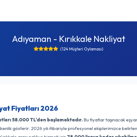
Adıyaman - Kırıkkale Nakliyat
(124 Müşteri Oylaması)
yat Fiyatları 2026
tları
58.000 TL'den başlamaktadır.
Bu fiyatlar taşınacak eşya
enlik gösterir. 2026 yılı itibariyle profesyonel ekiplerimizce belirl
rıkkale arası nakliye hizmeti için
78.000 liraya kadar çıkabilme