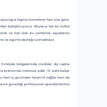
 parça eşya taşıma hizmetimiz tam size göre.
tleri bölüştürüyoruz. Böylece tek bir koltuk
omik ve hızlı olan bu yöntemle, eşyalarınız
leme ve sigorta desteği sunmaktayız.
e Kırıkkale bölgelerinde modüler dış cephe
kırılma riski minimize edilir. 15. kata kadar
 Bu hem iş gücünden tasarruf sağlar hem de
 çevre güvenliği profesyonel operatörlerimiz