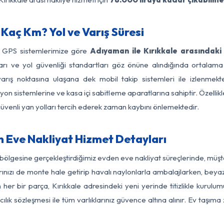
Kaç Km? Yol ve Varış Süresi
e GPS sistemlerimize göre
Adıyaman ile Kırıkkale arasındaki
ırları ve yol güvenliği standartları göz önüne alındığında orta
arış noktasına ulaşana dek mobil takip sistemleri ile izlenmekte
yon sistemlerine ve kasa içi sabitleme aparatlarına sahiptir. Özellikl
üvenli yan yolları tercih ederek zaman kaybını önlemektedir.
 Eve Nakliyat Hizmet Detayları
 bölgesine gerçekleştirdiğimiz evden eve nakliyat süreçlerinde, müş
ızı de monte hale getirip havalı naylonlarla ambalajlarken, beyaz eşy
r bir parça, Kırıkkale adresindeki yeni yerinde titizlikle kurulum
ılık sözleşmesi ile tüm varlıklarınız güvence altına alınır. Ev taşım