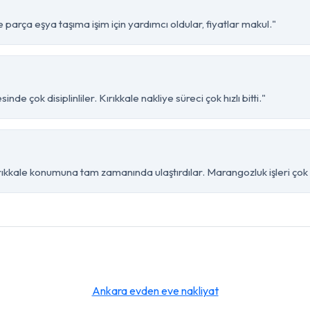
parça eşya taşıma işim için yardımcı oldular, fiyatlar makul."
e çok disiplinliler. Kırıkkale nakliye süreci çok hızlı bitti."
kkale konumuna tam zamanında ulaştırdılar. Marangozluk işleri çok b
Ankara evden eve nakliyat