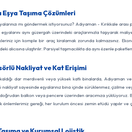
a Eşya Taşıma Çözümleri
şyalarınızı mı göndermek istiyorsunuz? Adıyaman - Kırıkkale arası
eşyalarını aynı güzergah üzerindeki araçlarımızla taşıyarak maliye
kleriniz için komple bir araç kiralamak zorunda kalmazsınız. Ekon
ki alıcısına ulaştırılır. Parsiyel taşımacılıkta da aynı özenle paket
örlü Nakliyat ve Kat Erişimi
kaldığı dar merdivenli veya yüksek katlı binalarda, Adıyaman v
nakliyat sayesinde eşyalarınız bina içinde sürüklenmez, çizilme veya 
nızı doğrudan balkon veya pencere üzerinden aracımıza yüklüyoruz.
nlik önlemlerimiz gereği, her kurulum öncesi zemin etüdü yapılır ve
Taşıma ve Kurumsal Lojistik