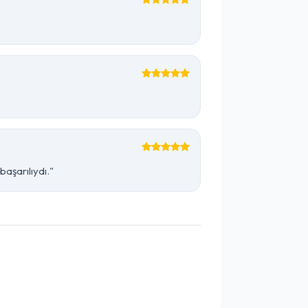
aşarılıydı."