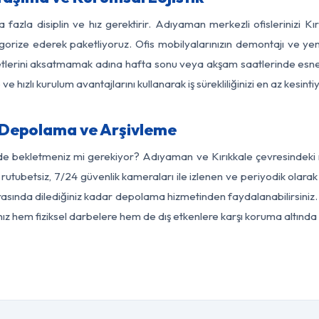
 fazla disiplin ve hız gerektirir. Adıyaman merkezli ofislerinizi Kı
egorize ederek paketliyoruz. Ofis mobilyalarınızın demontajı ve yeni
aaliyetlerini aksatmamak adına hafta sonu veya akşam saatlerinde e
 ve hızlı kurulum avantajlarını kullanarak iş sürekliliğinizi en az kesi
 Depolama ve Arşivleme
de bekletmeniz mi gerekiyor? Adıyaman ve Kırıkkale çevresindeki m
 rutubetsiz, 7/24 güvenlik kameraları ile izlenen ve periyodik olar
rasında dilediğiniz kadar depolama hizmetinden faydalanabilirsiniz. 
nız hem fiziksel darbelere hem de dış etkenlere karşı koruma altında 