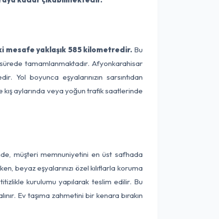
i mesafe yaklaşık 585 kilometredir.
Bu
 bir sürede tamamlanmaktadır. Afyonkarahisar
ir. Yol boyunca eşyalarınızın sarsıntıdan
e kış aylarında veya yoğun trafik saatlerinde
inde, müşteri memnuniyetini en üst safhada
en, beyaz eşyalarınızı özel kılıflarla koruma
izlikle kurulumu yapılarak teslim edilir. Bu
lınır. Ev taşıma zahmetini bir kenara bırakın