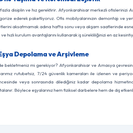
fazla disiplin ve hız gerektirir. Afyonkarahisar merkezli ofisleriniz
egorize ederek paketliyoruz. Ofis mobilyalarınızın demontajı ve yeni
aaliyetlerini aksatmamak adına hafta sonu veya akşam saatlerinde e
 ve hızlı kurulum avantajlarını kullanarak iş sürekliliğinizi en az kesi
Eşya Depolama ve Arşivleme
rde bekletmeniz mi gerekiyor? Afyonkarahisar ve Amasya çevresindek
arımız rutubetsiz, 7/24 güvenlik kameraları ile izlenen ve periyod
cesinde veya sonrasında dilediğiniz kadar depolama hizmetinden
rtalanır. Böylece eşyalarınız hem fiziksel darbelere hem de dış etkenl