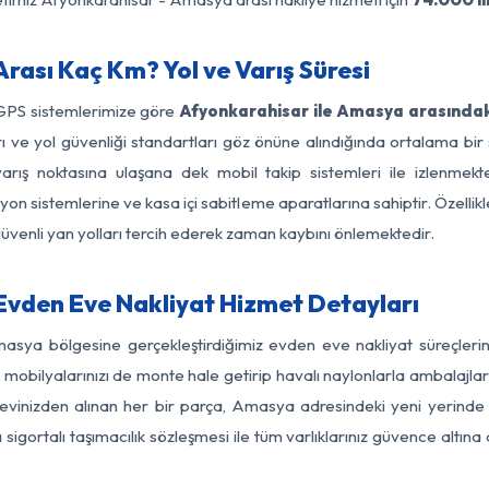
ası Kaç Km? Yol ve Varış Süresi
 GPS sistemlerimize göre
Afyonkarahisar ile Amasya arasındak
ları ve yol güvenliği standartları göz önüne alındığında ortalama
ış noktasına ulaşana dek mobil takip sistemleri ile izlenmekted
yon sistemlerine ve kasa içi sabitleme aparatlarına sahiptir. Özellikl
üvenli yan yolları tercih ederek zaman kaybını önlemektedir.
vden Eve Nakliyat Hizmet Detayları
masya bölgesine gerçekleştirdiğimiz evden eve nakliyat süreçler
obilyalarınızı de monte hale getirip havalı naylonlarla ambalajlark
evinizden alınan her bir parça, Amasya adresindeki yeni yerinde tit
gortalı taşımacılık sözleşmesi ile tüm varlıklarınız güvence altına a