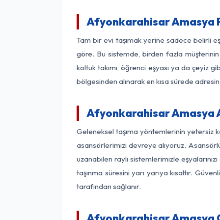
Afyonkarahisar Amasya P
Tam bir evi taşımak yerine sadece belirli 
göre. Bu sistemde, birden fazla müşterinin 
koltuk takımı, öğrenci eşyası ya da çeyiz gi
bölgesinden alınarak en kısa sürede adresinde
Afyonkarahisar Amasya As
Geleneksel taşıma yöntemlerinin yetersiz 
asansörlerimizi devreye alıyoruz. Asansörlü 
uzanabilen raylı sistemlerimizle eşyaları
taşınma süresini yarı yarıya kısaltır. Güve
tarafından sağlanır.
Afyonkarahisar Amasya Of