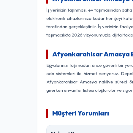
İş yerinizin taşınması, ev taşımasından daha 
elektronik cihazlarınıza kadar her şeyi kat
tarafından gerçekleştirilir. İş yerinizin f
taşımacılıkta 2026 vizyonumuzla, dijital takip
Afyonkarahisar Amasya 
Eşyalarınızı taşımadan önce güvenli bir ye
oda sistemleri ile hizmet veriyoruz. Depol
Afyonkarahisar Amasya nakliye süreci ön
girerken envanter listesi oluşturulur ve sigo
Müşteri Yorumları