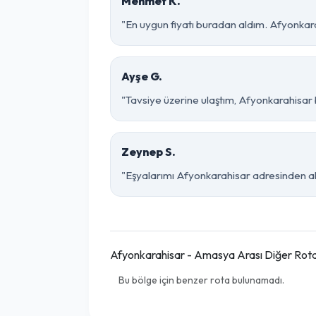
Mehmet K.
"En uygun fiyatı buradan aldım. Afyonkar
Ayşe G.
"Tavsiye üzerine ulaştım, Afyonkarahisar bö
Zeynep S.
"Eşyalarımı Afyonkarahisar adresinden al
Afyonkarahisar - Amasya Arası Diğer Rota
Bu bölge için benzer rota bulunamadı.