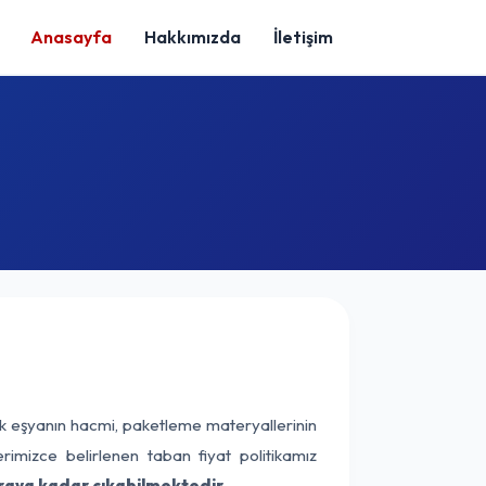
Anasayfa
Hakkımızda
İletişim
ak eşyanın hacmi, paketleme materyallerinin
erimizce belirlenen taban fiyat politikamız
raya kadar çıkabilmektedir.