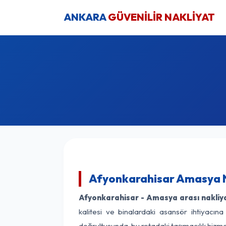
ANKARA
GÜVENİLİR NAKLİYAT
Afyonkarahisar Amasya N
Afyonkarahisar - Amasya arası nakliyat
kalitesi ve binalardaki asansör ihtiyacına
doğrultusunda, bu rotadaki taşımacılık hizm