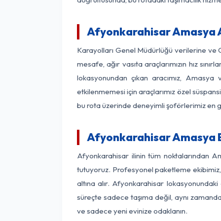
Afyonkarahisar Amasya Ar
Karayolları Genel Müdürlüğü verilerine ve
mesafe, ağır vasıta araçlarımızın hız sınır
lokasyonundan çıkan aracımız, Amasya var
etkilenmemesi için araçlarımız özel süspansi
bu rota üzerinde deneyimli şoförlerimiz en g
Afyonkarahisar Amasya E
Afyonkarahisar ilinin tüm noktalarından A
tutuyoruz. Profesyonel paketleme ekibimiz, m
altına alır. Afyonkarahisar lokasyonundaki 
süreçte sadece taşıma değil, aynı zamanda si
ve sadece yeni evinize odaklanın.