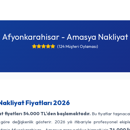
Afyonkarahisar - Amasya Nakliyat
(124 Müşteri Oylaması)
akliyat Fiyatları 2026
 fiyatları
54.000 TL'den başlamaktadır.
Bu fiyatlar taşınac
 göre değişkenlik gösterir. 2026 yılı itibariyle profesyonel ekipl
etimiz Afyonkarahisar - Amasya arası nakliye hizmeti için
74.000 li