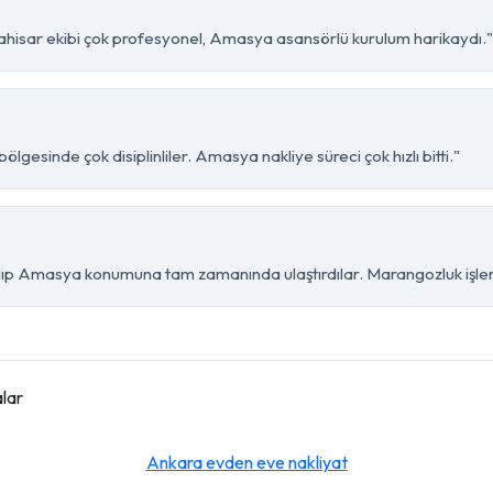
ahisar ekibi çok profesyonel, Amasya asansörlü kurulum harikaydı."
lgesinde çok disiplinliler. Amasya nakliye süreci çok hızlı bitti."
ıp Amasya konumuna tam zamanında ulaştırdılar. Marangozluk işleri 
lar
Ankara evden eve nakliyat