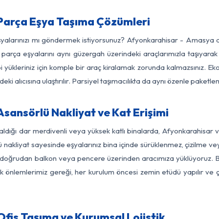
arça Eşya Taşıma Çözümleri
eşyalarınızı mı göndermek istiyorsunuz? Afyonkarahisar - Amasya 
parça eşyalarını aynı güzergah üzerindeki araçlarımızla taşıyarak
bi yükleriniz için komple bir araç kiralamak zorunda kalmazsınız. Ek
ki alıcısına ulaştırılır. Parsiyel taşımacılıkta da aynı özenle paket
ansörlü Nakliyat ve Kat Erişimi
kaldığı dar merdivenli veya yüksek katlı binalarda, Afyonkarahisa
nakliyat sayesinde eşyalarınız bina içinde sürüklenmez, çizilme veya 
nızı doğrudan balkon veya pencere üzerinden aracımıza yüklüyoruz.
nlik önlemlerimiz gereği, her kurulum öncesi zemin etüdü yapılır ve
is Taşıma ve Kurumsal Lojistik