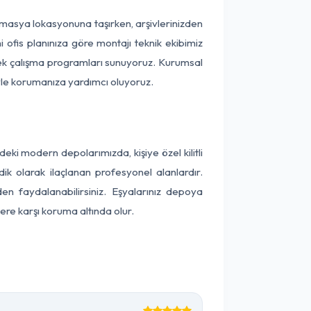
i Amasya lokasyonuna taşırken, arşivlerinizden
 ofis planınıza göre montajı teknik ekibimiz
snek çalışma programları sunuyoruz. Kurumsal
ntiyle korumanıza yardımcı oluyoruz.
i modern depolarımızda, kişiye özel kilitli
ik olarak ilaçlanan profesyonel alanlardır.
 faydalanabilirsiniz. Eşyalarınız depoya
ere karşı koruma altında olur.