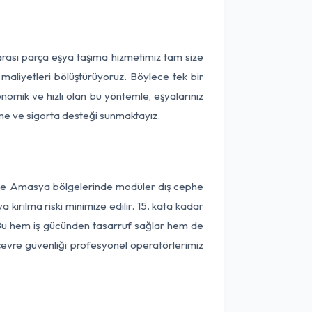
arası parça eşya taşıma hizmetimiz tam size
 maliyetleri bölüştürüyoruz. Böylece tek bir
onomik ve hızlı olan bu yöntemle, eşyalarınız
leme ve sigorta desteği sunmaktayız.
r ve Amasya bölgelerinde modüler dış cephe
kırılma riski minimize edilir. 15. kata kadar
 Bu hem iş gücünden tasarruf sağlar hem de
 çevre güvenliği profesyonel operatörlerimiz