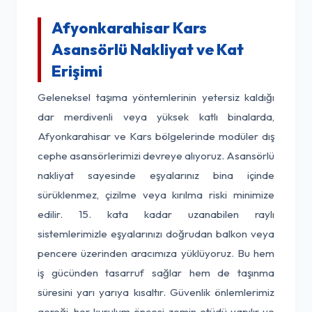
Afyonkarahisar Kars
Asansörlü Nakliyat ve Kat
Erişimi
Geleneksel taşıma yöntemlerinin yetersiz kaldığı
dar merdivenli veya yüksek katlı binalarda,
Afyonkarahisar ve Kars bölgelerinde modüler dış
cephe asansörlerimizi devreye alıyoruz. Asansörlü
nakliyat sayesinde eşyalarınız bina içinde
sürüklenmez, çizilme veya kırılma riski minimize
edilir. 15. kata kadar uzanabilen raylı
sistemlerimizle eşyalarınızı doğrudan balkon veya
pencere üzerinden aracımıza yüklüyoruz. Bu hem
iş gücünden tasarruf sağlar hem de taşınma
süresini yarı yarıya kısaltır. Güvenlik önlemlerimiz
gereği, her kurulum öncesi zemin etüdü yapılır ve