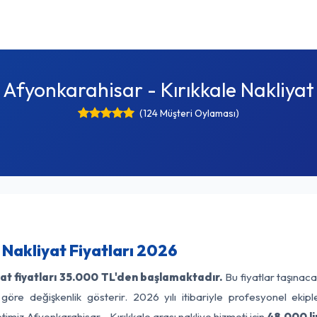
Afyonkarahisar - Kırıkkale Nakliyat
(124 Müşteri Oylaması)
 Nakliyat Fiyatları 2026
at fiyatları
35.000 TL'den başlamaktadır.
Bu fiyatlar taşınac
 göre değişkenlik gösterir. 2026 yılı itibariyle profesyonel ekipl
timiz Afyonkarahisar - Kırıkkale arası nakliye hizmeti için
48.000 li