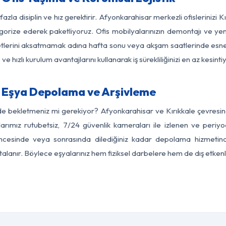
azla disiplin ve hız gerektirir. Afyonkarahisar merkezli ofislerinizi 
egorize ederek paketliyoruz. Ofis mobilyalarınızın demontajı ve yeni
aaliyetlerini aksatmamak adına hafta sonu veya akşam saatlerinde e
 ve hızlı kurulum avantajlarını kullanarak iş sürekliliğinizi en az kesi
e Eşya Depolama ve Arşivleme
de bekletmeniz mi gerekiyor? Afyonkarahisar ve Kırıkkale çevresinde
arımız rutubetsiz, 7/24 güvenlik kameraları ile izlenen ve periyod
öncesinde veya sonrasında dilediğiniz kadar depolama hizmetinde
rtalanır. Böylece eşyalarınız hem fiziksel darbelere hem de dış etkenl