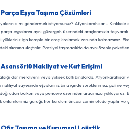
 Parça Eşya Taşıma Çözümleri
şyalarınızı mı göndermek istiyorsunuz? Afyonkarahisar - Kırıkkale
parça eşyalarını aynı güzergah üzerindeki araçlarımızla taşıyarak
bi yükleriniz için komple bir araç kiralamak zorunda kalmazsınız. Ek
ki alıcısına ulaştırılır. Parsiyel taşımacılıkta da aynı özenle paket
Asansörlü Nakliyat ve Kat Erişimi
aldığı dar merdivenli veya yüksek katlı binalarda, Afyonkarahisar 
nakliyat sayesinde eşyalarınız bina içinde sürüklenmez, çizilme veya 
nızı doğrudan balkon veya pencere üzerinden aracımıza yüklüyoruz.
nlik önlemlerimiz gereği, her kurulum öncesi zemin etüdü yapılır ve
Ofis Taşıma ve Kurumsal Lojistik