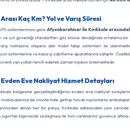
Arası Kaç Km? Yol ve Varış Süresi
 GPS sistemlerimize göre
Afyonkarahisar ile Kırıkkale arasında
ları ve yol güvenliği standartları göz önüne alındığında ortalama
arış noktasına ulaşana dek mobil takip sistemleri ile izlenmekte
yon sistemlerine ve kasa içi sabitleme aparatlarına sahiptir. Özellikl
üvenli yan yolları tercih ederek zaman kaybını önlemektedir.
 Evden Eve Nakliyat Hizmet Detayları
rıkkale bölgesine gerçekleştirdiğimiz evden eve nakliyat süreçle
obilyalarınızı de monte hale getirip havalı naylonlarla ambalajlark
vinizden alınan her bir parça, Kırıkkale adresindeki yeni yerinde ti
gortalı taşımacılık sözleşmesi ile tüm varlıklarınız güvence altına a