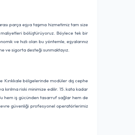
 arası parça eşya taşıma hizmetimiz tam size
 maliyetleri bölüştürüyoruz. Böylece tek bir
onomik ve hızlı olan bu yöntemle, eşyalarınız
leme ve sigorta desteği sunmaktayız.
ve Kırıkkale bölgelerinde modüler dış cephe
kırılma riski minimize edilir. 15. kata kadar
 Bu hem iş gücünden tasarruf sağlar hem de
 çevre güvenliği profesyonel operatörlerimiz