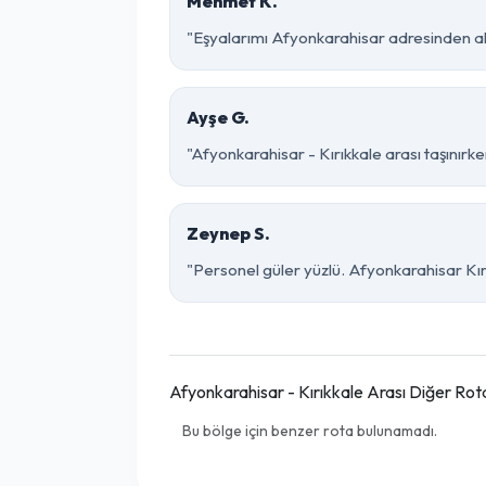
Mehmet K.
"Eşyalarımı Afyonkarahisar adresinden alı
Ayşe G.
"Afyonkarahisar - Kırıkkale arası taşınırke
Zeynep S.
"Personel güler yüzlü. Afyonkarahisar Kırı
Afyonkarahisar - Kırıkkale Arası Diğer Rot
Bu bölge için benzer rota bulunamadı.