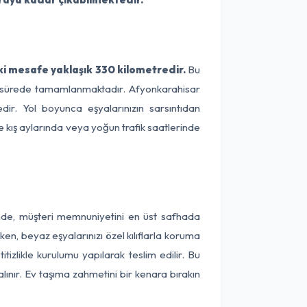
ki mesafe yaklaşık 330 kilometredir.
Bu
 bir sürede tamamlanmaktadır. Afyonkarahisar
dir. Yol boyunca eşyalarınızın sarsıntıdan
e kış aylarında veya yoğun trafik saatlerinde
rinde, müşteri memnuniyetini en üst safhada
en, beyaz eşyalarınızı özel kılıflarla koruma
tizlikle kurulumu yapılarak teslim edilir. Bu
lınır. Ev taşıma zahmetini bir kenara bırakın