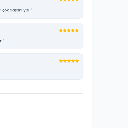
çok başarılıydı."
r."