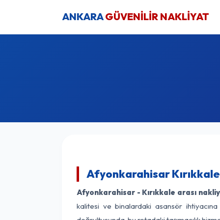
ANKARA
GÜVENİLİR NAKLİYAT
Afyonkarahisar Kırıkkale
Afyonkarahisar - Kırıkkale arası nakliy
kalitesi ve binalardaki asansör ihtiyacına
doğrultusunda, bu rotadaki taşımacılık hizme