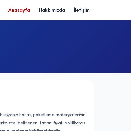
Anasayfa
Hakkımızda
İletişim
ak eşyanın hacmi, paketleme materyallerinin
erimizce belirlenen taban fiyat politikamız
raya kadar çıkabilmektedir.