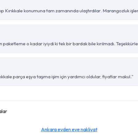
p Kırıkkale konumuna tam zamanında ulaştırdılar. Marangozluk işleri 
n paketleme o kadar iyiydi ki tek bir bardak bile kırılmadı. Teşekkürle
kkale parça eşya taşıma işim için yardımcı oldular, fiyatlar makul."
alar
Ankara evden eve nakliyat