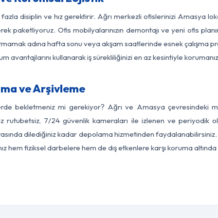
fazla disiplin ve hız gerektirir. Ağrı merkezli ofislerinizi Amasya lo
rek paketliyoruz. Ofis mobilyalarınızın demontajı ve yeni ofis planı
i aksatmamak adına hafta sonu veya akşam saatlerinde esnek çalışma 
lum avantajlarını kullanarak iş sürekliliğinizi en az kesintiyle koruman
ma ve Arşivleme
erde bekletmeniz mi gerekiyor? Ağrı ve Amasya çevresindeki mod
z rutubetsiz, 7/24 güvenlik kameraları ile izlenen ve periyodik o
ında dilediğiniz kadar depolama hizmetinden faydalanabilirsiniz. 
nız hem fiziksel darbelere hem de dış etkenlere karşı koruma altında 