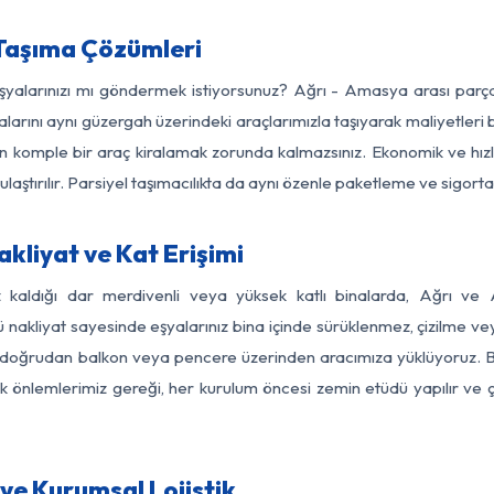
Taşıma Çözümleri
 eşyalarınızı mı göndermek istiyorsunuz? Ağrı - Amasya arası parç
larını aynı güzergah üzerindeki araçlarımızla taşıyarak maliyetleri b
için komple bir araç kiralamak zorunda kalmazsınız. Ekonomik ve hız
 ulaştırılır. Parsiyel taşımacılıkta da aynı özenle paketleme ve sigor
kliyat ve Kat Erişimi
z kaldığı dar merdivenli veya yüksek katlı binalarda, Ağrı 
nakliyat sayesinde eşyalarınız bina içinde sürüklenmez, çizilme veya 
nızı doğrudan balkon veya pencere üzerinden aracımıza yüklüyoruz.
nlik önlemlerimiz gereği, her kurulum öncesi zemin etüdü yapılır ve
ve Kurumsal Lojistik