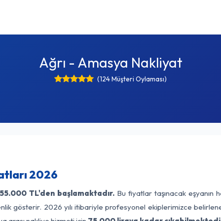
Ağrı - Amasya Nakliyat
(124 Müşteri Oylaması)
atları 2026
55.000 TL'den başlamaktadır.
Bu fiyatlar taşınacak eşyanın h
lik gösterir. 2026 yılı itibariyle profesyonel ekiplerimizce belirle
a arası nakliye hizmeti için
75.000 liraya kadar çıkabilmektedi