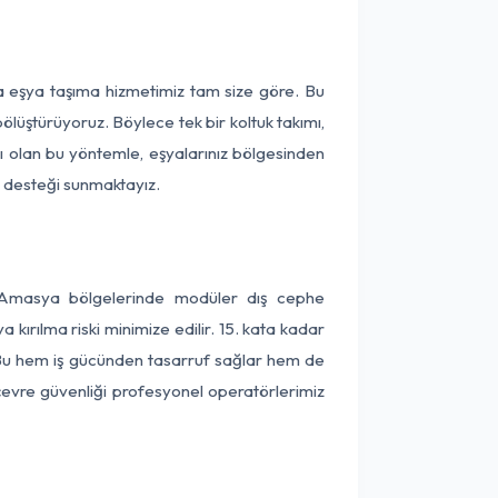
a eşya taşıma hizmetimiz tam size göre. Bu
ölüştürüyoruz. Böylece tek bir koltuk takımı,
lı olan bu yöntemle, eşyalarınız bölgesinden
ta desteği sunmaktayız.
ve Amasya bölgelerinde modüler dış cephe
kırılma riski minimize edilir. 15. kata kadar
 Bu hem iş gücünden tasarruf sağlar hem de
 çevre güvenliği profesyonel operatörlerimiz