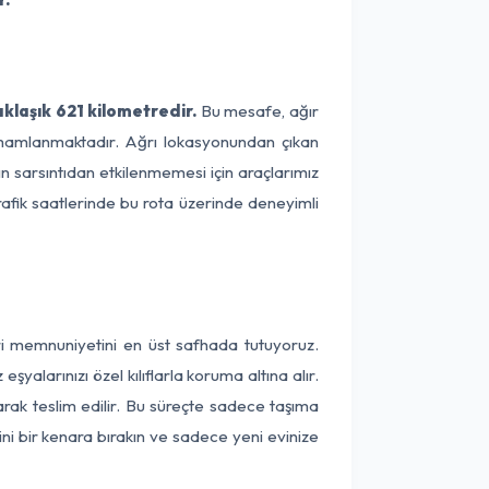
klaşık 621 kilometredir.
Bu mesafe, ağır
 tamamlanmaktadır. Ağrı lokasyonundan çıkan
n sarsıntıdan etkilenmemesi için araçlarımız
rafik saatlerinde bu rota üzerinde deneyimli
ri memnuniyetini en üst safhada tutuyoruz.
alarınızı özel kılıflarla koruma altına alır.
arak teslim edilir. Bu süreçte sadece taşıma
ini bir kenara bırakın ve sadece yeni evinize