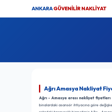
ANKARA
GÜVENİLİR NAKLİYAT
Ağrı Amasya Nakliyat Fiy
Ağrı - Amasya arası nakliyat fiyatları
binalardaki asansör ihtiyacına göre değişken
rotadaki taşımacılık hizmetimiz Ağrı - Amasy