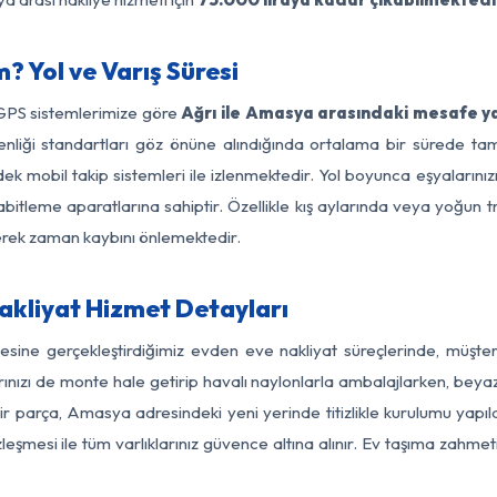
 Yol ve Varış Süresi
 GPS sistemlerimize göre
Ağrı ile Amasya arasındaki mesafe ya
güvenliği standartları göz önüne alındığında ortalama bir sürede
k mobil takip sistemleri ile izlenmektedir. Yol boyunca eşyalarınızı
abitleme aparatlarına sahiptir. Özellikle kış aylarında veya yoğun t
derek zaman kaybını önlemektedir.
kliyat Hizmet Detayları
esine gerçekleştirdiğimiz evden eve nakliyat süreçlerinde, müşte
ızı de monte hale getirip havalı naylonlarla ambalajlarken, beyaz eşy
r parça, Amasya adresindeki yeni yerinde titizlikle kurulumu yapıl
zleşmesi ile tüm varlıklarınız güvence altına alınır. Ev taşıma zahmet