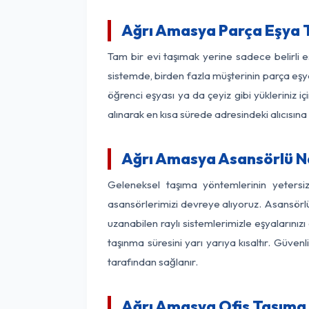
Ağrı Amasya Parça Eşya 
Tam bir evi taşımak yerine sadece belirli
sistemde, birden fazla müşterinin parça eşya
öğrenci eşyası ya da çeyiz gibi yükleriniz 
alınarak en kısa sürede adresindeki alıcısına
Ağrı Amasya Asansörlü Na
Geleneksel taşıma yöntemlerinin yetersi
asansörlerimizi devreye alıyoruz. Asansörlü 
uzanabilen raylı sistemlerimizle eşyaları
taşınma süresini yarı yarıya kısaltır. Güve
tarafından sağlanır.
Ağrı Amasya Ofis Taşıma 