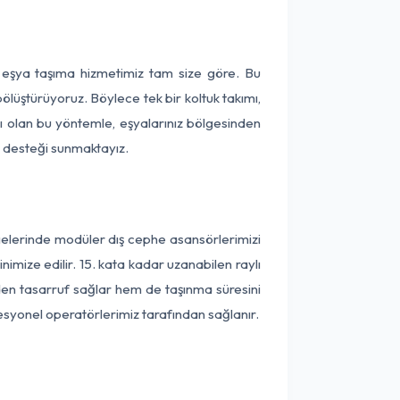
a eşya taşıma hizmetimiz tam size göre. Bu
ölüştürüyoruz. Böylece tek bir koltuk takımı,
lı olan bu yöntemle, eşyalarınız bölgesinden
ta desteği sunmaktayız.
lgelerinde modüler dış cephe asansörlerimizi
imize edilir. 15. kata kadar uzanabilen raylı
en tasarruf sağlar hem de taşınma süresini
fesyonel operatörlerimiz tarafından sağlanır.