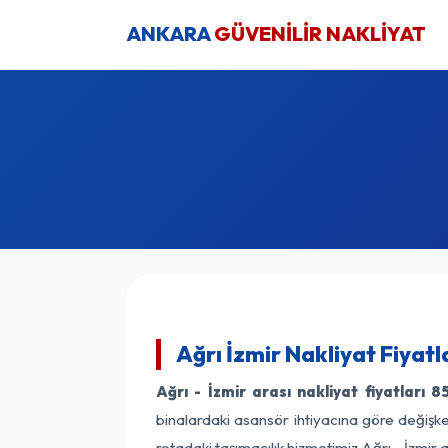
ANKARA
GÜVENİLİR NAKLİYAT
Ağrı İzmir Nakliyat Fiyat
Ağrı - İzmir arası nakliyat fiyatları
8
binalardaki asansör ihtiyacına göre değişken
rotadaki taşımacılık hizmetimiz Ağrı - İzmir a