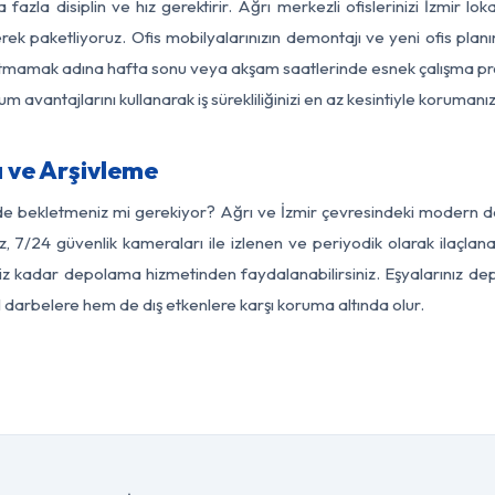
fazla disiplin ve hız gerektirir. Ağrı merkezli ofislerinizi İzmir lo
rek paketliyoruz. Ofis mobilyalarınızın demontajı ve yeni ofis planı
i aksatmamak adına hafta sonu veya akşam saatlerinde esnek çalışma 
lum avantajlarını kullanarak iş sürekliliğinizi en az kesintiyle koruman
 ve Arşivleme
de bekletmeniz mi gerekiyor? Ağrı ve İzmir çevresindeki modern depol
z, 7/24 güvenlik kameraları ile izlenen ve periyodik olarak ilaçlana
z kadar depolama hizmetinden faydalanabilirsiniz. Eşyalarınız dep
el darbelere hem de dış etkenlere karşı koruma altında olur.