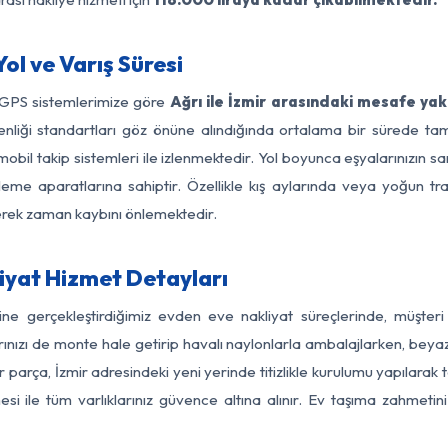
ol ve Varış Süresi
 GPS sistemlerimize göre
Ağrı ile İzmir arasındaki mesafe yak
güvenliği standartları göz önüne alındığında ortalama bir sürede
mobil takip sistemleri ile izlenmektedir. Yol boyunca eşyalarınızın sa
leme aparatlarına sahiptir. Özellikle kış aylarında veya yoğun tr
derek zaman kaybını önlemektedir.
iyat Hizmet Detayları
sine gerçekleştirdiğimiz evden eve nakliyat süreçlerinde, müşte
ızı de monte hale getirip havalı naylonlarla ambalajlarken, beyaz eşy
 parça, İzmir adresindeki yeni yerinde titizlikle kurulumu yapılarak t
si ile tüm varlıklarınız güvence altına alınır. Ev taşıma zahmeti