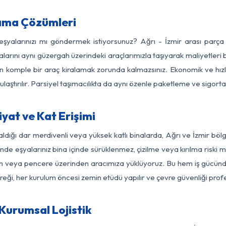
şıma Çözümleri
 eşyalarınızı mı göndermek istiyorsunuz? Ağrı - İzmir arası parç
larını aynı güzergah üzerindeki araçlarımızla taşıyarak maliyetleri b
için komple bir araç kiralamak zorunda kalmazsınız. Ekonomik ve hız
 ulaştırılır. Parsiyel taşımacılıkta da aynı özenle paketleme ve sigor
iyat ve Kat Erişimi
ldığı dar merdivenli veya yüksek katlı binalarda, Ağrı ve İzmir bö
de eşyalarınız bina içinde sürüklenmez, çizilme veya kırılma riski min
kon veya pencere üzerinden aracımıza yüklüyoruz. Bu hem iş gücünd
gereği, her kurulum öncesi zemin etüdü yapılır ve çevre güvenliği pro
 Kurumsal Lojistik