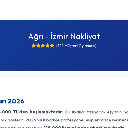
Ağrı - İzmir Nakliyat
(124 Müşteri Oylaması)
ları 2026
5.000 TL'den başlamaktadır.
Bu fiyatlar taşınacak eşyanın ha
lik gösterir. 2026 yılı itibariyle profesyonel ekiplerimizce belirle
rası nakliye hizmeti için
118.000 liraya kadar çıkabilmektedir.