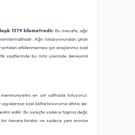
laşık 1379 kilometredir.
Bu mesafe, ağır
 tamamlanmaktadır. Ağrı lokasyonundan çıkan
rsıntıdan etkilenmemesi için araçlarımız özel
afik saatlerinde bu rota üzerinde deneyimli
ri memnuniyetini en üst safhada tutuyoruz.
alarınızı özel kılıflarla koruma altına alır.
eslim edilir. Bu süreçte sadece taşıma değil,
ni bir kenara bırakın ve sadece yeni evinize