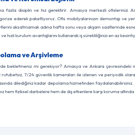
a fazla disiplin ve hız gerektirir. Amasya merkezli ofislerinizi 
egorize ederek paketliyoruz. Ofis mobilyalarınızın demontajı ve yeni
aaliyetlerini aksatmamak adına hafta sonu veya akşam saatlerinde e
 ve hızlı kurulum avantajlarını kullanarak iş sürekliliğinizi en az kesi
olama ve Arşivleme
erde bekletmeniz mi gerekiyor? Amasya ve Ankara çevresindeki mod
z rutubetsiz, 7/24 güvenlik kameraları ile izlenen ve periyodik ola
ında dilediğiniz kadar depolama hizmetinden faydalanabilirsiniz. 
nız hem fiziksel darbelere hem de dış etkenlere karşı koruma altında 