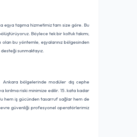
ça eşya taşıma hizmetimiz tam size göre. Bu
ölüştürüyoruz. Böylece tek bir koltuk takımı,
lı olan bu yöntemle, eşyalarınız bölgesinden
ta desteği sunmaktayız.
ve Ankara bölgelerinde modüler dış cephe
kırılma riski minimize edilir. 15. kata kadar
 Bu hem iş gücünden tasarruf sağlar hem de
 çevre güvenliği profesyonel operatörlerimiz