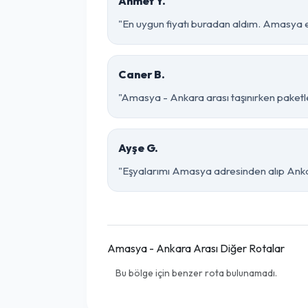
Ahmet Y.
"En uygun fiyatı buradan aldım. Amasya e
Caner B.
"Amasya - Ankara arası taşınırken paketlem
Ayşe G.
"Eşyalarımı Amasya adresinden alıp Ankar
Amasya - Ankara Arası Diğer Rotalar
Bu bölge için benzer rota bulunamadı.