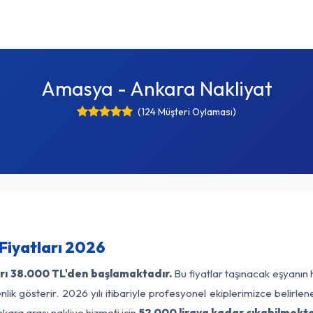
Amasya - Ankara Nakliyat
(124 Müşteri Oylaması)
Fiyatları 2026
rı
38.000 TL'den başlamaktadır.
Bu fiyatlar taşınacak eşyanın 
lik gösterir. 2026 yılı itibariyle profesyonel ekiplerimizce belirle
ara arası nakliye hizmeti için
52.000 liraya kadar çıkabilmekte