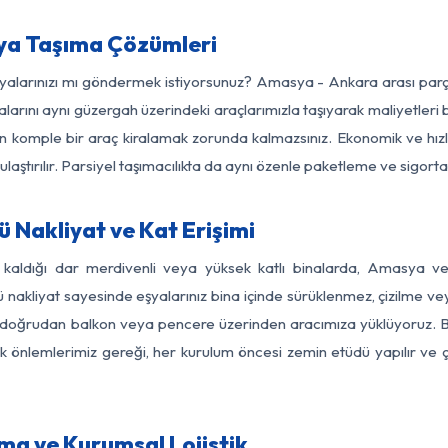
ya Taşıma Çözümleri
eşyalarınızı mı göndermek istiyorsunuz? Amasya - Ankara arası par
larını aynı güzergah üzerindeki araçlarımızla taşıyarak maliyetleri b
için komple bir araç kiralamak zorunda kalmazsınız. Ekonomik ve hız
 ulaştırılır. Parsiyel taşımacılıkta da aynı özenle paketleme ve sigor
Nakliyat ve Kat Erişimi
z kaldığı dar merdivenli veya yüksek katlı binalarda, Amasya 
nakliyat sayesinde eşyalarınız bina içinde sürüklenmez, çizilme veya 
nızı doğrudan balkon veya pencere üzerinden aracımıza yüklüyoruz.
nlik önlemlerimiz gereği, her kurulum öncesi zemin etüdü yapılır ve
a ve Kurumsal Lojistik