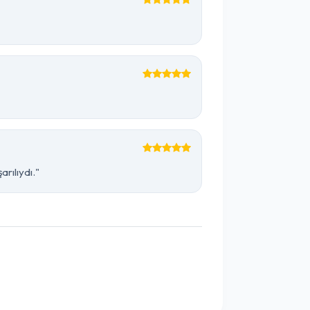
rılıydı."