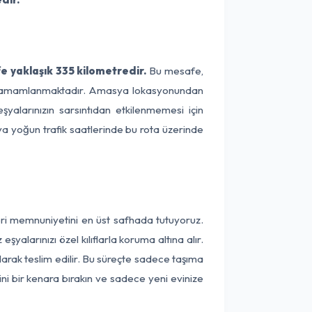
 yaklaşık 335 kilometredir.
Bu mesafe,
rede tamamlanmaktadır. Amasya lokasyonundan
şyalarınızın sarsıntıdan etkilenmemesi için
eya yoğun trafik saatlerinde bu rota üzerinde
eri memnuniyetini en üst safhada tutuyoruz.
alarınızı özel kılıflarla koruma altına alır.
arak teslim edilir. Bu süreçte sadece taşıma
ini bir kenara bırakın ve sadece yeni evinize