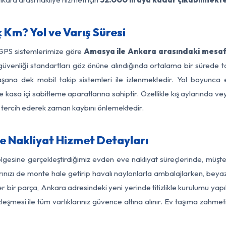
Km? Yol ve Varış Süresi
 GPS sistemlerimize göre
Amasya ile Ankara arasındaki mesafe
 yol güvenliği standartları göz önüne alındığında ortalama bir sü
şana dek mobil takip sistemleri ile izlenmektedir. Yol boyunca e
 kasa içi sabitleme aparatlarına sahiptir. Özellikle kış aylarında v
ı tercih ederek zaman kaybını önlemektedir.
 Nakliyat Hizmet Detayları
gesine gerçekleştirdiğimiz evden eve nakliyat süreçlerinde, müşt
ızı de monte hale getirip havalı naylonlarla ambalajlarken, beyaz eşy
bir parça, Ankara adresindeki yeni yerinde titizlikle kurulumu yapıl
zleşmesi ile tüm varlıklarınız güvence altına alınır. Ev taşıma zahmet