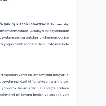
e yaklaşık 355 kilometredir.
Bu mesafe,
rede tamamlanmaktadır. Amasya lokasyonundan
şyalarınızın sarsıntıdan etkilenmemesi için
eya yoğun trafik saatlerinde bu rota üzerinde
eri memnuniyetini en üst safhada tutuyoruz.
alarınızı özel kılıflarla koruma altına alır.
 yapılarak teslim edilir. Bu süreçte sadece
a zahmetini bir kenara bırakın ve sadece yeni