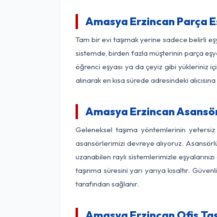
Amasya Erzincan Parça E
Tam bir evi taşımak yerine sadece belirli e
sistemde, birden fazla müşterinin parça eşya
öğrenci eşyası ya da çeyiz gibi yükleriniz 
alınarak en kısa sürede adresindeki alıcısına
Amasya Erzincan Asansörl
Geleneksel taşıma yöntemlerinin yetersiz
asansörlerimizi devreye alıyoruz. Asansörlü 
uzanabilen raylı sistemlerimizle eşyaları
taşınma süresini yarı yarıya kısaltır. Güve
tarafından sağlanır.
Amasya Erzincan Ofis Taş