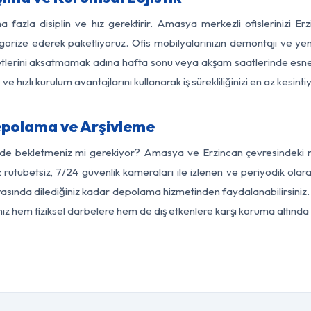
a fazla disiplin ve hız gerektirir. Amasya merkezli ofislerinizi Er
egorize ederek paketliyoruz. Ofis mobilyalarınızın demontajı ve yeni
aaliyetlerini aksatmamak adına hafta sonu veya akşam saatlerinde e
 ve hızlı kurulum avantajlarını kullanarak iş sürekliliğinizi en az kesi
polama ve Arşivleme
rde bekletmeniz mi gerekiyor? Amasya ve Erzincan çevresindeki mo
z rutubetsiz, 7/24 güvenlik kameraları ile izlenen ve periyodik ola
asında dilediğiniz kadar depolama hizmetinden faydalanabilirsiniz. 
nız hem fiziksel darbelere hem de dış etkenlere karşı koruma altında 