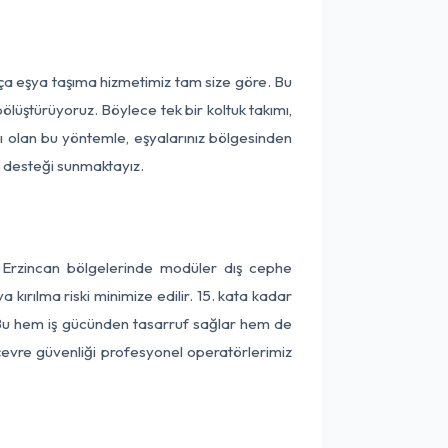
rça eşya taşıma hizmetimiz tam size göre. Bu
ölüştürüyoruz. Böylece tek bir koltuk takımı,
lı olan bu yöntemle, eşyalarınız bölgesinden
ta desteği sunmaktayız.
e Erzincan bölgelerinde modüler dış cephe
kırılma riski minimize edilir. 15. kata kadar
 Bu hem iş gücünden tasarruf sağlar hem de
 çevre güvenliği profesyonel operatörlerimiz