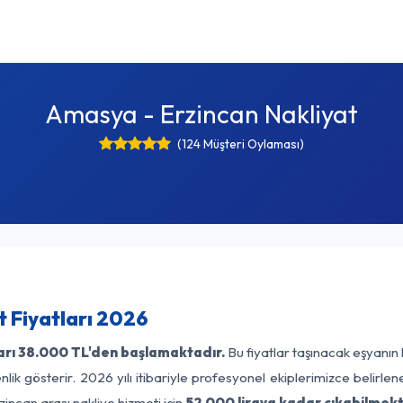
Amasya - Erzincan Nakliyat
(124 Müşteri Oylaması)
 Fiyatları 2026
arı
38.000 TL'den başlamaktadır.
Bu fiyatlar taşınacak eşyanın
lik gösterir. 2026 yılı itibariyle profesyonel ekiplerimizce belirle
incan arası nakliye hizmeti için
52.000 liraya kadar çıkabilmekt