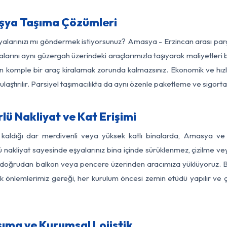
şya Taşıma Çözümleri
şyalarınızı mı göndermek istiyorsunuz? Amasya - Erzincan arası pa
larını aynı güzergah üzerindeki araçlarımızla taşıyarak maliyetleri b
için komple bir araç kiralamak zorunda kalmazsınız. Ekonomik ve hız
 ulaştırılır. Parsiyel taşımacılıkta da aynı özenle paketleme ve sigor
ü Nakliyat ve Kat Erişimi
 kaldığı dar merdivenli veya yüksek katlı binalarda, Amasya v
nakliyat sayesinde eşyalarınız bina içinde sürüklenmez, çizilme veya 
nızı doğrudan balkon veya pencere üzerinden aracımıza yüklüyoruz.
nlik önlemlerimiz gereği, her kurulum öncesi zemin etüdü yapılır ve
ıma ve Kurumsal Lojistik