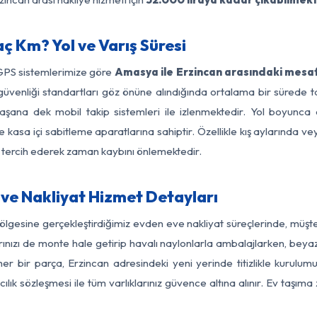
ç Km? Yol ve Varış Süresi
 GPS sistemlerimize göre
Amasya ile Erzincan arasındaki mesaf
 yol güvenliği standartları göz önüne alındığında ortalama bir sü
laşana dek mobil takip sistemleri ile izlenmektedir. Yol boyunca e
 kasa içi sabitleme aparatlarına sahiptir. Özellikle kış aylarında v
ı tercih ederek zaman kaybını önlemektedir.
ve Nakliyat Hizmet Detayları
ölgesine gerçekleştirdiğimiz evden eve nakliyat süreçlerinde, müşt
ızı de monte hale getirip havalı naylonlarla ambalajlarken, beyaz eşy
 bir parça, Erzincan adresindeki yeni yerinde titizlikle kurulumu
ılık sözleşmesi ile tüm varlıklarınız güvence altına alınır. Ev taşım