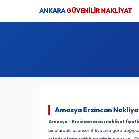
ANKARA
GÜVENİLİR NAKLİYAT
Amasya Erzincan Nakliyat
Amasya - Erzincan arası nakliyat fiyatl
binalardaki asansör ihtiyacına göre değişken
rotadaki taşımacılık hizmetimiz Amasya - Erz