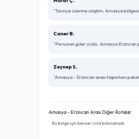
Murat Ç.
"Tavsiye üzerine ulaştım, Amasya bölgesinde 
Caner B.
"Personel güler yüzlü. Amasya Erzincan par
Zeynep S.
"Amasya - Erzincan arası taşınırken paketle
Amasya - Erzincan Arası Diğer Rotalar
Bu bölge için benzer rota bulunamadı.