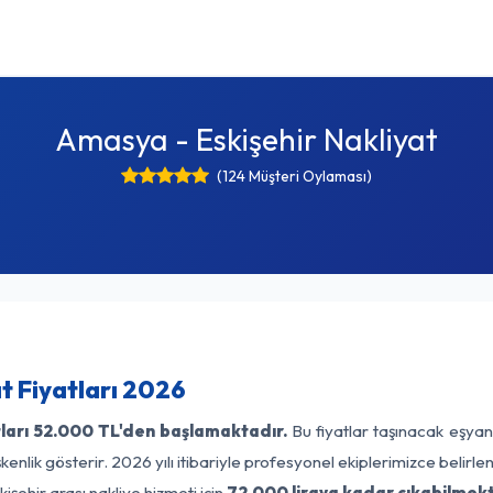
Amasya - Eskişehir Nakliyat
(124 Müşteri Oylaması)
t Fiyatları 2026
ları
52.000 TL'den başlamaktadır.
Bu fiyatlar taşınacak eşyan
enlik gösterir. 2026 yılı itibariyle profesyonel ekiplerimizce belirl
şehir arası nakliye hizmeti için
72.000 liraya kadar çıkabilmekt