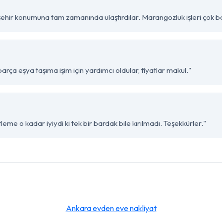
hir konumuna tam zamanında ulaştırdılar. Marangozluk işleri çok baş
rça eşya taşıma işim için yardımcı oldular, fiyatlar makul."
eme o kadar iyiydi ki tek bir bardak bile kırılmadı. Teşekkürler."
Ankara evden eve nakliyat