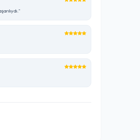
arılıydı."