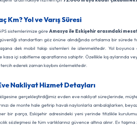
ç Km? Yol ve Varış Süresi
 GPS sistemlerimize göre
Amasya ile Eskişehir arasındaki mesaf
 yol güvenliği standartları göz önüne alındığında ortalama bir sü
laşana dek mobil takip sistemleri ile izlenmektedir. Yol boyunca 
 kasa içi sabitleme aparatlarına sahiptir. Özellikle kış aylarında v
ı tercih ederek zaman kaybını önlemektedir.
ve Nakliyat Hizmet Detayları
ölgesine gerçekleştirdiğimiz evden eve nakliyat süreçlerinde, müş
ızı de monte hale getirip havalı naylonlarla ambalajlarken, beyaz eşy
 bir parça, Eskişehir adresindeki yeni yerinde titizlikle kurulumu
ılık sözleşmesi ile tüm varlıklarınız güvence altına alınır. Ev taşım