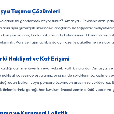
Eşya Taşıma Çözümleri
şyalarınızı mı göndermek istiyorsunuz? Amasya - Eskişehir arası pa
larını aynı güzergah üzerindeki araçlarımızla taşıyarak maliyetleri b
için komple bir araç kiralamak zorunda kalmazsınız. Ekonomik ve hız
 ulaştırılır. Parsiyel taşımacılıkta da aynı özenle paketleme ve sigor
lü Nakliyat ve Kat Erişimi
 kaldığı dar merdivenli veya yüksek katlı binalarda, Amasya ve
nakliyat sayesinde eşyalarınız bina içinde sürüklenmez, çizilme veya 
nızı doğrudan balkon veya pencere üzerinden aracımıza yüklüyoruz.
nlik önlemlerimiz gereği, her kurulum öncesi zemin etüdü yapılır ve
şıma ve Kurumsal Lojistik