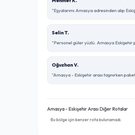
Mehmet K.
"Eşyalarımı Amasya adresinden alıp Eskişe
Selin T.
"Personel güler yüzlü. Amasya Eskişehir pa
Oğuzhan V.
"Amasya - Eskişehir arası taşınırken paketl
Amasya - Eskişehir Arası Diğer Rotalar
Bu bölge için benzer rota bulunamadı.