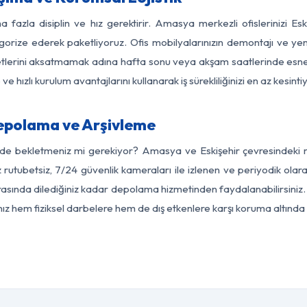
a fazla disiplin ve hız gerektirir. Amasya merkezli ofislerinizi Esk
egorize ederek paketliyoruz. Ofis mobilyalarınızın demontajı ve yeni
aaliyetlerini aksatmamak adına hafta sonu veya akşam saatlerinde e
 ve hızlı kurulum avantajlarını kullanarak iş sürekliliğinizi en az kesi
epolama ve Arşivleme
rde bekletmeniz mi gerekiyor? Amasya ve Eskişehir çevresindeki mo
z rutubetsiz, 7/24 güvenlik kameraları ile izlenen ve periyodik ola
rasında dilediğiniz kadar depolama hizmetinden faydalanabilirsiniz. 
nız hem fiziksel darbelere hem de dış etkenlere karşı koruma altında 