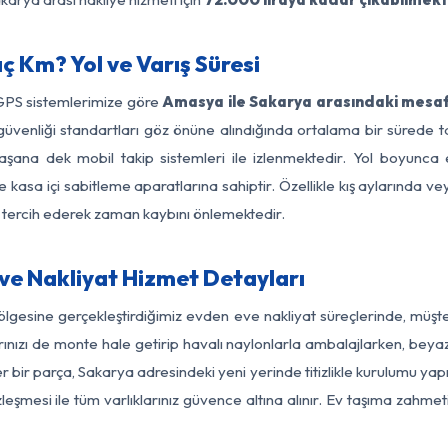
 Km? Yol ve Varış Süresi
 GPS sistemlerimize göre
Amasya ile Sakarya arasındaki mesafe
 yol güvenliği standartları göz önüne alındığında ortalama bir sü
aşana dek mobil takip sistemleri ile izlenmektedir. Yol boyunca e
 kasa içi sabitleme aparatlarına sahiptir. Özellikle kış aylarında v
ı tercih ederek zaman kaybını önlemektedir.
e Nakliyat Hizmet Detayları
lgesine gerçekleştirdiğimiz evden eve nakliyat süreçlerinde, müşt
ızı de monte hale getirip havalı naylonlarla ambalajlarken, beyaz eşy
ir parça, Sakarya adresindeki yeni yerinde titizlikle kurulumu yapı
zleşmesi ile tüm varlıklarınız güvence altına alınır. Ev taşıma zahmet