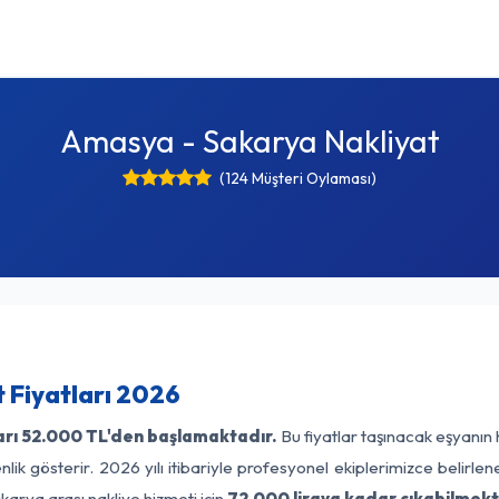
Amasya - Sakarya Nakliyat
(124 Müşteri Oylaması)
 Fiyatları 2026
arı
52.000 TL'den başlamaktadır.
Bu fiyatlar taşınacak eşyanın 
lik gösterir. 2026 yılı itibariyle profesyonel ekiplerimizce belirle
arya arası nakliye hizmeti için
72.000 liraya kadar çıkabilmekt