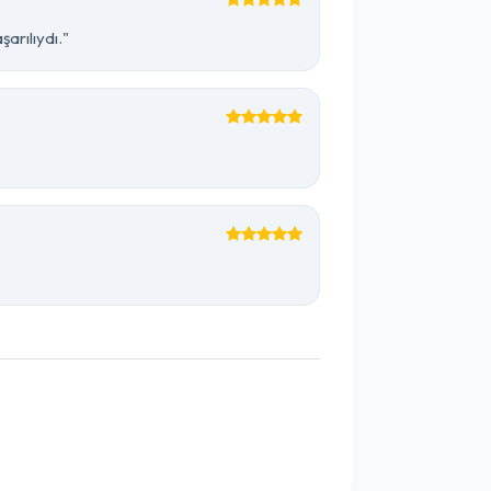
arılıydı."