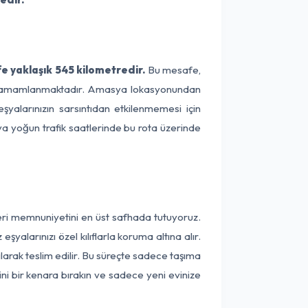
 yaklaşık 545 kilometredir.
Bu mesafe,
rede tamamlanmaktadır. Amasya lokasyonundan
şyalarınızın sarsıntıdan etkilenmemesi için
eya yoğun trafik saatlerinde bu rota üzerinde
eri memnuniyetini en üst safhada tutuyoruz.
alarınızı özel kılıflarla koruma altına alır.
larak teslim edilir. Bu süreçte sadece taşıma
ini bir kenara bırakın ve sadece yeni evinize