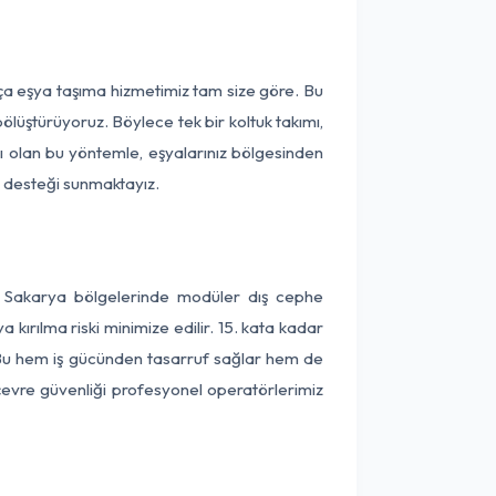
ça eşya taşıma hizmetimiz tam size göre. Bu
ölüştürüyoruz. Böylece tek bir koltuk takımı,
lı olan bu yöntemle, eşyalarınız bölgesinden
ta desteği sunmaktayız.
e Sakarya bölgelerinde modüler dış cephe
kırılma riski minimize edilir. 15. kata kadar
 Bu hem iş gücünden tasarruf sağlar hem de
 çevre güvenliği profesyonel operatörlerimiz