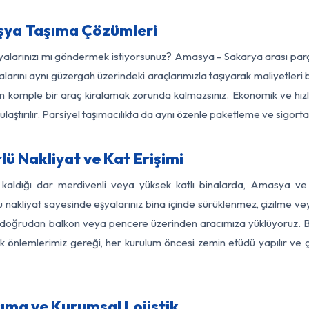
şya Taşıma Çözümleri
eşyalarınızı mı göndermek istiyorsunuz? Amasya - Sakarya arası par
larını aynı güzergah üzerindeki araçlarımızla taşıyarak maliyetleri b
için komple bir araç kiralamak zorunda kalmazsınız. Ekonomik ve hız
 ulaştırılır. Parsiyel taşımacılıkta da aynı özenle paketleme ve sigor
 Nakliyat ve Kat Erişimi
z kaldığı dar merdivenli veya yüksek katlı binalarda, Amasya v
nakliyat sayesinde eşyalarınız bina içinde sürüklenmez, çizilme veya 
nızı doğrudan balkon veya pencere üzerinden aracımıza yüklüyoruz.
nlik önlemlerimiz gereği, her kurulum öncesi zemin etüdü yapılır ve
ma ve Kurumsal Lojistik