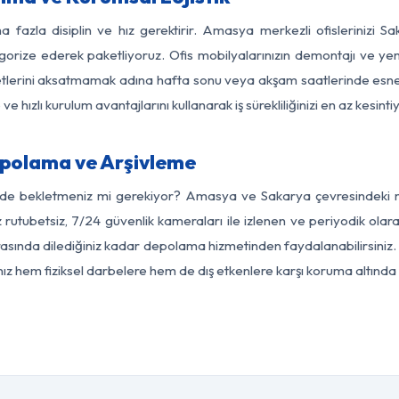
a fazla disiplin ve hız gerektirir. Amasya merkezli ofislerinizi S
egorize ederek paketliyoruz. Ofis mobilyalarınızın demontajı ve yeni
aaliyetlerini aksatmamak adına hafta sonu veya akşam saatlerinde e
 ve hızlı kurulum avantajlarını kullanarak iş sürekliliğinizi en az kesi
polama ve Arşivleme
erde bekletmeniz mi gerekiyor? Amasya ve Sakarya çevresindeki mod
z rutubetsiz, 7/24 güvenlik kameraları ile izlenen ve periyodik ola
sında dilediğiniz kadar depolama hizmetinden faydalanabilirsiniz. 
nız hem fiziksel darbelere hem de dış etkenlere karşı koruma altında 