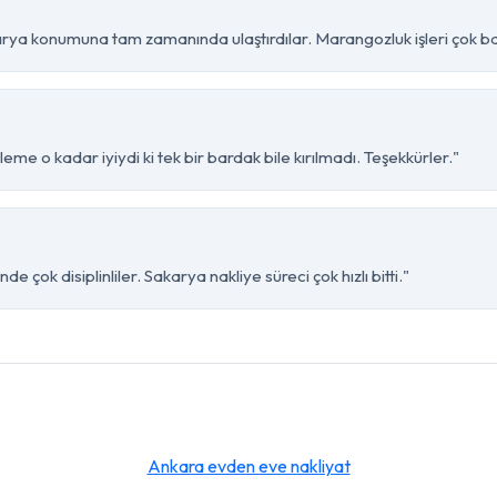
ya konumuna tam zamanında ulaştırdılar. Marangozluk işleri çok baş
me o kadar iyiydi ki tek bir bardak bile kırılmadı. Teşekkürler."
çok disiplinliler. Sakarya nakliye süreci çok hızlı bitti."
Ankara evden eve nakliyat