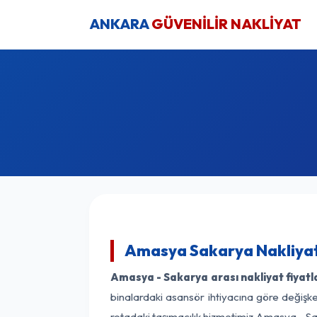
ANKARA
GÜVENİLİR NAKLİYAT
Amasya Sakarya Nakliyat
Amasya - Sakarya arası nakliyat fiyatl
binalardaki asansör ihtiyacına göre değişken
rotadaki taşımacılık hizmetimiz Amasya - Sak