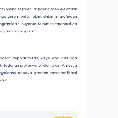
kasyonuna taşırken, arşivlerinizden elektronik
nıza göre montajı teknik ekibimiz tarafından
programları sunuyoruz. Kurumsal taşımacılıkta
ıza yardımcı oluyoruz.
rn depolarımızda, kişiye özel kilitli oda
rak ilaçlanan profesyonel alanlardır. Amasya
şyalarınız depoya girerken envanter listesi
olur.