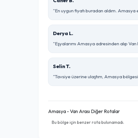
Caner B.
"En uygun fiyatı buradan aldım. Amasya e
Derya L.
"Eşyalarımı Amasya adresinden alıp Van k
Selin T.
"Tavsiye üzerine ulaştım, Amasya bölgesinde 
Amasya - Van Arası Diğer Rotalar
Bu bölge için benzer rota bulunamadı.