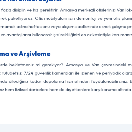
fazla disiplin ve hız gerektirir. Amasya merkezli ofislerinizi Van lo
rek paketliyoruz. Ofis mobilyalarınızın demontajı ve yeni ofis planı
i aksatmamak adına hafta sonu veya akşam saatlerinde esnek çalışma 
lum avantajlarını kullanarak iş sürekliliğinizi en az kesintiyle koruman
ma ve Arşivleme
yerde bekletmeniz mi gerekiyor? Amasya ve Van çevresindeki mode
z rutubetsiz, 7/24 güvenlik kameraları ile izlenen ve periyodik ola
da dilediğiniz kadar depolama hizmetinden faydalanabilirsiniz. E
nız hem fiziksel darbelere hem de dış etkenlere karşı koruma altında 