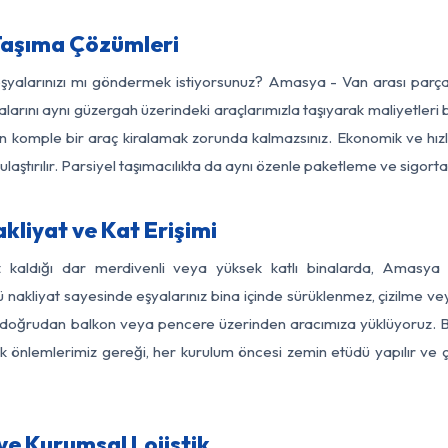
Taşıma Çözümleri
 eşyalarınızı mı göndermek istiyorsunuz? Amasya - Van arası parç
larını aynı güzergah üzerindeki araçlarımızla taşıyarak maliyetleri b
için komple bir araç kiralamak zorunda kalmazsınız. Ekonomik ve hız
 ulaştırılır. Parsiyel taşımacılıkta da aynı özenle paketleme ve sigor
liyat ve Kat Erişimi
iz kaldığı dar merdivenli veya yüksek katlı binalarda, Amasy
nakliyat sayesinde eşyalarınız bina içinde sürüklenmez, çizilme veya 
nızı doğrudan balkon veya pencere üzerinden aracımıza yüklüyoruz.
nlik önlemlerimiz gereği, her kurulum öncesi zemin etüdü yapılır ve
e Kurumsal Lojistik