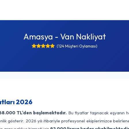
Amasya - Van Nakliyat
(124 Müşteri Oylaması)
tları 2026
68.000 TL'den başlamaktadır.
Bu fiyatlar taşınacak eşyanın h
lik gösterir. 2026 yılı itibariyle profesyonel ekiplerimizce belirle
 arası nakliye hizmeti için
92.000 liraya kadar çıkabilmektedir