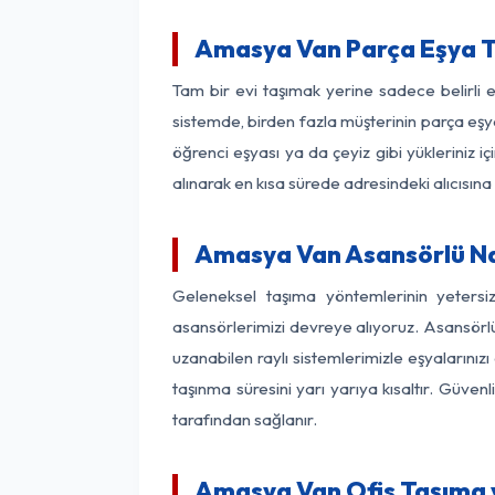
Amasya Van Parça Eşya 
Tam bir evi taşımak yerine sadece belirli
sistemde, birden fazla müşterinin parça eşya
öğrenci eşyası ya da çeyiz gibi yükleriniz 
alınarak en kısa sürede adresindeki alıcısına
Amasya Van Asansörlü Nak
Geleneksel taşıma yöntemlerinin yeters
asansörlerimizi devreye alıyoruz. Asansörlü 
uzanabilen raylı sistemlerimizle eşyaları
taşınma süresini yarı yarıya kısaltır. Güve
tarafından sağlanır.
Amasya Van Ofis Taşıma v