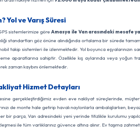
 Yol ve Varış Süresi
 GPS sistemlerimize göre
Amasya ile Van arasındaki mesafe yak
güvenliği standartları göz önüne alındığında ortalama bir sürede t
bil takip sistemleri ile izlenmektedir. Yol boyunca eşyalarınızın sa
leme aparatlarına sahiptir. Özellikle kış aylarında veya yoğun tr
derek zaman kaybını önlemektedir.
kliyat Hizmet Detayları
sine gerçekleştirdiğimiz evden eve nakliyat süreçlerinde, müşte
ızı de monte hale getirip havalı naylonlarla ambalajlarken, beyaz eşy
bir parça, Van adresindeki yeni yerinde titizlikle kurulumu yapıl
zleşmesi ile tüm varlıklarınız güvence altına alınır. Ev taşıma zahmet