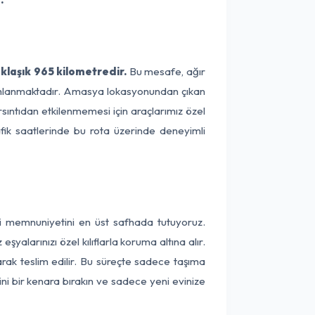
laşık 965 kilometredir.
Bu mesafe, ağır
amamlanmaktadır. Amasya lokasyonundan çıkan
rsıntıdan etkilenmemesi için araçlarımız özel
afik saatlerinde bu rota üzerinde deneyimli
ri memnuniyetini en üst safhada tutuyoruz.
alarınızı özel kılıflarla koruma altına alır.
arak teslim edilir. Bu süreçte sadece taşıma
ini bir kenara bırakın ve sadece yeni evinize