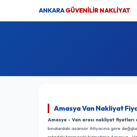
ANKARA
GÜVENİLİR NAKLİYAT
Amasya Van Nakliyat Fiya
Amasya - Van arası nakliyat fiyatları
binalardaki asansör ihtiyacına göre değişken
rotadaki taşımacılık hizmetimiz Amasya - Van