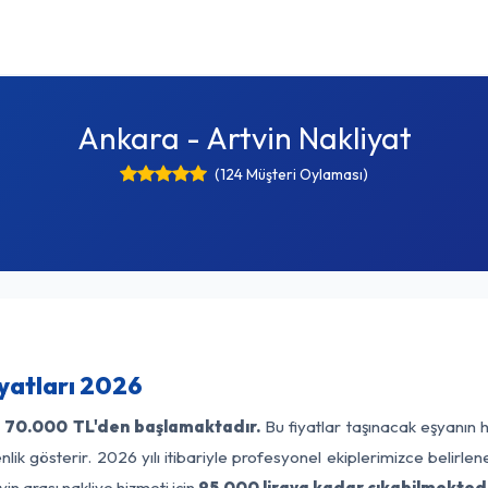
Ankara - Artvin Nakliyat
(124 Müşteri Oylaması)
iyatları 2026
ı
70.000 TL'den başlamaktadır.
Bu fiyatlar taşınacak eşyanın 
lik gösterir. 2026 yılı itibariyle profesyonel ekiplerimizce belirle
in arası nakliye hizmeti için
95.000 liraya kadar çıkabilmektedi