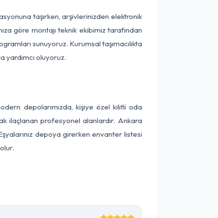
okasyonuna taşırken, arşivlerinizden elektronik
nıza göre montajı teknik ekibimiz tarafından
programları sunuyoruz. Kurumsal taşımacılıkta
ıza yardımcı oluyoruz.
ern depolarımızda, kişiye özel kilitli oda
rak ilaçlanan profesyonel alanlardır. Ankara
Eşyalarınız depoya girerken envanter listesi
olur.