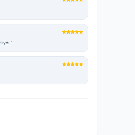
lıydı."