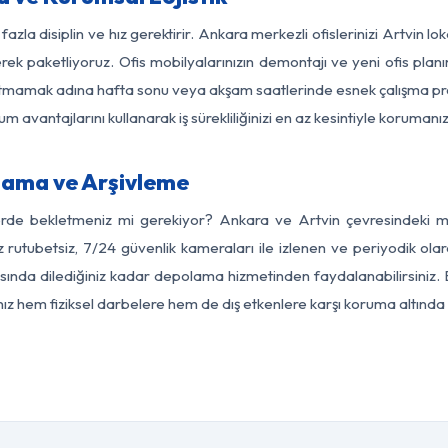
azla disiplin ve hız gerektirir. Ankara merkezli ofislerinizi Artvin l
rek paketliyoruz. Ofis mobilyalarınızın demontajı ve yeni ofis planı
i aksatmamak adına hafta sonu veya akşam saatlerinde esnek çalışma 
lum avantajlarını kullanarak iş sürekliliğinizi en az kesintiyle koruman
lama ve Arşivleme
erde bekletmeniz mi gerekiyor? Ankara ve Artvin çevresindeki mod
z rutubetsiz, 7/24 güvenlik kameraları ile izlenen ve periyodik ola
ında dilediğiniz kadar depolama hizmetinden faydalanabilirsiniz. 
nız hem fiziksel darbelere hem de dış etkenlere karşı koruma altında 