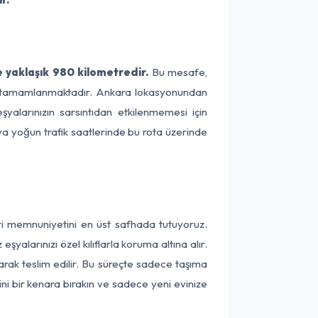
 yaklaşık 980 kilometredir.
Bu mesafe,
rede tamamlanmaktadır. Ankara lokasyonundan
şyalarınızın sarsıntıdan etkilenmemesi için
eya yoğun trafik saatlerinde bu rota üzerinde
eri memnuniyetini en üst safhada tutuyoruz.
alarınızı özel kılıflarla koruma altına alır.
arak teslim edilir. Bu süreçte sadece taşıma
ini bir kenara bırakın ve sadece yeni evinize