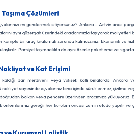
a Taşıma Çözümleri
eşyalarınızı mı göndermek istiyorsunuz? Ankara - Artvin arası par
larını aynı güzergah üzerindeki araçlarımızla taşıyarak maliyetleri b
için komple bir araç kiralamak zorunda kalmazsınız. Ekonomik ve hız
 ulaştırılır. Parsiyel taşımacılıkta da aynı özenle paketleme ve sigor
akliyat ve Kat Erişimi
z kaldığı dar merdivenli veya yüksek katlı binalarda, Ankara 
nakliyat sayesinde eşyalarınız bina içinde sürüklenmez, çizilme veya 
nızı doğrudan balkon veya pencere üzerinden aracımıza yüklüyoruz.
nlik önlemlerimiz gereği, her kurulum öncesi zemin etüdü yapılır ve
 ve Kurumsal Lojistik