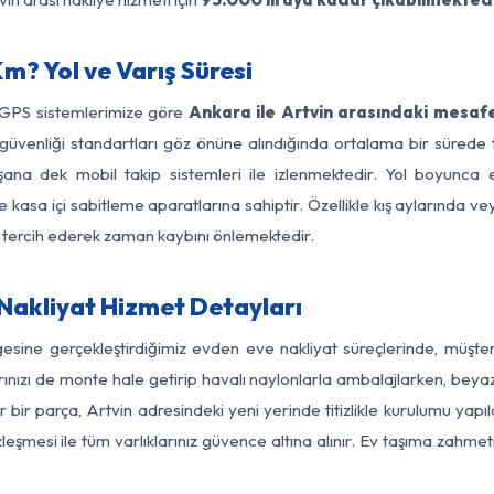
m? Yol ve Varış Süresi
 GPS sistemlerimize göre
Ankara ile Artvin arasındaki mesafe
 yol güvenliği standartları göz önüne alındığında ortalama bir sü
şana dek mobil takip sistemleri ile izlenmektedir. Yol boyunca e
 kasa içi sabitleme aparatlarına sahiptir. Özellikle kış aylarında v
ı tercih ederek zaman kaybını önlemektedir.
Nakliyat Hizmet Detayları
gesine gerçekleştirdiğimiz evden eve nakliyat süreçlerinde, müşt
ızı de monte hale getirip havalı naylonlarla ambalajlarken, beyaz eşy
bir parça, Artvin adresindeki yeni yerinde titizlikle kurulumu yapıl
zleşmesi ile tüm varlıklarınız güvence altına alınır. Ev taşıma zahmet