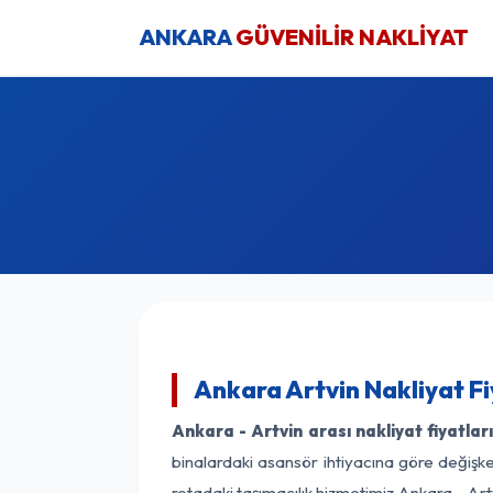
ANKARA
GÜVENİLİR NAKLİYAT
Ankara Artvin Nakliyat F
Ankara - Artvin arası nakliyat fiyatlar
binalardaki asansör ihtiyacına göre değişken
rotadaki taşımacılık hizmetimiz Ankara - Artv