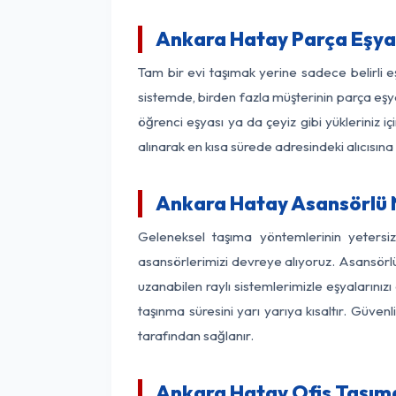
Ankara Hatay Parça Eşya
Tam bir evi taşımak yerine sadece belirli 
sistemde, birden fazla müşterinin parça eşya
öğrenci eşyası ya da çeyiz gibi yükleriniz 
alınarak en kısa sürede adresindeki alıcısına
Ankara Hatay Asansörlü N
Geleneksel taşıma yöntemlerinin yetersi
asansörlerimizi devreye alıyoruz. Asansörlü 
uzanabilen raylı sistemlerimizle eşyaları
taşınma süresini yarı yarıya kısaltır. Güve
tarafından sağlanır.
Ankara Hatay Ofis Taşıma