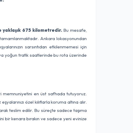
 yaklaşık 675 kilometredir.
Bu mesafe,
rede tamamlanmaktadır. Ankara lokasyonundan
yalarınızın sarsıntıdan etkilenmemesi için
eya yoğun trafik saatlerinde bu rota üzerinde
ri memnuniyetini en üst safhada tutuyoruz.
alarınızı özel kılıflarla koruma altına alır.
arak teslim edilir. Bu süreçte sadece taşıma
ini bir kenara bırakın ve sadece yeni evinize