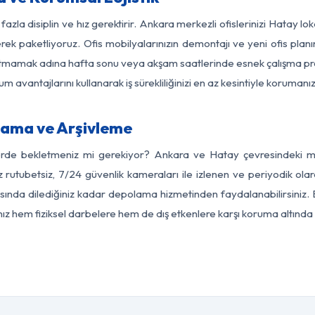
fazla disiplin ve hız gerektirir. Ankara merkezli ofislerinizi Hatay lo
rek paketliyoruz. Ofis mobilyalarınızın demontajı ve yeni ofis planı
i aksatmamak adına hafta sonu veya akşam saatlerinde esnek çalışma 
lum avantajlarını kullanarak iş sürekliliğinizi en az kesintiyle koruman
ama ve Arşivleme
erde bekletmeniz mi gerekiyor? Ankara ve Hatay çevresindeki mod
z rutubetsiz, 7/24 güvenlik kameraları ile izlenen ve periyodik ola
ında dilediğiniz kadar depolama hizmetinden faydalanabilirsiniz. E
nız hem fiziksel darbelere hem de dış etkenlere karşı koruma altında 