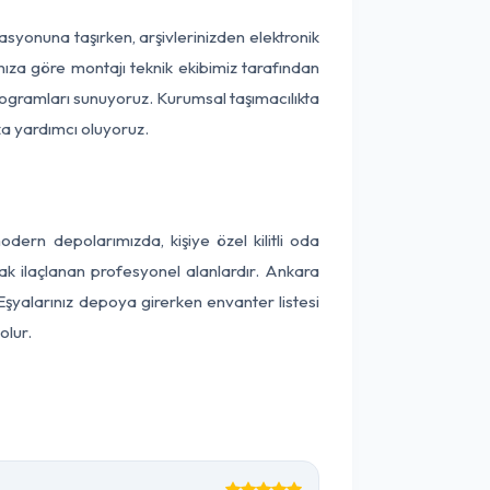
kasyonuna taşırken, arşivlerinizden elektronik
nıza göre montajı teknik ekibimiz tarafından
programları sunuyoruz. Kurumsal taşımacılıkta
ıza yardımcı oluyoruz.
ern depolarımızda, kişiye özel kilitli oda
rak ilaçlanan profesyonel alanlardır. Ankara
şyalarınız depoya girerken envanter listesi
olur.