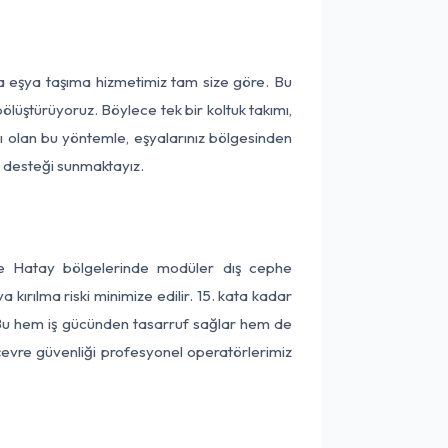
ça eşya taşıma hizmetimiz tam size göre. Bu
ölüştürüyoruz. Böylece tek bir koltuk takımı,
lı olan bu yöntemle, eşyalarınız bölgesinden
ta desteği sunmaktayız.
 ve Hatay bölgelerinde modüler dış cephe
kırılma riski minimize edilir. 15. kata kadar
 Bu hem iş gücünden tasarruf sağlar hem de
 çevre güvenliği profesyonel operatörlerimiz