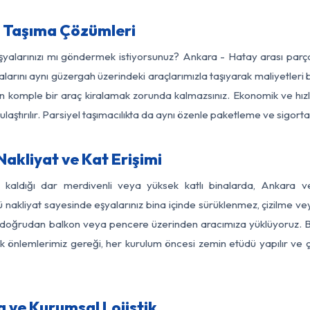
 Taşıma Çözümleri
eşyalarınızı mı göndermek istiyorsunuz? Ankara - Hatay arası par
larını aynı güzergah üzerindeki araçlarımızla taşıyarak maliyetleri b
için komple bir araç kiralamak zorunda kalmazsınız. Ekonomik ve hız
 ulaştırılır. Parsiyel taşımacılıkta da aynı özenle paketleme ve sigor
akliyat ve Kat Erişimi
z kaldığı dar merdivenli veya yüksek katlı binalarda, Ankara
nakliyat sayesinde eşyalarınız bina içinde sürüklenmez, çizilme veya 
nızı doğrudan balkon veya pencere üzerinden aracımıza yüklüyoruz.
nlik önlemlerimiz gereği, her kurulum öncesi zemin etüdü yapılır ve
 ve Kurumsal Lojistik