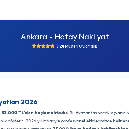
Ankara - Hatay Nakliyat
(124 Müşteri Oylaması)
yatları 2026
ı
53.000 TL'den başlamaktadır.
Bu fiyatlar taşınacak eşyanın h
lik gösterir. 2026 yılı itibariyle profesyonel ekiplerimizce belirle
ay arası nakliye hizmeti için
73.000 liraya kadar çıkabilmektedi