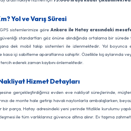
? Yol ve Varış Süresi
e GPS sistemlerimize göre
Ankara ile Hatay arasındaki mesafe
 yol güvenliği standartları göz önüne alındığında ortalama bir sü
şana dek mobil takip sistemleri ile izlenmektedir. Yol boyunca eş
 kasa içi sabitleme aparatlarına sahiptir. Özellikle kış aylarında v
ı tercih ederek zaman kaybını önlemektedir.
Nakliyat Hizmet Detayları
gesine gerçekleştirdiğimiz evden eve nakliyat süreçlerinde, müşte
ızı de monte hale getirip havalı naylonlarla ambalajlarken, beyaz eşy
bir parça, Hatay adresindeki yeni yerinde titizlikle kurulumu yapıl
zleşmesi ile tüm varlıklarınız güvence altına alınır. Ev taşıma zahmet