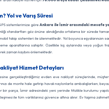
? Yol ve Varış Süresi
 GPS sistemlerimize göre
Ankara ile İzmir arasındaki mesafe ya
güvenliği standartları göz önüne alındığında ortalama bir sürede t
mobil takip sistemleri ile izlenmektedir. Yol boyunca eşyalarınızın sa
leme aparatlarına sahiptir. Özellikle kış aylarında veya yoğun tr
derek zaman kaybını önlemektedir.
akliyat Hizmet Detayları
gesine gerçekleştirdiğimiz evden eve nakliyat süreçlerinde, müşte
ızı de monte hale getirip havalı naylonlarla ambalajlarken, beyaz eşy
bir parça, İzmir adresindeki yeni yerinde titizlikle kurulumu yapıl
zleşmesi ile tüm varlıklarınız güvence altına alınır. Ev taşıma zahmet