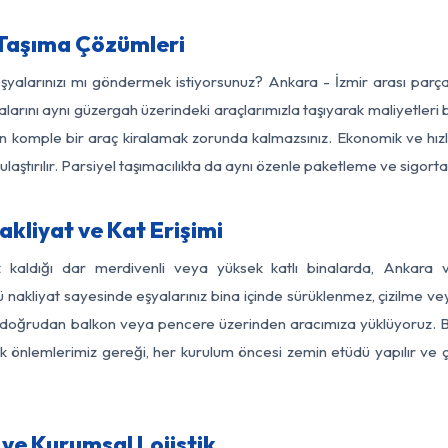
 Taşıma Çözümleri
eşyalarınızı mı göndermek istiyorsunuz? Ankara - İzmir arası par
larını aynı güzergah üzerindeki araçlarımızla taşıyarak maliyetleri b
için komple bir araç kiralamak zorunda kalmazsınız. Ekonomik ve hız
 ulaştırılır. Parsiyel taşımacılıkta da aynı özenle paketleme ve sigor
kliyat ve Kat Erişimi
z kaldığı dar merdivenli veya yüksek katlı binalarda, Ankara
nakliyat sayesinde eşyalarınız bina içinde sürüklenmez, çizilme veya 
nızı doğrudan balkon veya pencere üzerinden aracımıza yüklüyoruz.
nlik önlemlerimiz gereği, her kurulum öncesi zemin etüdü yapılır ve
ve Kurumsal Lojistik