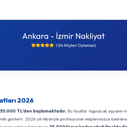
Ankara - İzmir Nakliyat
(124 Müşteri Oylaması)
atları 2026
55.000 TL'den başlamaktadır.
Bu fiyatlar taşınacak eşyanın h
lik gösterir. 2026 yılı itibariyle profesyonel ekiplerimizce belirle
r arası nakliye hizmeti için
78.000 liraya kadar çıkabilmektedir