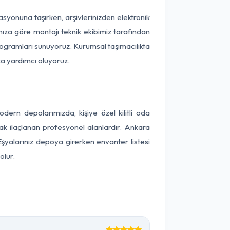
kasyonuna taşırken, arşivlerinizden elektronik
nıza göre montajı teknik ekibimiz tarafından
programları sunuyoruz. Kurumsal taşımacılıkta
ıza yardımcı oluyoruz.
ern depolarımızda, kişiye özel kilitli oda
rak ilaçlanan profesyonel alanlardır. Ankara
şyalarınız depoya girerken envanter listesi
olur.