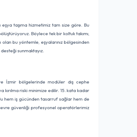
ça eşya taşıma hizmetimiz tam size göre. Bu
ölüştürüyoruz. Böylece tek bir koltuk takımı,
lı olan bu yöntemle, eşyalarınız bölgesinden
ta desteği sunmaktayız.
 ve İzmir bölgelerinde modüler dış cephe
kırılma riski minimize edilir. 15. kata kadar
 Bu hem iş gücünden tasarruf sağlar hem de
 çevre güvenliği profesyonel operatörlerimiz