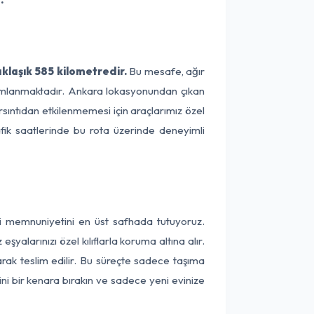
klaşık 585 kilometredir.
Bu mesafe, ağır
amamlanmaktadır. Ankara lokasyonundan çıkan
rsıntıdan etkilenmemesi için araçlarımız özel
afik saatlerinde bu rota üzerinde deneyimli
ri memnuniyetini en üst safhada tutuyoruz.
alarınızı özel kılıflarla koruma altına alır.
arak teslim edilir. Bu süreçte sadece taşıma
ini bir kenara bırakın ve sadece yeni evinize