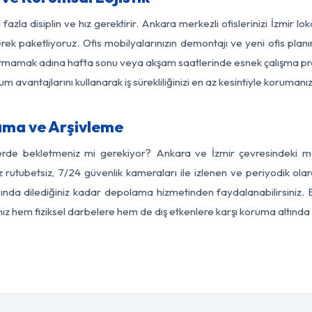
fazla disiplin ve hız gerektirir. Ankara merkezli ofislerinizi İzmir lo
rek paketliyoruz. Ofis mobilyalarınızın demontajı ve yeni ofis planı
i aksatmamak adına hafta sonu veya akşam saatlerinde esnek çalışma 
lum avantajlarını kullanarak iş sürekliliğinizi en az kesintiyle koruman
ama ve Arşivleme
erde bekletmeniz mi gerekiyor? Ankara ve İzmir çevresindeki mod
z rutubetsiz, 7/24 güvenlik kameraları ile izlenen ve periyodik ola
ında dilediğiniz kadar depolama hizmetinden faydalanabilirsiniz. E
nız hem fiziksel darbelere hem de dış etkenlere karşı koruma altında 