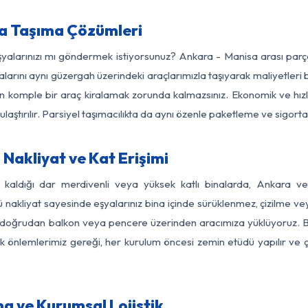
a Taşıma Çözümleri
eşyalarınızı mı göndermek istiyorsunuz? Ankara - Manisa arası par
larını aynı güzergah üzerindeki araçlarımızla taşıyarak maliyetleri b
için komple bir araç kiralamak zorunda kalmazsınız. Ekonomik ve hız
 ulaştırılır. Parsiyel taşımacılıkta da aynı özenle paketleme ve sigor
Nakliyat ve Kat Erişimi
z kaldığı dar merdivenli veya yüksek katlı binalarda, Ankara 
nakliyat sayesinde eşyalarınız bina içinde sürüklenmez, çizilme veya 
nızı doğrudan balkon veya pencere üzerinden aracımıza yüklüyoruz.
nlik önlemlerimiz gereği, her kurulum öncesi zemin etüdü yapılır ve
a ve Kurumsal Lojistik