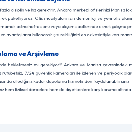
azla disiplin ve hız gerektirir. Ankara merkezli ofislerinizi Manisa l
rek paketliyoruz. Ofis mobilyalarınızın demontajı ve yeni ofis planı
i aksatmamak adına hafta sonu veya akşam saatlerinde esnek çalışma 
lum avantajlarını kullanarak iş sürekliliğinizi en az kesintiyle koruman
lama ve Arşivleme
erde bekletmeniz mi gerekiyor? Ankara ve Manisa çevresindeki mod
z rutubetsiz, 7/24 güvenlik kameraları ile izlenen ve periyodik ola
ında dilediğiniz kadar depolama hizmetinden faydalanabilirsiniz. 
nız hem fiziksel darbelere hem de dış etkenlere karşı koruma altında 