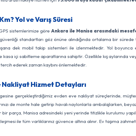
m? Yol ve Varış Süresi
 GPS sistemlerimize göre
Ankara ile Manisa arasındaki mesafe
 yol güvenliği standartları göz önüne alındığında ortalama bir sü
şana dek mobil takip sistemleri ile izlenmektedir. Yol boyunca e
 kasa içi sabitleme aparatlarına sahiptir. Özellikle kış aylarında v
ı tercih ederek zaman kaybını önlemektedir.
 Nakliyat Hizmet Detayları
gesine gerçekleştirdiğimiz evden eve nakliyat süreçlerinde, müşt
ızı de monte hale getirip havalı naylonlarla ambalajlarken, beyaz eşy
bir parça, Manisa adresindeki yeni yerinde titizlikle kurulumu yapıl
zleşmesi ile tüm varlıklarınız güvence altına alınır. Ev taşıma zahmet