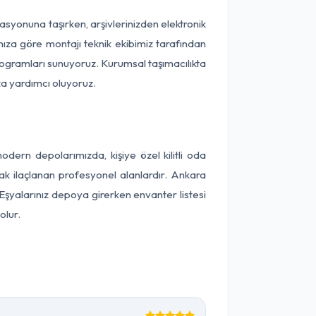
okasyonuna taşırken, arşivlerinizden elektronik
nıza göre montajı teknik ekibimiz tarafından
programları sunuyoruz. Kurumsal taşımacılıkta
ıza yardımcı oluyoruz.
ern depolarımızda, kişiye özel kilitli oda
rak ilaçlanan profesyonel alanlardır. Ankara
Eşyalarınız depoya girerken envanter listesi
olur.