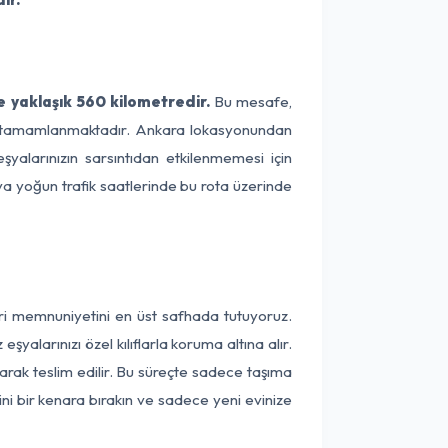
 yaklaşık 560 kilometredir.
Bu mesafe,
rede tamamlanmaktadır. Ankara lokasyonundan
şyalarınızın sarsıntıdan etkilenmemesi için
eya yoğun trafik saatlerinde bu rota üzerinde
eri memnuniyetini en üst safhada tutuyoruz.
alarınızı özel kılıflarla koruma altına alır.
arak teslim edilir. Bu süreçte sadece taşıma
ini bir kenara bırakın ve sadece yeni evinize