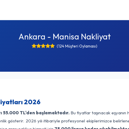
Ankara - Manisa Nakliyat
(124 Müşteri Oylaması)
iyatları 2026
ı
55.000 TL'den başlamaktadır.
Bu fiyatlar taşınacak eşyanın 
lik gösterir. 2026 yılı itibariyle profesyonel ekiplerimizce belirle
isa arası nakliye hizmeti için
75.000 liraya kadar çıkabilmekted