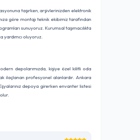
kasyonuna taşırken, arşivlerinizden elektronik
nıza göre montajı teknik ekibimiz tarafından
programları sunuyoruz. Kurumsal taşımacılıkta
ıza yardımcı oluyoruz.
ern depolarımızda, kişiye özel kilitli oda
rak ilaçlanan profesyonel alanlardır. Ankara
şyalarınız depoya girerken envanter listesi
olur.