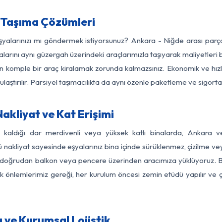
 Taşıma Çözümleri
eşyalarınızı mı göndermek istiyorsunuz? Ankara - Niğde arası par
larını aynı güzergah üzerindeki araçlarımızla taşıyarak maliyetleri b
için komple bir araç kiralamak zorunda kalmazsınız. Ekonomik ve hız
 ulaştırılır. Parsiyel taşımacılıkta da aynı özenle paketleme ve sigor
akliyat ve Kat Erişimi
z kaldığı dar merdivenli veya yüksek katlı binalarda, Ankara
nakliyat sayesinde eşyalarınız bina içinde sürüklenmez, çizilme veya 
nızı doğrudan balkon veya pencere üzerinden aracımıza yüklüyoruz.
nlik önlemlerimiz gereği, her kurulum öncesi zemin etüdü yapılır ve
 ve Kurumsal Lojistik