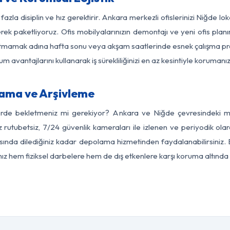
fazla disiplin ve hız gerektirir. Ankara merkezli ofislerinizi Niğde lo
rek paketliyoruz. Ofis mobilyalarınızın demontajı ve yeni ofis planı
i aksatmamak adına hafta sonu veya akşam saatlerinde esnek çalışma 
lum avantajlarını kullanarak iş sürekliliğinizi en az kesintiyle koruman
ama ve Arşivleme
erde bekletmeniz mi gerekiyor? Ankara ve Niğde çevresindeki mod
z rutubetsiz, 7/24 güvenlik kameraları ile izlenen ve periyodik ola
ında dilediğiniz kadar depolama hizmetinden faydalanabilirsiniz. E
nız hem fiziksel darbelere hem de dış etkenlere karşı koruma altında 