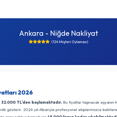
Ankara - Niğde Nakliyat
(124 Müşteri Oylaması)
yatları 2026
ı
32.000 TL'den başlamaktadır.
Bu fiyatlar taşınacak eşyanın h
lik gösterir. 2026 yılı itibariyle profesyonel ekiplerimizce belirle
e arası nakliye hizmeti için
45.000 liraya kadar çıkabilmektedi