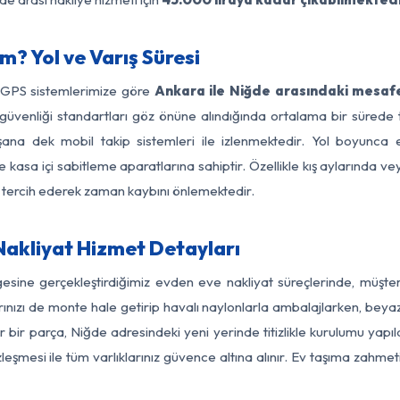
? Yol ve Varış Süresi
e GPS sistemlerimize göre
Ankara ile Niğde arasındaki mesafe
 yol güvenliği standartları göz önüne alındığında ortalama bir sü
şana dek mobil takip sistemleri ile izlenmektedir. Yol boyunca eş
 kasa içi sabitleme aparatlarına sahiptir. Özellikle kış aylarında v
ı tercih ederek zaman kaybını önlemektedir.
akliyat Hizmet Detayları
gesine gerçekleştirdiğimiz evden eve nakliyat süreçlerinde, müşte
ızı de monte hale getirip havalı naylonlarla ambalajlarken, beyaz eşy
bir parça, Niğde adresindeki yeni yerinde titizlikle kurulumu yapıl
zleşmesi ile tüm varlıklarınız güvence altına alınır. Ev taşıma zahmet