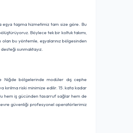
ça eşya taşıma hizmetimiz tam size göre. Bu
ölüştürüyoruz. Böylece tek bir koltuk takımı,
lı olan bu yöntemle, eşyalarınız bölgesinden
ta desteği sunmaktayız.
 ve Niğde bölgelerinde modüler dış cephe
kırılma riski minimize edilir. 15. kata kadar
 Bu hem iş gücünden tasarruf sağlar hem de
 çevre güvenliği profesyonel operatörlerimiz