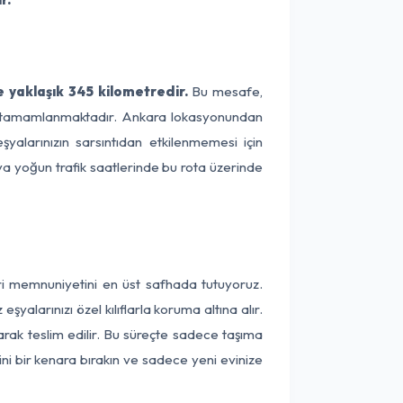
 yaklaşık 345 kilometredir.
Bu mesafe,
rede tamamlanmaktadır. Ankara lokasyonundan
yalarınızın sarsıntıdan etkilenmemesi için
eya yoğun trafik saatlerinde bu rota üzerinde
ri memnuniyetini en üst safhada tutuyoruz.
alarınızı özel kılıflarla koruma altına alır.
arak teslim edilir. Bu süreçte sadece taşıma
ini bir kenara bırakın ve sadece yeni evinize