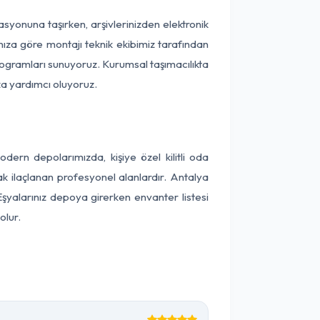
kasyonuna taşırken, arşivlerinizden elektronik
nıza göre montajı teknik ekibimiz tarafından
programları sunuyoruz. Kurumsal taşımacılıkta
ıza yardımcı oluyoruz.
ern depolarımızda, kişiye özel kilitli oda
ak ilaçlanan profesyonel alanlardır. Antalya
şyalarınız depoya girerken envanter listesi
olur.