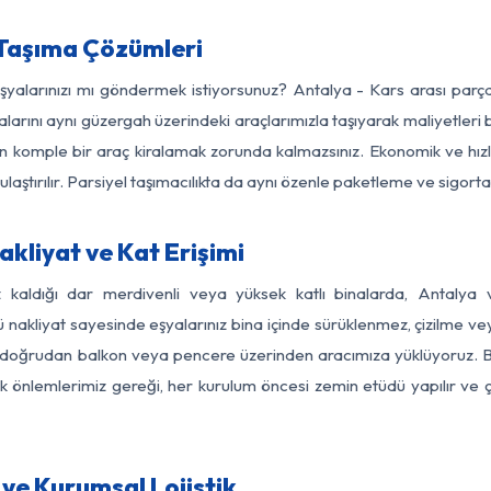
 Taşıma Çözümleri
eşyalarınızı mı göndermek istiyorsunuz? Antalya - Kars arası par
larını aynı güzergah üzerindeki araçlarımızla taşıyarak maliyetleri b
için komple bir araç kiralamak zorunda kalmazsınız. Ekonomik ve hız
 ulaştırılır. Parsiyel taşımacılıkta da aynı özenle paketleme ve sigor
kliyat ve Kat Erişimi
z kaldığı dar merdivenli veya yüksek katlı binalarda, Antaly
nakliyat sayesinde eşyalarınız bina içinde sürüklenmez, çizilme veya 
nızı doğrudan balkon veya pencere üzerinden aracımıza yüklüyoruz.
nlik önlemlerimiz gereği, her kurulum öncesi zemin etüdü yapılır ve
ve Kurumsal Lojistik