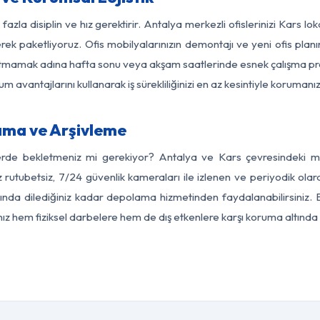
fazla disiplin ve hız gerektirir. Antalya merkezli ofislerinizi Kars lo
rek paketliyoruz. Ofis mobilyalarınızın demontajı ve yeni ofis planı
i aksatmamak adına hafta sonu veya akşam saatlerinde esnek çalışma 
lum avantajlarını kullanarak iş sürekliliğinizi en az kesintiyle koruman
ama ve Arşivleme
erde bekletmeniz mi gerekiyor? Antalya ve Kars çevresindeki mod
z rutubetsiz, 7/24 güvenlik kameraları ile izlenen ve periyodik olar
nda dilediğiniz kadar depolama hizmetinden faydalanabilirsiniz. E
nız hem fiziksel darbelere hem de dış etkenlere karşı koruma altında 