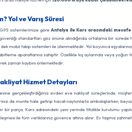
? Yol ve Varış Süresi
e GPS sistemlerimize göre
Antalya ile Kars arasındaki mesafe 
 yol güvenliği standartları göz önüne alındığında ortalama bir sür
 dek mobil takip sistemleri ile izlenmektedir. Yol boyunca eşyalarınız
abitleme aparatlarına sahiptir. Özellikle kış aylarında veya yoğun t
derek zaman kaybını önlemektedir.
akliyat Hizmet Detayları
gesine gerçekleştirdiğimiz evden eve nakliyat süreçlerinde, müşte
ızı de monte hale getirip havalı naylonlarla ambalajlarken, beyaz eşy
 bir parça, Kars adresindeki yeni yerinde titizlikle kurulumu yapıl
zleşmesi ile tüm varlıklarınız güvence altına alınır. Ev taşıma zahmet