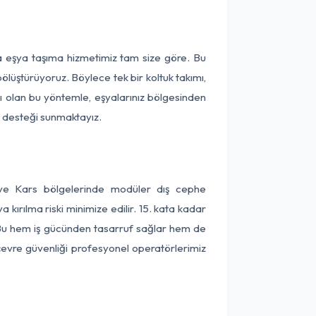
ça eşya taşıma hizmetimiz tam size göre. Bu
ölüştürüyoruz. Böylece tek bir koltuk takımı,
lı olan bu yöntemle, eşyalarınız bölgesinden
ta desteği sunmaktayız.
a ve Kars bölgelerinde modüler dış cephe
kırılma riski minimize edilir. 15. kata kadar
 Bu hem iş gücünden tasarruf sağlar hem de
 çevre güvenliği profesyonel operatörlerimiz