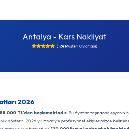
Antalya - Kars Nakliyat
(124 Müşteri Oylaması)
atları 2026
88.000 TL'den başlamaktadır.
Bu fiyatlar taşınacak eşyanın h
lik gösterir. 2026 yılı itibariyle profesyonel ekiplerimizce belirle
s arası nakliye hizmeti için
120.000 liraya kadar çıkabilmektedi