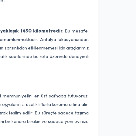
yaklaşık 1430 kilometredir.
Bu mesafe,
ede tamamlanmaktadır. Antalya lokasyonundan
ın sarsıntıdan etkilenmemesi için araçlarımız
rafik saatlerinde bu rota üzerinde deneyimli
ri memnuniyetini en üst safhada tutuyoruz.
alarınızı özel kılıflarla koruma altına alır.
arak teslim edilir. Bu süreçte sadece taşıma
ini bir kenara bırakın ve sadece yeni evinize