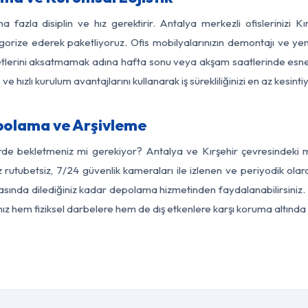
a fazla disiplin ve hız gerektirir. Antalya merkezli ofislerinizi Kı
egorize ederek paketliyoruz. Ofis mobilyalarınızın demontajı ve yeni
aaliyetlerini aksatmamak adına hafta sonu veya akşam saatlerinde e
 ve hızlı kurulum avantajlarını kullanarak iş sürekliliğinizi en az kesi
polama ve Arşivleme
rde bekletmeniz mi gerekiyor? Antalya ve Kırşehir çevresindeki mo
z rutubetsiz, 7/24 güvenlik kameraları ile izlenen ve periyodik olar
asında dilediğiniz kadar depolama hizmetinden faydalanabilirsiniz. 
nız hem fiziksel darbelere hem de dış etkenlere karşı koruma altında 