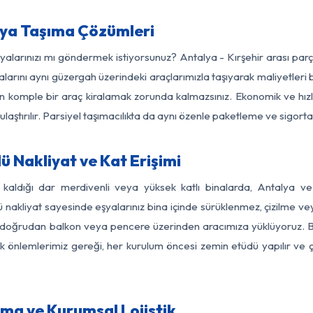
şya Taşıma Çözümleri
şyalarınızı mı göndermek istiyorsunuz? Antalya - Kırşehir arası pa
larını aynı güzergah üzerindeki araçlarımızla taşıyarak maliyetleri b
için komple bir araç kiralamak zorunda kalmazsınız. Ekonomik ve hız
 ulaştırılır. Parsiyel taşımacılıkta da aynı özenle paketleme ve sigor
ü Nakliyat ve Kat Erişimi
 kaldığı dar merdivenli veya yüksek katlı binalarda, Antalya v
nakliyat sayesinde eşyalarınız bina içinde sürüklenmez, çizilme veya 
nızı doğrudan balkon veya pencere üzerinden aracımıza yüklüyoruz.
nlik önlemlerimiz gereği, her kurulum öncesi zemin etüdü yapılır ve
ıma ve Kurumsal Lojistik