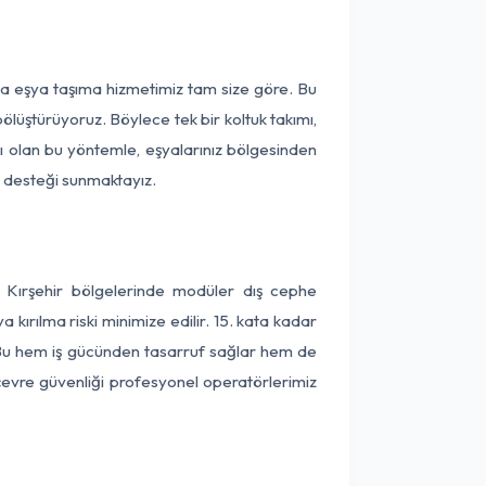
rça eşya taşıma hizmetimiz tam size göre. Bu
ölüştürüyoruz. Böylece tek bir koltuk takımı,
lı olan bu yöntemle, eşyalarınız bölgesinden
ta desteği sunmaktayız.
e Kırşehir bölgelerinde modüler dış cephe
kırılma riski minimize edilir. 15. kata kadar
 Bu hem iş gücünden tasarruf sağlar hem de
 çevre güvenliği profesyonel operatörlerimiz