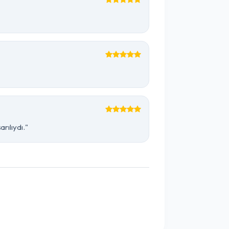
rılıydı."