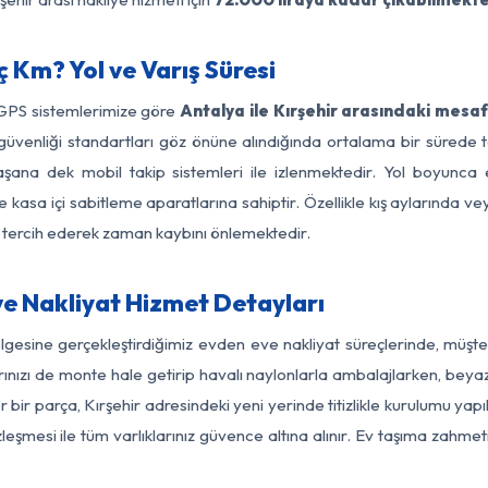
ç Km? Yol ve Varış Süresi
 GPS sistemlerimize göre
Antalya ile Kırşehir arasındaki mesaf
 yol güvenliği standartları göz önüne alındığında ortalama bir sür
laşana dek mobil takip sistemleri ile izlenmektedir. Yol boyunca e
 kasa içi sabitleme aparatlarına sahiptir. Özellikle kış aylarında v
ı tercih ederek zaman kaybını önlemektedir.
ve Nakliyat Hizmet Detayları
ölgesine gerçekleştirdiğimiz evden eve nakliyat süreçlerinde, müş
ızı de monte hale getirip havalı naylonlarla ambalajlarken, beyaz eşy
bir parça, Kırşehir adresindeki yeni yerinde titizlikle kurulumu yapı
zleşmesi ile tüm varlıklarınız güvence altına alınır. Ev taşıma zahmet