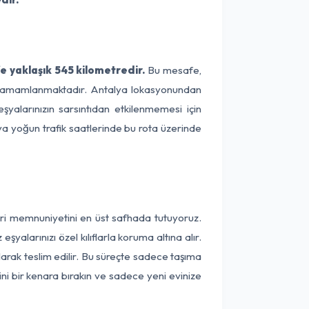
e yaklaşık 545 kilometredir.
Bu mesafe,
ede tamamlanmaktadır. Antalya lokasyonundan
şyalarınızın sarsıntıdan etkilenmemesi için
eya yoğun trafik saatlerinde bu rota üzerinde
teri memnuniyetini en üst safhada tutuyoruz.
alarınızı özel kılıflarla koruma altına alır.
larak teslim edilir. Bu süreçte sadece taşıma
ini bir kenara bırakın ve sadece yeni evinize