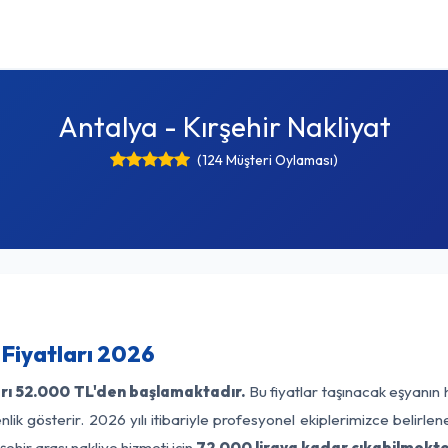
Antalya - Kırşehir Nakliyat
(124 Müşteri Oylaması)
 Fiyatları 2026
rı
52.000 TL'den başlamaktadır.
Bu fiyatlar taşınacak eşyanın 
lik gösterir. 2026 yılı itibariyle profesyonel ekiplerimizce belirle
ehir arası nakliye hizmeti için
72.000 liraya kadar çıkabilmekte