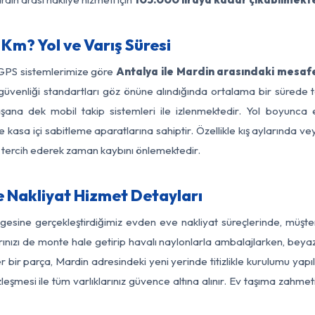
Km? Yol ve Varış Süresi
 GPS sistemlerimize göre
Antalya ile Mardin arasındaki mesafe
 yol güvenliği standartları göz önüne alındığında ortalama bir sür
şana dek mobil takip sistemleri ile izlenmektedir. Yol boyunca e
 kasa içi sabitleme aparatlarına sahiptir. Özellikle kış aylarında v
ı tercih ederek zaman kaybını önlemektedir.
 Nakliyat Hizmet Detayları
lgesine gerçekleştirdiğimiz evden eve nakliyat süreçlerinde, müşt
ızı de monte hale getirip havalı naylonlarla ambalajlarken, beyaz eşy
bir parça, Mardin adresindeki yeni yerinde titizlikle kurulumu yapı
zleşmesi ile tüm varlıklarınız güvence altına alınır. Ev taşıma zahmet