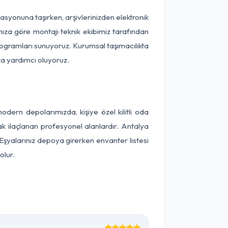
okasyonuna taşırken, arşivlerinizden elektronik
nıza göre montajı teknik ekibimiz tarafından
programları sunuyoruz. Kurumsal taşımacılıkta
ıza yardımcı oluyoruz.
ern depolarımızda, kişiye özel kilitli oda
ak ilaçlanan profesyonel alanlardır. Antalya
Eşyalarınız depoya girerken envanter listesi
olur.