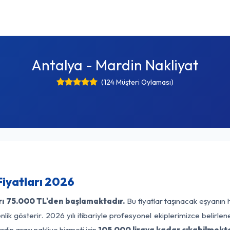
Antalya - Mardin Nakliyat
(124 Müşteri Oylaması)
Fiyatları 2026
rı
75.000 TL'den başlamaktadır.
Bu fiyatlar taşınacak eşyanın 
lik gösterir. 2026 yılı itibariyle profesyonel ekiplerimizce belirle
din arası nakliye hizmeti için
105.000 liraya kadar çıkabilmekte