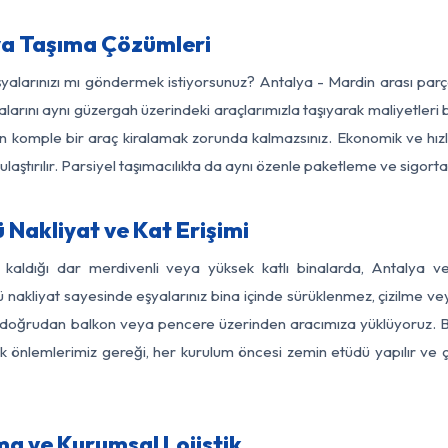
ya Taşıma Çözümleri
eşyalarınızı mı göndermek istiyorsunuz? Antalya - Mardin arası par
larını aynı güzergah üzerindeki araçlarımızla taşıyarak maliyetleri b
için komple bir araç kiralamak zorunda kalmazsınız. Ekonomik ve hız
 ulaştırılır. Parsiyel taşımacılıkta da aynı özenle paketleme ve sigor
Nakliyat ve Kat Erişimi
z kaldığı dar merdivenli veya yüksek katlı binalarda, Antalya 
nakliyat sayesinde eşyalarınız bina içinde sürüklenmez, çizilme veya 
nızı doğrudan balkon veya pencere üzerinden aracımıza yüklüyoruz.
nlik önlemlerimiz gereği, her kurulum öncesi zemin etüdü yapılır ve
ma ve Kurumsal Lojistik