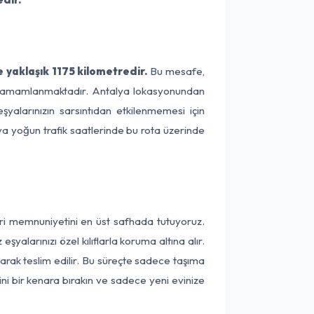
 yaklaşık 1175 kilometredir.
Bu mesafe,
ede tamamlanmaktadır. Antalya lokasyonundan
şyalarınızın sarsıntıdan etkilenmemesi için
eya yoğun trafik saatlerinde bu rota üzerinde
eri memnuniyetini en üst safhada tutuyoruz.
alarınızı özel kılıflarla koruma altına alır.
larak teslim edilir. Bu süreçte sadece taşıma
ini bir kenara bırakın ve sadece yeni evinize