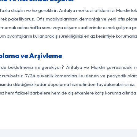
azla disiplin ve hız gerektirir. Antalya merkezli ofislerinizi Mardin l
rek paketliyoruz. Ofis mobilyalarınızın demontajı ve yeni ofis planı
i aksatmamak adına hafta sonu veya akşam saatlerinde esnek çalışma 
lum avantajlarını kullanarak iş sürekliliğinizi en az kesintiyle koruman
olama ve Arşivleme
erde bekletmeniz mi gerekiyor? Antalya ve Mardin çevresindeki mod
z rutubetsiz, 7/24 güvenlik kameraları ile izlenen ve periyodik olar
ında dilediğiniz kadar depolama hizmetinden faydalanabilirsiniz. 
nız hem fiziksel darbelere hem de dış etkenlere karşı koruma altında 