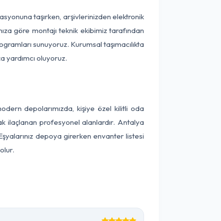
okasyonuna taşırken, arşivlerinizden elektronik
nıza göre montajı teknik ekibimiz tarafından
programları sunuyoruz. Kurumsal taşımacılıkta
ıza yardımcı oluyoruz.
ern depolarımızda, kişiye özel kilitli oda
ak ilaçlanan profesyonel alanlardır. Antalya
şyalarınız depoya girerken envanter listesi
olur.