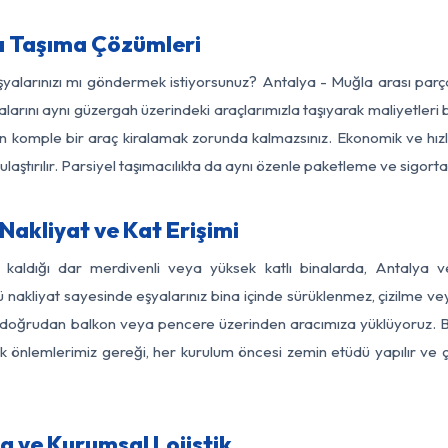
a Taşıma Çözümleri
eşyalarınızı mı göndermek istiyorsunuz? Antalya - Muğla arası par
larını aynı güzergah üzerindeki araçlarımızla taşıyarak maliyetleri b
için komple bir araç kiralamak zorunda kalmazsınız. Ekonomik ve hız
 ulaştırılır. Parsiyel taşımacılıkta da aynı özenle paketleme ve sigor
akliyat ve Kat Erişimi
z kaldığı dar merdivenli veya yüksek katlı binalarda, Antalya
nakliyat sayesinde eşyalarınız bina içinde sürüklenmez, çizilme veya 
nızı doğrudan balkon veya pencere üzerinden aracımıza yüklüyoruz.
nlik önlemlerimiz gereği, her kurulum öncesi zemin etüdü yapılır ve
a ve Kurumsal Lojistik