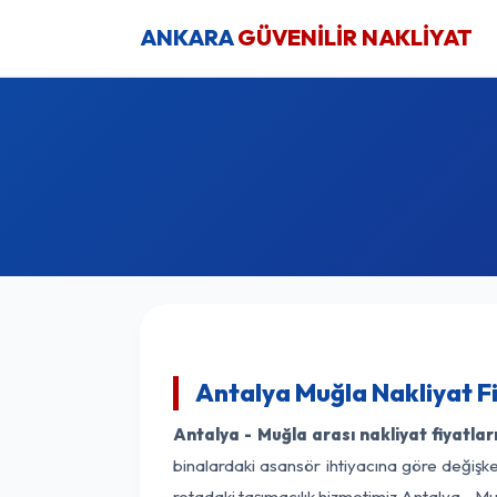
ANKARA
GÜVENİLİR NAKLİYAT
Antalya Muğla Nakliyat F
Antalya - Muğla arası nakliyat fiyatlar
binalardaki asansör ihtiyacına göre değişken
rotadaki taşımacılık hizmetimiz Antalya - Muğ