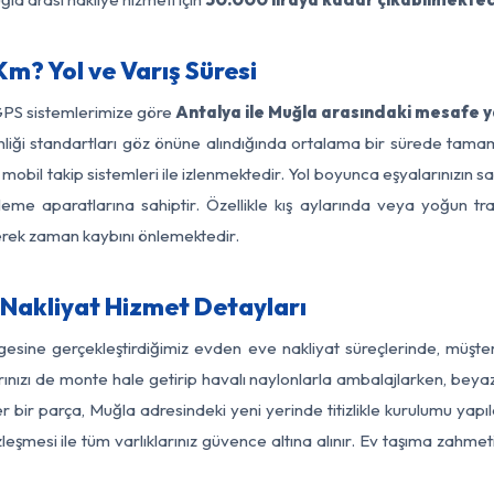
m? Yol ve Varış Süresi
GPS sistemlerimize göre
Antalya ile Muğla arasındaki mesafe ya
üvenliği standartları göz önüne alındığında ortalama bir sürede t
mobil takip sistemleri ile izlenmektedir. Yol boyunca eşyalarınızın sa
leme aparatlarına sahiptir. Özellikle kış aylarında veya yoğun tr
derek zaman kaybını önlemektedir.
Nakliyat Hizmet Detayları
gesine gerçekleştirdiğimiz evden eve nakliyat süreçlerinde, müşt
ızı de monte hale getirip havalı naylonlarla ambalajlarken, beyaz eşy
 bir parça, Muğla adresindeki yeni yerinde titizlikle kurulumu yapıl
zleşmesi ile tüm varlıklarınız güvence altına alınır. Ev taşıma zahmet