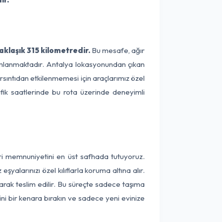
klaşık 315 kilometredir.
Bu mesafe, ağır
amamlanmaktadır. Antalya lokasyonundan çıkan
rsıntıdan etkilenmemesi için araçlarımız özel
afik saatlerinde bu rota üzerinde deneyimli
eri memnuniyetini en üst safhada tutuyoruz.
alarınızı özel kılıflarla koruma altına alır.
arak teslim edilir. Bu süreçte sadece taşıma
ini bir kenara bırakın ve sadece yeni evinize