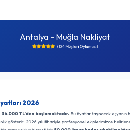
Antalya - Muğla Nakliyat
(124 Müşteri Oylaması)
iyatları 2026
ı
36.000 TL'den başlamaktadır.
Bu fiyatlar taşınacak eşyanın 
lik gösterir. 2026 yılı itibariyle profesyonel ekiplerimizce belirle
la arası nakliye hizmeti için
50.000 liraya kadar çıkabilmekted