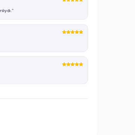
lıydı."