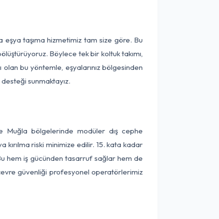
ça eşya taşıma hizmetimiz tam size göre. Bu
ölüştürüyoruz. Böylece tek bir koltuk takımı,
lı olan bu yöntemle, eşyalarınız bölgesinden
ta desteği sunmaktayız.
 ve Muğla bölgelerinde modüler dış cephe
kırılma riski minimize edilir. 15. kata kadar
 Bu hem iş gücünden tasarruf sağlar hem de
 çevre güvenliği profesyonel operatörlerimiz