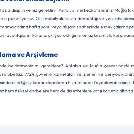
azla disiplin ve hız gerektirir. Antalya merkezli ofislerinizi Muğla l
rek paketliyoruz. Ofis mobilyalarınızın demontajı ve yeni ofis planı
i aksatmamak adına hafta sonu veya akşam saatlerinde esnek çalışma 
lum avantajlarını kullanarak iş sürekliliğinizi en az kesintiyle koruman
lama ve Arşivleme
erde bekletmeniz mi gerekiyor? Antalya ve Muğla çevresindeki mod
z rutubetsiz, 7/24 güvenlik kameraları ile izlenen ve periyodik olar
ında dilediğiniz kadar depolama hizmetinden faydalanabilirsiniz. E
nız hem fiziksel darbelere hem de dış etkenlere karşı koruma altında 