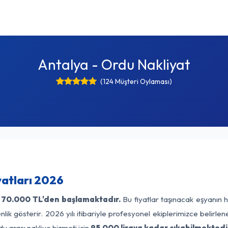
Antalya - Ordu Nakliyat
(124 Müşteri Oylaması)
yatları 2026
70.000 TL'den başlamaktadır.
Bu fiyatlar taşınacak eşyanın h
lik gösterir. 2026 yılı itibariyle profesyonel ekiplerimizce belirle
u arası nakliye hizmeti için
95.000 liraya kadar çıkabilmektedi