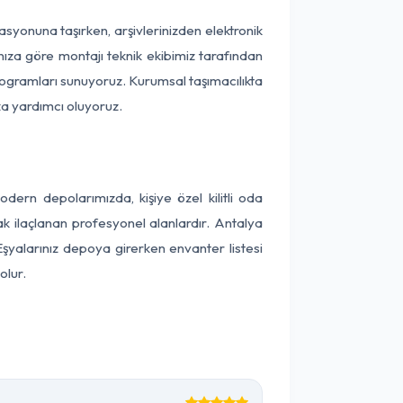
kasyonuna taşırken, arşivlerinizden elektronik
nıza göre montajı teknik ekibimiz tarafından
programları sunuyoruz. Kurumsal taşımacılıkta
ıza yardımcı oluyoruz.
ern depolarımızda, kişiye özel kilitli oda
ak ilaçlanan profesyonel alanlardır. Antalya
şyalarınız depoya girerken envanter listesi
olur.