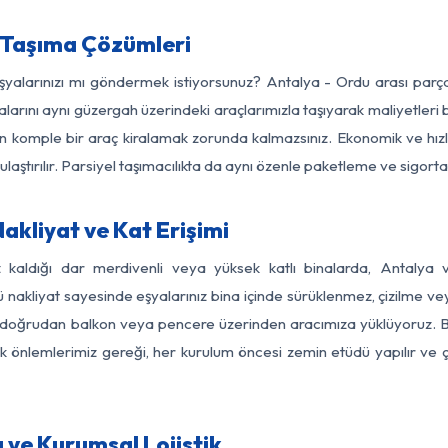
 Taşıma Çözümleri
eşyalarınızı mı göndermek istiyorsunuz? Antalya - Ordu arası par
larını aynı güzergah üzerindeki araçlarımızla taşıyarak maliyetleri b
için komple bir araç kiralamak zorunda kalmazsınız. Ekonomik ve hız
 ulaştırılır. Parsiyel taşımacılıkta da aynı özenle paketleme ve sigor
akliyat ve Kat Erişimi
z kaldığı dar merdivenli veya yüksek katlı binalarda, Antaly
nakliyat sayesinde eşyalarınız bina içinde sürüklenmez, çizilme veya 
nızı doğrudan balkon veya pencere üzerinden aracımıza yüklüyoruz.
nlik önlemlerimiz gereği, her kurulum öncesi zemin etüdü yapılır ve
 ve Kurumsal Lojistik