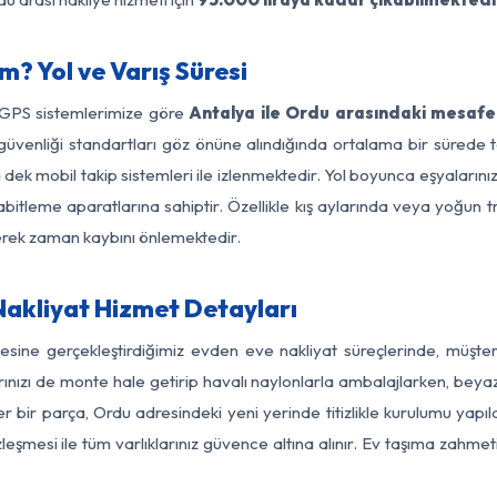
? Yol ve Varış Süresi
 GPS sistemlerimize göre
Antalya ile Ordu arasındaki mesafe 
 yol güvenliği standartları göz önüne alındığında ortalama bir sür
 dek mobil takip sistemleri ile izlenmektedir. Yol boyunca eşyalarınız
abitleme aparatlarına sahiptir. Özellikle kış aylarında veya yoğun t
derek zaman kaybını önlemektedir.
akliyat Hizmet Detayları
gesine gerçekleştirdiğimiz evden eve nakliyat süreçlerinde, müşte
ızı de monte hale getirip havalı naylonlarla ambalajlarken, beyaz eşy
 bir parça, Ordu adresindeki yeni yerinde titizlikle kurulumu yapıl
zleşmesi ile tüm varlıklarınız güvence altına alınır. Ev taşıma zahmet