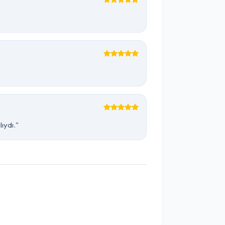
ıydı."