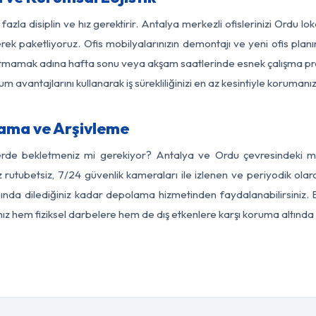
fazla disiplin ve hız gerektirir. Antalya merkezli ofislerinizi Ordu lo
rek paketliyoruz. Ofis mobilyalarınızın demontajı ve yeni ofis planı
i aksatmamak adına hafta sonu veya akşam saatlerinde esnek çalışma 
lum avantajlarını kullanarak iş sürekliliğinizi en az kesintiyle koruman
ama ve Arşivleme
erde bekletmeniz mi gerekiyor? Antalya ve Ordu çevresindeki mod
z rutubetsiz, 7/24 güvenlik kameraları ile izlenen ve periyodik olar
nda dilediğiniz kadar depolama hizmetinden faydalanabilirsiniz. E
nız hem fiziksel darbelere hem de dış etkenlere karşı koruma altında 