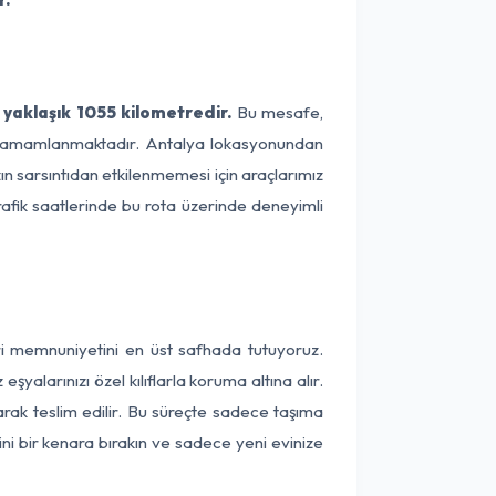
yaklaşık 1055 kilometredir.
Bu mesafe,
ede tamamlanmaktadır. Antalya lokasyonundan
ın sarsıntıdan etkilenmemesi için araçlarımız
rafik saatlerinde bu rota üzerinde deneyimli
ri memnuniyetini en üst safhada tutuyoruz.
alarınızı özel kılıflarla koruma altına alır.
arak teslim edilir. Bu süreçte sadece taşıma
ini bir kenara bırakın ve sadece yeni evinize