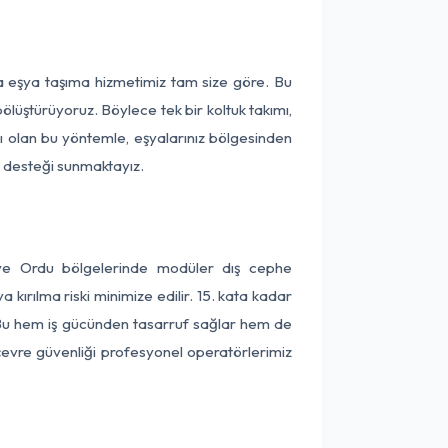
ça eşya taşıma hizmetimiz tam size göre. Bu
ölüştürüyoruz. Böylece tek bir koltuk takımı,
lı olan bu yöntemle, eşyalarınız bölgesinden
ta desteği sunmaktayız.
a ve Ordu bölgelerinde modüler dış cephe
kırılma riski minimize edilir. 15. kata kadar
 Bu hem iş gücünden tasarruf sağlar hem de
 çevre güvenliği profesyonel operatörlerimiz