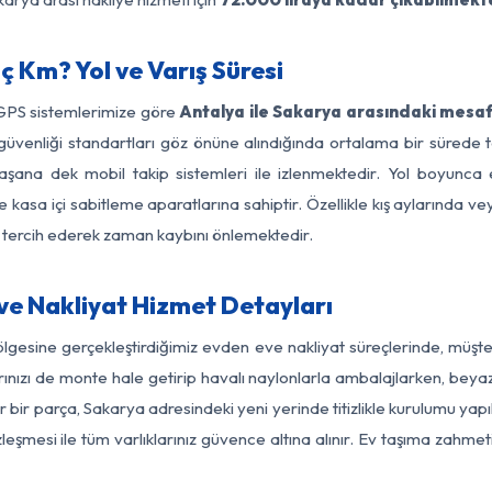
 Km? Yol ve Varış Süresi
 GPS sistemlerimize göre
Antalya ile Sakarya arasındaki mesaf
 yol güvenliği standartları göz önüne alındığında ortalama bir sür
aşana dek mobil takip sistemleri ile izlenmektedir. Yol boyunca e
 kasa içi sabitleme aparatlarına sahiptir. Özellikle kış aylarında v
ı tercih ederek zaman kaybını önlemektedir.
e Nakliyat Hizmet Detayları
ölgesine gerçekleştirdiğimiz evden eve nakliyat süreçlerinde, müşt
ızı de monte hale getirip havalı naylonlarla ambalajlarken, beyaz eşy
bir parça, Sakarya adresindeki yeni yerinde titizlikle kurulumu yapı
zleşmesi ile tüm varlıklarınız güvence altına alınır. Ev taşıma zahmet