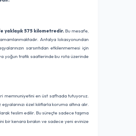
e yaklaşık 575 kilometredir.
Bu mesafe,
ede tamamlanmaktadır. Antalya lokasyonundan
şyalarınızın sarsıntıdan etkilenmemesi için
eya yoğun trafik saatlerinde bu rota üzerinde
eri memnuniyetini en üst safhada tutuyoruz.
alarınızı özel kılıflarla koruma altına alır.
larak teslim edilir. Bu süreçte sadece taşıma
ini bir kenara bırakın ve sadece yeni evinize