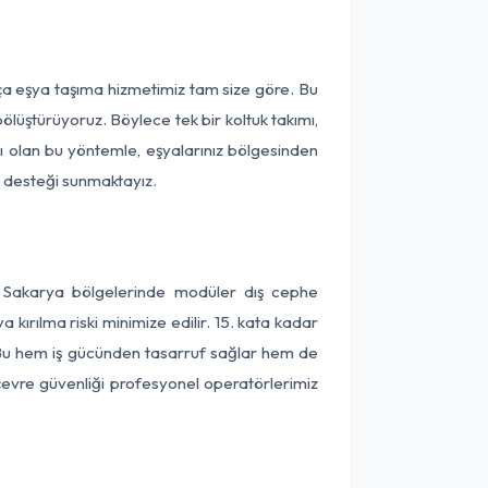
rça eşya taşıma hizmetimiz tam size göre. Bu
ölüştürüyoruz. Böylece tek bir koltuk takımı,
lı olan bu yöntemle, eşyalarınız bölgesinden
ta desteği sunmaktayız.
ve Sakarya bölgelerinde modüler dış cephe
kırılma riski minimize edilir. 15. kata kadar
 Bu hem iş gücünden tasarruf sağlar hem de
 çevre güvenliği profesyonel operatörlerimiz