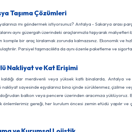
şya Taşıma Çözümleri
şyalarınızı mı göndermek istiyorsunuz? Antalya - Sakarya arası pa
larını aynı güzergah üzerindeki araçlarımızla taşıyarak maliyetleri b
için komple bir araç kiralamak zorunda kalmazsınız. Ekonomik ve hız
 ulaştırılır. Parsiyel taşımacılıkta da aynı özenle paketleme ve sigor
ü Nakliyat ve Kat Erişimi
 kaldığı dar merdivenli veya yüksek katlı binalarda, Antalya 
nakliyat sayesinde eşyalarınız bina içinde sürüklenmez, çizilme veya 
nızı doğrudan balkon veya pencere üzerinden aracımıza yüklüyoruz.
nlik önlemlerimiz gereği, her kurulum öncesi zemin etüdü yapılır ve
ıma ve Kurumsal Lojistik