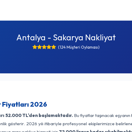
Antalya - Sakarya Nakliyat
(124 Müşteri Oylaması)
 Fiyatları 2026
rı
52.000 TL'den başlamaktadır.
Bu fiyatlar taşınacak eşyanın 
lik gösterir. 2026 yılı itibariyle profesyonel ekiplerimizce belirle
arya arası nakliye hizmeti için
72.000 liraya kadar çıkabilmekte