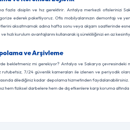
a fazla disiplin ve hız gerektirir. Antalya merkezli ofislerinizi S
egorize ederek paketliyoruz. Ofis mobilyalarınızın demontajı ve yeni
aaliyetlerini aksatmamak adına hafta sonu veya akşam saatlerinde e
 ve hızlı kurulum avantajlarını kullanarak iş sürekliliğinizi en az kesi
polama ve Arşivleme
rde bekletmeniz mi gerekiyor? Antalya ve Sakarya çevresindeki mo
z rutubetsiz, 7/24 güvenlik kameraları ile izlenen ve periyodik olar
sında dilediğiniz kadar depolama hizmetinden faydalanabilirsiniz. 
nız hem fiziksel darbelere hem de dış etkenlere karşı koruma altında 