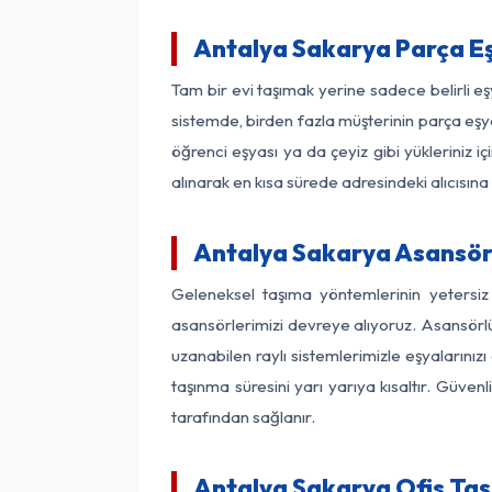
Antalya Sakarya Parça E
Tam bir evi taşımak yerine sadece belirli e
sistemde, birden fazla müşterinin parça eşya
öğrenci eşyası ya da çeyiz gibi yükleriniz 
alınarak en kısa sürede adresindeki alıcısına
Antalya Sakarya Asansörl
Geleneksel taşıma yöntemlerinin yetersiz
asansörlerimizi devreye alıyoruz. Asansörlü 
uzanabilen raylı sistemlerimizle eşyaları
taşınma süresini yarı yarıya kısaltır. Güve
tarafından sağlanır.
Antalya Sakarya Ofis Taş