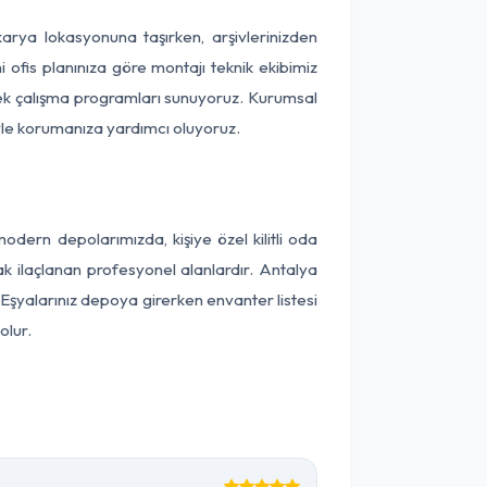
akarya lokasyonuna taşırken, arşivlerinizden
 ofis planınıza göre montajı teknik ekibimiz
snek çalışma programları sunuyoruz. Kurumsal
ntiyle korumanıza yardımcı oluyoruz.
dern depolarımızda, kişiye özel kilitli oda
ak ilaçlanan profesyonel alanlardır. Antalya
Eşyalarınız depoya girerken envanter listesi
olur.