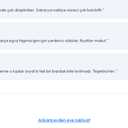
 çok disiplinliler. Sakarya nakliye süreci çok hızlı bitti."
ça eşya taşıma işim için yardımcı oldular, fiyatlar makul."
me o kadar iyiydi ki tek bir bardak bile kırılmadı. Teşekkürler."
Ankara evden eve nakliyat