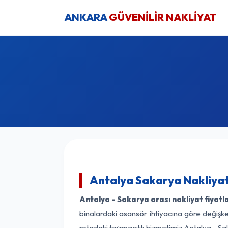
ANKARA
GÜVENİLİR NAKLİYAT
Antalya Sakarya Nakliyat
Antalya - Sakarya arası nakliyat fiyatla
binalardaki asansör ihtiyacına göre değişken
rotadaki taşımacılık hizmetimiz Antalya - Sak