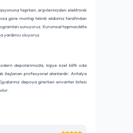
okasyonuna taşırken, arşivlerinizden elektronik
nıza göre montajı teknik ekibimiz tarafından
programları sunuyoruz. Kurumsal taşımacılıkta
ıza yardımcı oluyoruz.
ern depolarımızda, kişiye özel kilitli oda
ak ilaçlanan profesyonel alanlardır. Antalya
şyalarınız depoya girerken envanter listesi
olur.