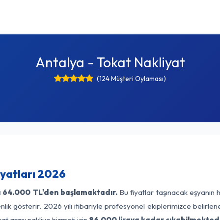
Antalya - Tokat Nakliyat
(124 Müşteri Oylaması)
iyatları 2026
ı
64.000 TL'den başlamaktadır.
Bu fiyatlar taşınacak eşyanın 
lik gösterir. 2026 yılı itibariyle profesyonel ekiplerimizce belirle
at arası nakliye hizmeti için
86.000 liraya kadar çıkabilmektedi