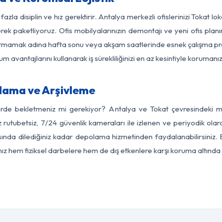
azla disiplin ve hız gerektirir. Antalya merkezli ofislerinizi Tokat l
rek paketliyoruz. Ofis mobilyalarınızın demontajı ve yeni ofis planı
i aksatmamak adına hafta sonu veya akşam saatlerinde esnek çalışma 
lum avantajlarını kullanarak iş sürekliliğinizi en az kesintiyle koruman
lama ve Arşivleme
erde bekletmeniz mi gerekiyor? Antalya ve Tokat çevresindeki mod
z rutubetsiz, 7/24 güvenlik kameraları ile izlenen ve periyodik olar
ında dilediğiniz kadar depolama hizmetinden faydalanabilirsiniz. E
nız hem fiziksel darbelere hem de dış etkenlere karşı koruma altında 