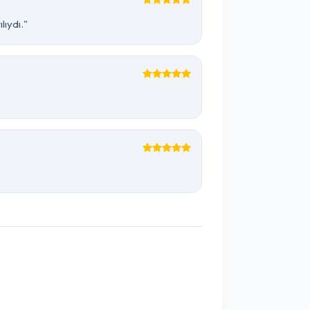
lıydı."