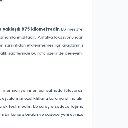
 yaklaşık 875 kilometredir.
Bu mesafe,
ede tamamlanmaktadır. Antalya lokasyonundan
zın sarsıntıdan etkilenmemesi için araçlarımız
rafik saatlerinde bu rota üzerinde deneyimli
eri memnuniyetini en üst safhada tutuyoruz.
alarınızı özel kılıflarla koruma altına alır.
arak teslim edilir. Bu süreçte sadece taşıma
ini bir kenara bırakın ve sadece yeni evinize