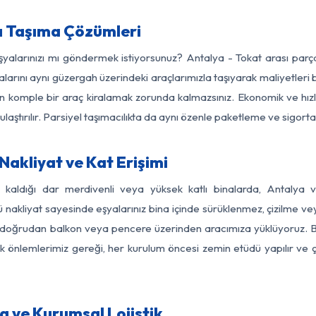
a Taşıma Çözümleri
eşyalarınızı mı göndermek istiyorsunuz? Antalya - Tokat arası par
larını aynı güzergah üzerindeki araçlarımızla taşıyarak maliyetleri b
için komple bir araç kiralamak zorunda kalmazsınız. Ekonomik ve hız
 ulaştırılır. Parsiyel taşımacılıkta da aynı özenle paketleme ve sigor
akliyat ve Kat Erişimi
z kaldığı dar merdivenli veya yüksek katlı binalarda, Antalya
nakliyat sayesinde eşyalarınız bina içinde sürüklenmez, çizilme veya 
nızı doğrudan balkon veya pencere üzerinden aracımıza yüklüyoruz.
nlik önlemlerimiz gereği, her kurulum öncesi zemin etüdü yapılır ve
a ve Kurumsal Lojistik