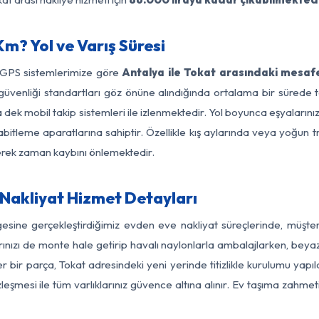
m? Yol ve Varış Süresi
e GPS sistemlerimize göre
Antalya ile Tokat arasındaki mesafe
 yol güvenliği standartları göz önüne alındığında ortalama bir sür
 dek mobil takip sistemleri ile izlenmektedir. Yol boyunca eşyalarını
abitleme aparatlarına sahiptir. Özellikle kış aylarında veya yoğun t
derek zaman kaybını önlemektedir.
Nakliyat Hizmet Detayları
gesine gerçekleştirdiğimiz evden eve nakliyat süreçlerinde, müşt
ızı de monte hale getirip havalı naylonlarla ambalajlarken, beyaz eşy
 bir parça, Tokat adresindeki yeni yerinde titizlikle kurulumu yapıl
zleşmesi ile tüm varlıklarınız güvence altına alınır. Ev taşıma zahmet