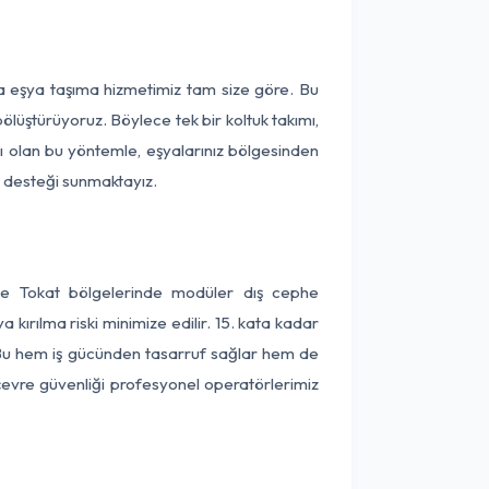
ça eşya taşıma hizmetimiz tam size göre. Bu
ölüştürüyoruz. Böylece tek bir koltuk takımı,
lı olan bu yöntemle, eşyalarınız bölgesinden
ta desteği sunmaktayız.
 ve Tokat bölgelerinde modüler dış cephe
kırılma riski minimize edilir. 15. kata kadar
 Bu hem iş gücünden tasarruf sağlar hem de
 çevre güvenliği profesyonel operatörlerimiz