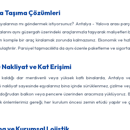
ya Taşıma Çözümleri
eşyalarınızı mı göndermek istiyorsunuz? Antalya - Yalova arası par
larını aynı güzergah üzerindeki araçlarımızla taşıyarak maliyetleri b
için komple bir araç kiralamak zorunda kalmazsınız. Ekonomik ve hız
 ulaştırılır. Parsiyel taşımacılıkta da aynı özenle paketleme ve sigor
Nakliyat ve Kat Erişimi
z kaldığı dar merdivenli veya yüksek katlı binalarda, Antalya 
nakliyat sayesinde eşyalarınız bina içinde sürüklenmez, çizilme veya 
nızı doğrudan balkon veya pencere üzerinden aracımıza yüklüyoruz.
nlik önlemlerimiz gereği, her kurulum öncesi zemin etüdü yapılır ve
a ve Kurumsal Lojistik