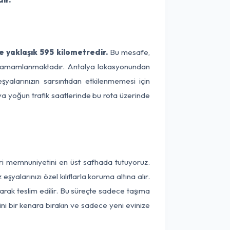
e yaklaşık 595 kilometredir.
Bu mesafe,
ede tamamlanmaktadır. Antalya lokasyonundan
şyalarınızın sarsıntıdan etkilenmemesi için
eya yoğun trafik saatlerinde bu rota üzerinde
eri memnuniyetini en üst safhada tutuyoruz.
alarınızı özel kılıflarla koruma altına alır.
larak teslim edilir. Bu süreçte sadece taşıma
ini bir kenara bırakın ve sadece yeni evinize