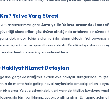
Km? Yol ve Varış Süresi
 GPS sistemlerimize göre
Antalya ile Yalova arasındaki mesaf
 yol güvenliği standartları göz önüne alındığında ortalama bir sür
şana dek mobil takip sistemleri ile izlenmektedir. Yol boyunca e
 kasa içi sabitleme aparatlarına sahiptir. Özellikle kış aylarında v
ı tercih ederek zaman kaybını önlemektedir.
 Nakliyat Hizmet Detayları
lgesine gerçekleştirdiğimiz evden eve nakliyat süreçlerinde, müşt
ızı de monte hale getirip havalı naylonlarla ambalajlarken, beyaz eşy
bir parça, Yalova adresindeki yeni yerinde titizlikle kurulumu yapı
zleşmesi ile tüm varlıklarınız güvence altına alınır. Ev taşıma zahmet