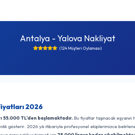
Antalya - Yalova Nakliyat
(124 Müşteri Oylaması)
Fiyatları 2026
ı
55.000 TL'den başlamaktadır.
Bu fiyatlar taşınacak eşyanın 
lik gösterir. 2026 yılı itibariyle profesyonel ekiplerimizce belirle
ova arası nakliye hizmeti için
75.000 liraya kadar çıkabilmekted