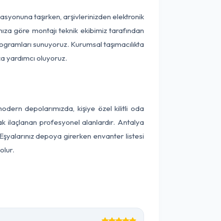
okasyonuna taşırken, arşivlerinizden elektronik
nıza göre montajı teknik ekibimiz tarafından
programları sunuyoruz. Kurumsal taşımacılıkta
ıza yardımcı oluyoruz.
ern depolarımızda, kişiye özel kilitli oda
ak ilaçlanan profesyonel alanlardır. Antalya
Eşyalarınız depoya girerken envanter listesi
olur.