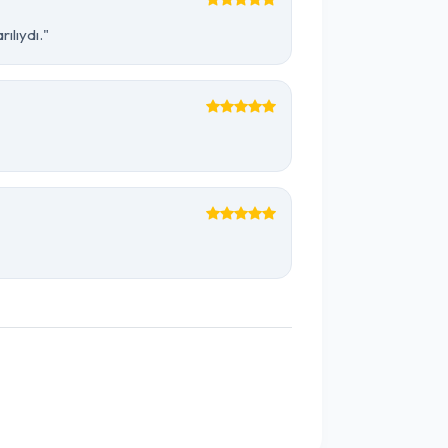
ılıydı."