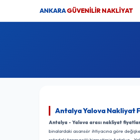
ANKARA
GÜVENİLİR NAKLİYAT
Antalya Yalova Nakliyat 
Antalya - Yalova arası nakliyat fiyatlar
binalardaki asansör ihtiyacına göre değişken
rotadaki taşımacılık hizmetimiz Antalya - Yal