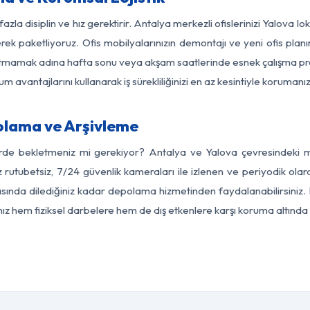
azla disiplin ve hız gerektirir. Antalya merkezli ofislerinizi Yalova l
rek paketliyoruz. Ofis mobilyalarınızın demontajı ve yeni ofis planı
i aksatmamak adına hafta sonu veya akşam saatlerinde esnek çalışma 
lum avantajlarını kullanarak iş sürekliliğinizi en az kesintiyle koruman
olama ve Arşivleme
erde bekletmeniz mi gerekiyor? Antalya ve Yalova çevresindeki mod
z rutubetsiz, 7/24 güvenlik kameraları ile izlenen ve periyodik olar
ında dilediğiniz kadar depolama hizmetinden faydalanabilirsiniz. 
nız hem fiziksel darbelere hem de dış etkenlere karşı koruma altında 