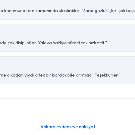
a konumuna tam zamanında ulaştırdılar. Marangozluk işleri çok başar
çok disiplinliler. Yalova nakliye süreci çok hızlı bitti."
e o kadar iyiydi ki tek bir bardak bile kırılmadı. Teşekkürler."
Ankara evden eve nakliyat