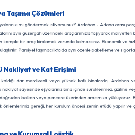
ya Taşıma Çözümleri
eşyalarınızı mı göndermek istiyorsunuz? Ardahan - Adana arası par
larını aynı güzergah üzerindeki araçlarımızla taşıyarak maliyetleri b
için komple bir araç kiralamak zorunda kalmazsınız. Ekonomik ve hız
 ulaştırılır. Parsiyel taşımacılıkta da aynı özenle paketleme ve sigor
Nakliyat ve Kat Erişimi
z kaldığı dar merdivenli veya yüksek katlı binalarda, Ardahan
nakliyat sayesinde eşyalarınız bina içinde sürüklenmez, çizilme veya 
nızı doğrudan balkon veya pencere üzerinden aracımıza yüklüyoruz.
nlik önlemlerimiz gereği, her kurulum öncesi zemin etüdü yapılır ve
a ve Kurumsal Lojistik