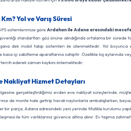
Km? Yol ve Varış Süresi
 GPS sistemlerimize göre
Ardahan ile Adana arasındaki mesafe 
 yol güvenliği standartları göz önüne alındığında ortalama bir sür
şana dek mobil takip sistemleri ile izlenmektedir. Yol boyunca eş
 kasa içi sabitleme aparatlarına sahiptir. Özellikle kış aylarında v
ı tercih ederek zaman kaybını önlemektedir.
 Nakliyat Hizmet Detayları
gesine gerçekleştirdiğimiz evden eve nakliyat süreçlerinde, müşt
ızı de monte hale getirip havalı naylonlarla ambalajlarken, beyaz eşy
 bir parça, Adana adresindeki yeni yerinde titizlikle kurulumu yapıl
zleşmesi ile tüm varlıklarınız güvence altına alınır. Ev taşıma zahmet