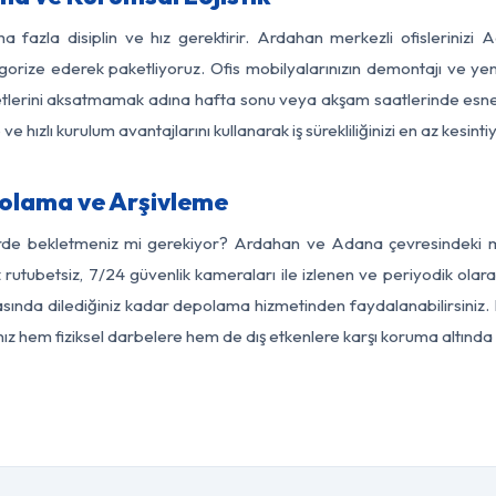
a fazla disiplin ve hız gerektirir. Ardahan merkezli ofislerinizi
egorize ederek paketliyoruz. Ofis mobilyalarınızın demontajı ve yeni
aaliyetlerini aksatmamak adına hafta sonu veya akşam saatlerinde e
 ve hızlı kurulum avantajlarını kullanarak iş sürekliliğinizi en az kesi
olama ve Arşivleme
erde bekletmeniz mi gerekiyor? Ardahan ve Adana çevresindeki mod
z rutubetsiz, 7/24 güvenlik kameraları ile izlenen ve periyodik olar
ında dilediğiniz kadar depolama hizmetinden faydalanabilirsiniz. E
nız hem fiziksel darbelere hem de dış etkenlere karşı koruma altında 