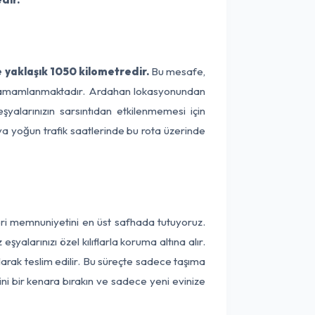
yaklaşık 1050 kilometredir.
Bu mesafe,
ede tamamlanmaktadır. Ardahan lokasyonundan
yalarınızın sarsıntıdan etkilenmemesi için
eya yoğun trafik saatlerinde bu rota üzerinde
eri memnuniyetini en üst safhada tutuyoruz.
alarınızı özel kılıflarla koruma altına alır.
arak teslim edilir. Bu süreçte sadece taşıma
ini bir kenara bırakın ve sadece yeni evinize