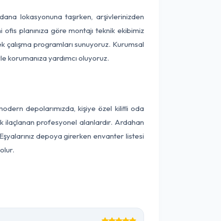
 Adana lokasyonuna taşırken, arşivlerinizden
 ofis planınıza göre montajı teknik ekibimiz
snek çalışma programları sunuyoruz. Kurumsal
ntiyle korumanıza yardımcı oluyoruz.
ern depolarımızda, kişiye özel kilitli oda
ak ilaçlanan profesyonel alanlardır. Ardahan
şyalarınız depoya girerken envanter listesi
olur.