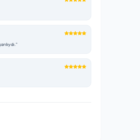
rılıydı."