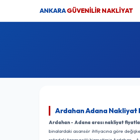
ANKARA
GÜVENİLİR NAKLİYAT
Ardahan Adana Nakliyat 
Ardahan - Adana arası nakliyat fiyatla
binalardaki asansör ihtiyacına göre değişken
rotadaki taşımacılık hizmetimiz Ardahan - Ad