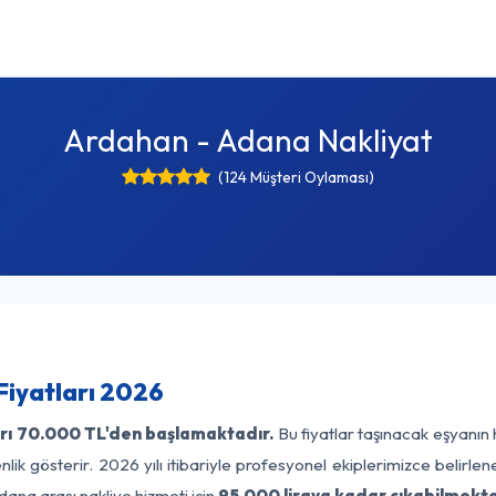
Ardahan - Adana Nakliyat
(124 Müşteri Oylaması)
Fiyatları 2026
rı
70.000 TL'den başlamaktadır.
Bu fiyatlar taşınacak eşyanın 
lik gösterir. 2026 yılı itibariyle profesyonel ekiplerimizce belirle
ana arası nakliye hizmeti için
95.000 liraya kadar çıkabilmekte