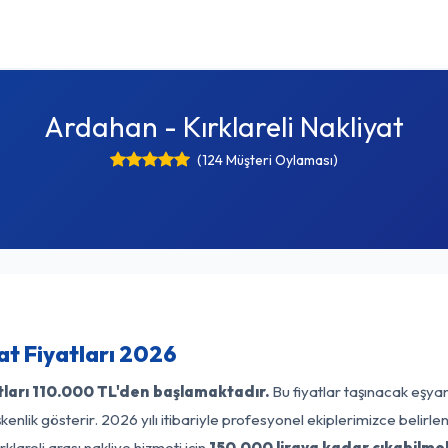
Ardahan - Kırklareli Nakliyat
(124 Müşteri Oylaması)
at Fiyatları 2026
tları
110.000 TL'den başlamaktadır.
Bu fiyatlar taşınacak eşyan
enlik gösterir. 2026 yılı itibariyle profesyonel ekiplerimizce belirl
lareli arası nakliye hizmeti için
150.000 liraya kadar çıkabilme