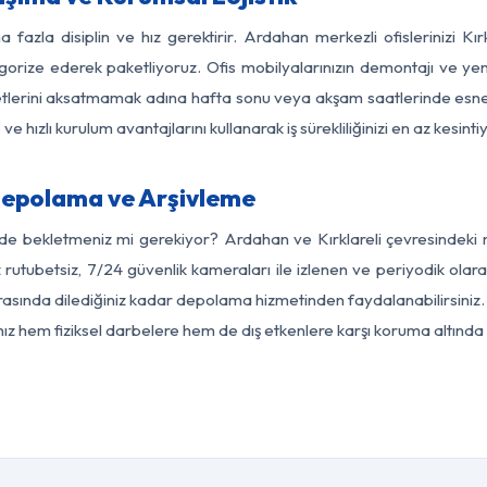
 fazla disiplin ve hız gerektirir. Ardahan merkezli ofislerinizi Kır
egorize ederek paketliyoruz. Ofis mobilyalarınızın demontajı ve yeni
aaliyetlerini aksatmamak adına hafta sonu veya akşam saatlerinde e
 ve hızlı kurulum avantajlarını kullanarak iş sürekliliğinizi en az kesi
Depolama ve Arşivleme
de bekletmeniz mi gerekiyor? Ardahan ve Kırklareli çevresindeki m
z rutubetsiz, 7/24 güvenlik kameraları ile izlenen ve periyodik olar
rasında dilediğiniz kadar depolama hizmetinden faydalanabilirsiniz.
nız hem fiziksel darbelere hem de dış etkenlere karşı koruma altında 