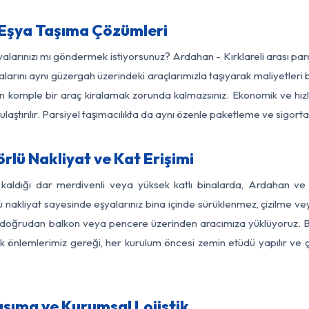
 Eşya Taşıma Çözümleri
şyalarınızı mı göndermek istiyorsunuz? Ardahan - Kırklareli arası pa
larını aynı güzergah üzerindeki araçlarımızla taşıyarak maliyetleri b
için komple bir araç kiralamak zorunda kalmazsınız. Ekonomik ve hız
 ulaştırılır. Parsiyel taşımacılıkta da aynı özenle paketleme ve sigor
rlü Nakliyat ve Kat Erişimi
kaldığı dar merdivenli veya yüksek katlı binalarda, Ardahan ve
nakliyat sayesinde eşyalarınız bina içinde sürüklenmez, çizilme veya 
nızı doğrudan balkon veya pencere üzerinden aracımıza yüklüyoruz.
nlik önlemlerimiz gereği, her kurulum öncesi zemin etüdü yapılır ve
aşıma ve Kurumsal Lojistik