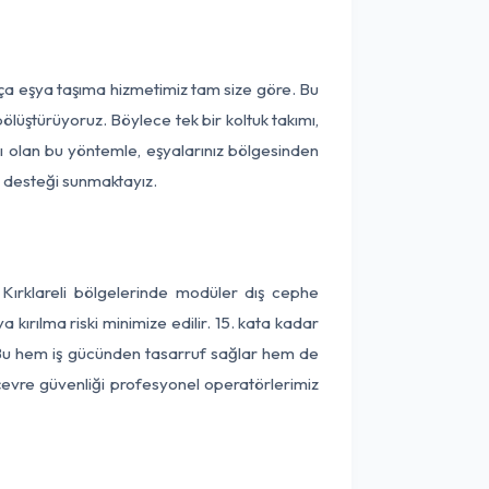
rça eşya taşıma hizmetimiz tam size göre. Bu
ölüştürüyoruz. Böylece tek bir koltuk takımı,
lı olan bu yöntemle, eşyalarınız bölgesinden
ta desteği sunmaktayız.
 Kırklareli bölgelerinde modüler dış cephe
kırılma riski minimize edilir. 15. kata kadar
 Bu hem iş gücünden tasarruf sağlar hem de
 çevre güvenliği profesyonel operatörlerimiz