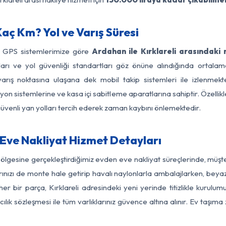
Kaç Km? Yol ve Varış Süresi
e GPS sistemlerimize göre
Ardahan ile Kırklareli arasındaki
ırları ve yol güvenliği standartları göz önüne alındığında ort
varış noktasına ulaşana dek mobil takip sistemleri ile izlenmekte
yon sistemlerine ve kasa içi sabitleme aparatlarına sahiptir. Özellikl
üvenli yan yolları tercih ederek zaman kaybını önlemektedir.
 Eve Nakliyat Hizmet Detayları
 bölgesine gerçekleştirdiğimiz evden eve nakliyat süreçlerinde, müş
ızı de monte hale getirip havalı naylonlarla ambalajlarken, beyaz eşy
 bir parça, Kırklareli adresindeki yeni yerinde titizlikle kurulum
ılık sözleşmesi ile tüm varlıklarınız güvence altına alınır. Ev taşım