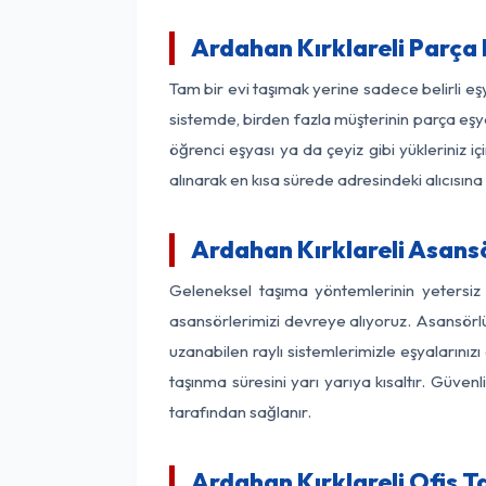
Ardahan Kırklareli Parça
Tam bir evi taşımak yerine sadece belirli e
sistemde, birden fazla müşterinin parça eşya
öğrenci eşyası ya da çeyiz gibi yükleriniz 
alınarak en kısa sürede adresindeki alıcısına
Ardahan Kırklareli Asansö
Geleneksel taşıma yöntemlerinin yetersiz 
asansörlerimizi devreye alıyoruz. Asansörlü 
uzanabilen raylı sistemlerimizle eşyaları
taşınma süresini yarı yarıya kısaltır. Güve
tarafından sağlanır.
Ardahan Kırklareli Ofis T