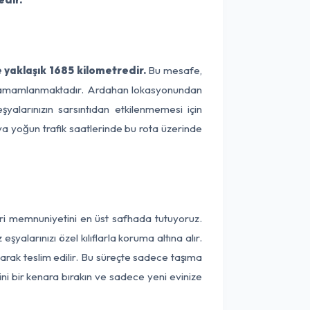
yaklaşık 1685 kilometredir.
Bu mesafe,
ede tamamlanmaktadır. Ardahan lokasyonundan
yalarınızın sarsıntıdan etkilenmemesi için
eya yoğun trafik saatlerinde bu rota üzerinde
eri memnuniyetini en üst safhada tutuyoruz.
alarınızı özel kılıflarla koruma altına alır.
arak teslim edilir. Bu süreçte sadece taşıma
ini bir kenara bırakın ve sadece yeni evinize