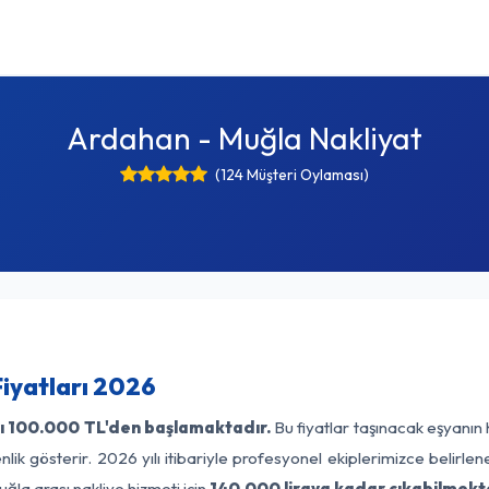
Ardahan - Muğla Nakliyat
(124 Müşteri Oylaması)
iyatları 2026
ı
100.000 TL'den başlamaktadır.
Bu fiyatlar taşınacak eşyanın 
lik gösterir. 2026 yılı itibariyle profesyonel ekiplerimizce belirle
ğla arası nakliye hizmeti için
140.000 liraya kadar çıkabilmekt