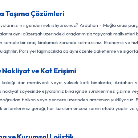
a Taşıma Çözümleri
eşyalarınızı mı göndermek istiyorsunuz? Ardahan - Muğla arası par
larını aynı güzergah üzerindeki araçlarımızla taşıyarak maliyetleri b
için komple bir araç kiralamak zorunda kalmazsınız. Ekonomik ve hız
 ulaştırılır. Parsiyel taşımacılıkta da aynı özenle paketleme ve sigor
Nakliyat ve Kat Erişimi
z kaldığı dar merdivenli veya yüksek katlı binalarda, Ardahan
nakliyat sayesinde eşyalarınız bina içinde sürüklenmez, çizilme veya 
nızı doğrudan balkon veya pencere üzerinden aracımıza yüklüyoruz.
nlik önlemlerimiz gereği, her kurulum öncesi zemin etüdü yapılır ve
a ve Kurumsal Lojistik