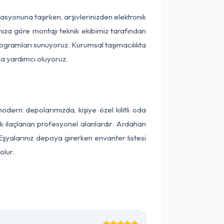
okasyonuna taşırken, arşivlerinizden elektronik
nıza göre montajı teknik ekibimiz tarafından
programları sunuyoruz. Kurumsal taşımacılıkta
ıza yardımcı oluyoruz.
ern depolarımızda, kişiye özel kilitli oda
ak ilaçlanan profesyonel alanlardır. Ardahan
şyalarınız depoya girerken envanter listesi
olur.