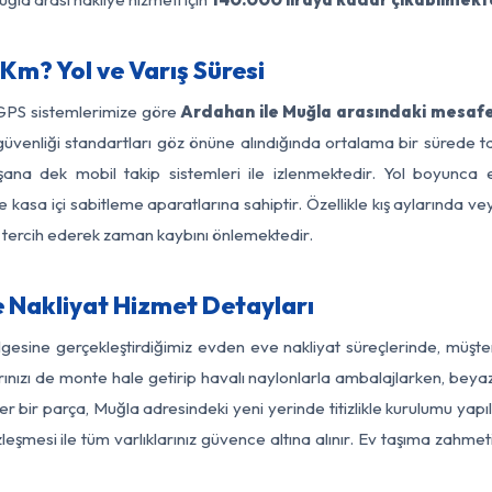
Km? Yol ve Varış Süresi
 GPS sistemlerimize göre
Ardahan ile Muğla arasındaki mesafe 
 yol güvenliği standartları göz önüne alındığında ortalama bir sür
şana dek mobil takip sistemleri ile izlenmektedir. Yol boyunca eş
 kasa içi sabitleme aparatlarına sahiptir. Özellikle kış aylarında v
ı tercih ederek zaman kaybını önlemektedir.
 Nakliyat Hizmet Detayları
gesine gerçekleştirdiğimiz evden eve nakliyat süreçlerinde, müşt
ızı de monte hale getirip havalı naylonlarla ambalajlarken, beyaz eşy
 bir parça, Muğla adresindeki yeni yerinde titizlikle kurulumu yapıl
zleşmesi ile tüm varlıklarınız güvence altına alınır. Ev taşıma zahmet