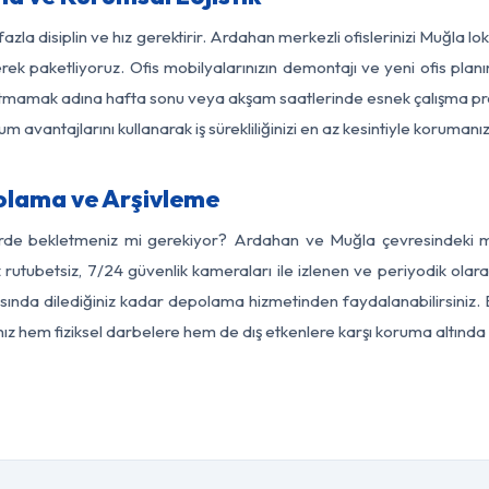
azla disiplin ve hız gerektirir. Ardahan merkezli ofislerinizi Muğla l
rek paketliyoruz. Ofis mobilyalarınızın demontajı ve yeni ofis planı
i aksatmamak adına hafta sonu veya akşam saatlerinde esnek çalışma 
lum avantajlarını kullanarak iş sürekliliğinizi en az kesintiyle koruman
lama ve Arşivleme
erde bekletmeniz mi gerekiyor? Ardahan ve Muğla çevresindeki mod
z rutubetsiz, 7/24 güvenlik kameraları ile izlenen ve periyodik olar
ında dilediğiniz kadar depolama hizmetinden faydalanabilirsiniz. E
nız hem fiziksel darbelere hem de dış etkenlere karşı koruma altında 