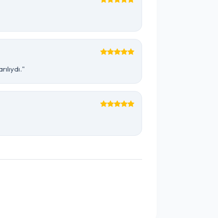
ılıydı."