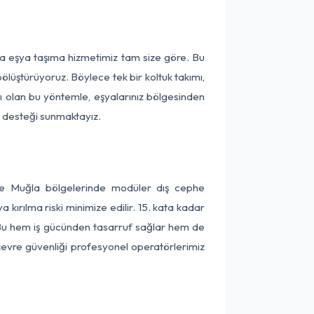
ça eşya taşıma hizmetimiz tam size göre. Bu
ölüştürüyoruz. Böylece tek bir koltuk takımı,
lı olan bu yöntemle, eşyalarınız bölgesinden
ta desteği sunmaktayız.
 ve Muğla bölgelerinde modüler dış cephe
kırılma riski minimize edilir. 15. kata kadar
 Bu hem iş gücünden tasarruf sağlar hem de
 çevre güvenliği profesyonel operatörlerimiz