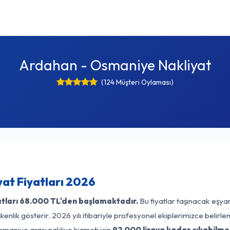
Ardahan - Osmaniye Nakliyat
(124 Müşteri Oylaması)
at Fiyatları 2026
tları
68.000 TL'den başlamaktadır.
Bu fiyatlar taşınacak eşya
enlik gösterir. 2026 yılı itibariyle profesyonel ekiplerimizce belirl
maniye arası nakliye hizmeti için
92.000 liraya kadar çıkabilme