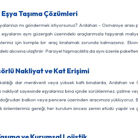
 Eşya Taşıma Çözümleri
eşyalarınızı mı göndermek istiyorsunuz? Ardahan - Osmaniye arası 
eşyalarını aynı güzergah üzerindeki araçlarımızla taşıyarak maliye
kleriniz için komple bir araç kiralamak zorunda kalmazsınız. Ekon
ki alıcısına ulaştırılır. Parsiyel taşımacılıkta da aynı özenle paket
lü Nakliyat ve Kat Erişimi
 kaldığı dar merdivenli veya yüksek katlı binalarda, Ardahan v
nakliyat sayesinde eşyalarınız bina içinde sürüklenmez, çizilme veya 
nızı doğrudan balkon veya pencere üzerinden aracımıza yüklüyoruz.
nlik önlemlerimiz gereği, her kurulum öncesi zemin etüdü yapılır ve
şıma ve Kurumsal Lojistik