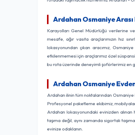
Ardahan Osmaniye Arası K
Karayolları Genel Müdürlüğü verilerine v
mesafe, ağır vasıta araçlarımızın hız sın
lokasyonundan çıkan aracımız, Osmaniye va
etkilenmemesi için araçlarımız özel süspansi
bu rota üzerinde deneyimli şoförlerimiz en g
Ardahan Osmaniye Evden 
Ardahan ilinin tüm noktalarından Osmaniye b
Profesyonel paketleme ekibimiz, mobilyaların
Ardahan lokasyonundaki evinizden alınan he
taşıma değil, aynı zamanda sigortalı taşımac
evinize odaklanın.