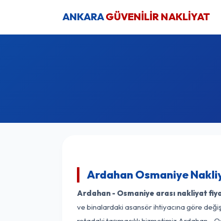
ANKARA
GÜVENİLİR NAKLİYAT
Ardahan Osmaniye Nakliy
Ardahan - Osmaniye arası nakliyat fiya
ve binalardaki asansör ihtiyacına göre değişk
rotadaki taşımacılık hizmetimiz Ardahan - Os