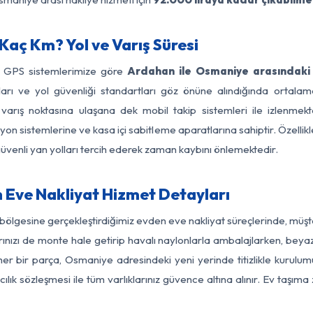
aç Km? Yol ve Varış Süresi
e GPS sistemlerimize göre
Ardahan ile Osmaniye arasındaki 
ırları ve yol güvenliği standartları göz önüne alındığında ort
rış noktasına ulaşana dek mobil takip sistemleri ile izlenmekte
yon sistemlerine ve kasa içi sabitleme aparatlarına sahiptir. Özellikl
üvenli yan yolları tercih ederek zaman kaybını önlemektedir.
Eve Nakliyat Hizmet Detayları
ölgesine gerçekleştirdiğimiz evden eve nakliyat süreçlerinde, müş
ızı de monte hale getirip havalı naylonlarla ambalajlarken, beyaz eşy
r bir parça, Osmaniye adresindeki yeni yerinde titizlikle kurulumu
ılık sözleşmesi ile tüm varlıklarınız güvence altına alınır. Ev taşım