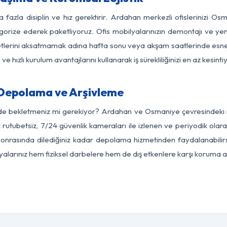
a fazla disiplin ve hız gerektirir. Ardahan merkezli ofislerinizi Os
egorize ederek paketliyoruz. Ofis mobilyalarınızın demontajı ve yeni
aaliyetlerini aksatmamak adına hafta sonu veya akşam saatlerinde e
 ve hızlı kurulum avantajlarını kullanarak iş sürekliliğinizi en az kesi
Depolama ve Arşivleme
rde bekletmeniz mi gerekiyor? Ardahan ve Osmaniye çevresindeki mo
z rutubetsiz, 7/24 güvenlik kameraları ile izlenen ve periyodik olar
nrasında dilediğiniz kadar depolama hizmetinden faydalanabilirs
eşyalarınız hem fiziksel darbelere hem de dış etkenlere karşı koruma al