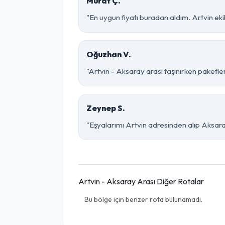
Murat Ç.
"En uygun fiyatı buradan aldım. Artvin ek
Oğuzhan V.
"Artvin - Aksaray arası taşınırken paketlem
Zeynep S.
"Eşyalarımı Artvin adresinden alıp Aksara
Artvin - Aksaray Arası Diğer Rotalar
Bu bölge için benzer rota bulunamadı.