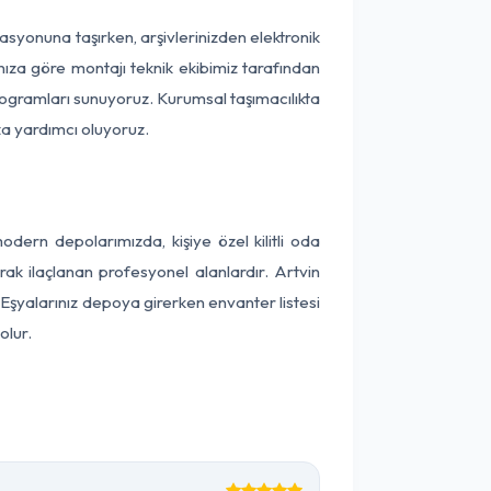
okasyonuna taşırken, arşivlerinizden elektronik
nıza göre montajı teknik ekibimiz tarafından
programları sunuyoruz. Kurumsal taşımacılıkta
ıza yardımcı oluyoruz.
ern depolarımızda, kişiye özel kilitli oda
rak ilaçlanan profesyonel alanlardır. Artvin
Eşyalarınız depoya girerken envanter listesi
olur.