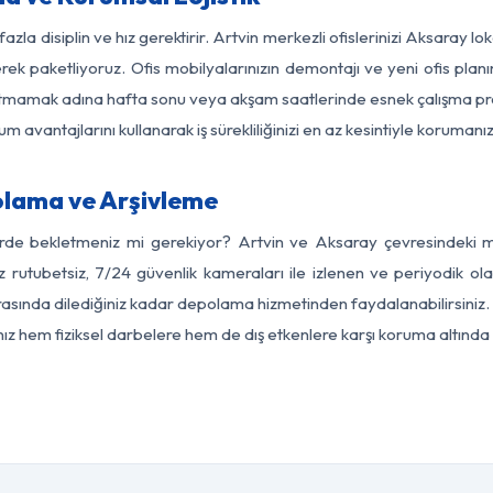
azla disiplin ve hız gerektirir. Artvin merkezli ofislerinizi Aksaray l
rek paketliyoruz. Ofis mobilyalarınızın demontajı ve yeni ofis planı
i aksatmamak adına hafta sonu veya akşam saatlerinde esnek çalışma 
lum avantajlarını kullanarak iş sürekliliğinizi en az kesintiyle koruman
olama ve Arşivleme
erde bekletmeniz mi gerekiyor? Artvin ve Aksaray çevresindeki mod
z rutubetsiz, 7/24 güvenlik kameraları ile izlenen ve periyodik ola
sında dilediğiniz kadar depolama hizmetinden faydalanabilirsiniz. 
nız hem fiziksel darbelere hem de dış etkenlere karşı koruma altında 