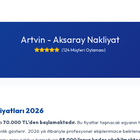
Artvin - Aksaray Nakliyat
(124 Müşteri Oylaması)
iyatları 2026
ı
70.000 TL'den başlamaktadır.
Bu fiyatlar taşınacak eşyanın 
lik gösterir. 2026 yılı itibariyle profesyonel ekiplerimizce belirle
ray arası nakliye hizmeti için
95.000 liraya kadar çıkabilmekted