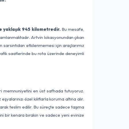
 yaklaşık 945 kilometredir.
Bu mesafe,
 tamamlanmaktadır. Artvin lokasyonundan çıkan
ın sarsıntıdan etkilenmemesi için araçlarımız
rafik saatlerinde bu rota üzerinde deneyimli
eri memnuniyetini en üst safhada tutuyoruz.
alarınızı özel kılıflarla koruma altına alır.
larak teslim edilir. Bu süreçte sadece taşıma
ini bir kenara bırakın ve sadece yeni evinize