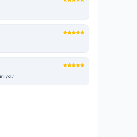
ılıydı."