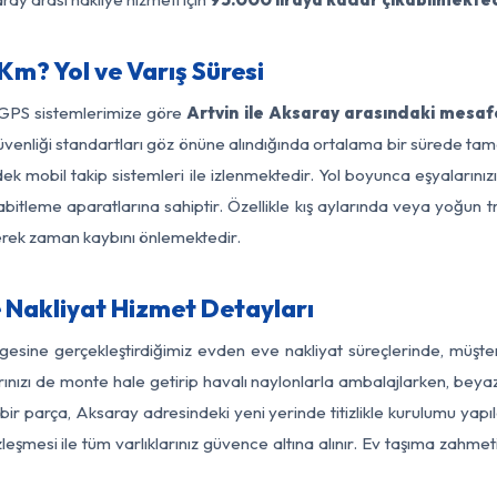
Km? Yol ve Varış Süresi
 GPS sistemlerimize göre
Artvin ile Aksaray arasındaki mesafe
ol güvenliği standartları göz önüne alındığında ortalama bir sürede
k mobil takip sistemleri ile izlenmektedir. Yol boyunca eşyalarınız
abitleme aparatlarına sahiptir. Özellikle kış aylarında veya yoğun t
derek zaman kaybını önlemektedir.
 Nakliyat Hizmet Detayları
lgesine gerçekleştirdiğimiz evden eve nakliyat süreçlerinde, müşt
ızı de monte hale getirip havalı naylonlarla ambalajlarken, beyaz eşy
ir parça, Aksaray adresindeki yeni yerinde titizlikle kurulumu yapı
zleşmesi ile tüm varlıklarınız güvence altına alınır. Ev taşıma zahmet