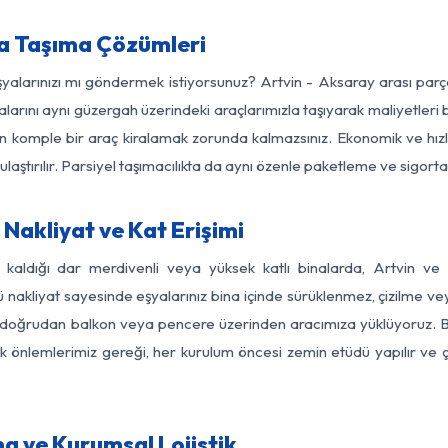
ya Taşıma Çözümleri
eşyalarınızı mı göndermek istiyorsunuz? Artvin - Aksaray arası par
larını aynı güzergah üzerindeki araçlarımızla taşıyarak maliyetleri b
için komple bir araç kiralamak zorunda kalmazsınız. Ekonomik ve hız
 ulaştırılır. Parsiyel taşımacılıkta da aynı özenle paketleme ve sigor
Nakliyat ve Kat Erişimi
z kaldığı dar merdivenli veya yüksek katlı binalarda, Artvin v
nakliyat sayesinde eşyalarınız bina içinde sürüklenmez, çizilme veya 
nızı doğrudan balkon veya pencere üzerinden aracımıza yüklüyoruz.
nlik önlemlerimiz gereği, her kurulum öncesi zemin etüdü yapılır ve
a ve Kurumsal Lojistik