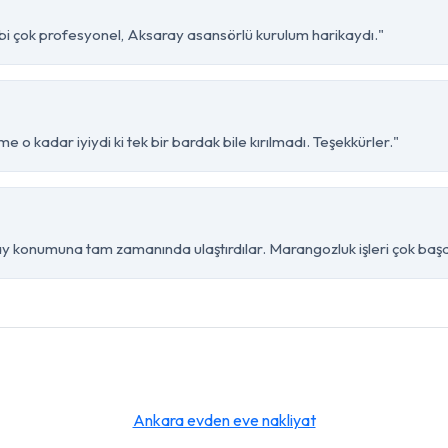
ibi çok profesyonel, Aksaray asansörlü kurulum harikaydı."
e o kadar iyiydi ki tek bir bardak bile kırılmadı. Teşekkürler."
y konumuna tam zamanında ulaştırdılar. Marangozluk işleri çok başar
Ankara evden eve nakliyat