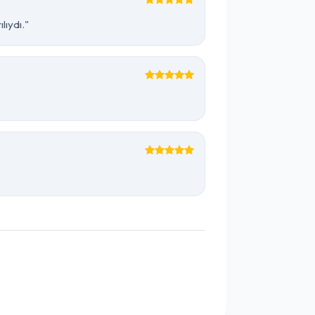
lıydı."