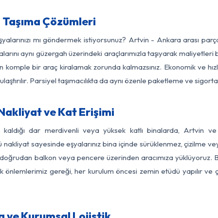
a Taşıma Çözümleri
eşyalarınızı mı göndermek istiyorsunuz? Artvin - Ankara arası par
larını aynı güzergah üzerindeki araçlarımızla taşıyarak maliyetleri b
için komple bir araç kiralamak zorunda kalmazsınız. Ekonomik ve hız
 ulaştırılır. Parsiyel taşımacılıkta da aynı özenle paketleme ve sigor
akliyat ve Kat Erişimi
z kaldığı dar merdivenli veya yüksek katlı binalarda, Artvin 
nakliyat sayesinde eşyalarınız bina içinde sürüklenmez, çizilme veya 
nızı doğrudan balkon veya pencere üzerinden aracımıza yüklüyoruz.
nlik önlemlerimiz gereği, her kurulum öncesi zemin etüdü yapılır ve
 ve Kurumsal Lojistik