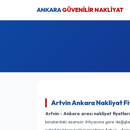
ANKARA
GÜVENİLİR NAKLİYAT
Artvin Ankara Nakliyat F
Artvin - Ankara arası nakliyat fiyatlar
binalardaki asansör ihtiyacına göre değişken
rotadaki taşımacılık hizmetimiz Artvin - Anka