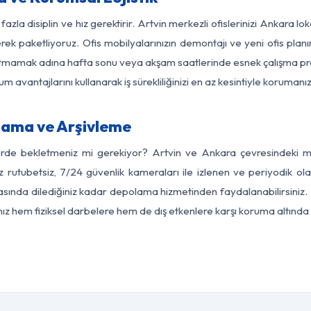
azla disiplin ve hız gerektirir. Artvin merkezli ofislerinizi Ankara l
rek paketliyoruz. Ofis mobilyalarınızın demontajı ve yeni ofis planı
i aksatmamak adına hafta sonu veya akşam saatlerinde esnek çalışma 
lum avantajlarını kullanarak iş sürekliliğinizi en az kesintiyle koruman
lama ve Arşivleme
erde bekletmeniz mi gerekiyor? Artvin ve Ankara çevresindeki mod
z rutubetsiz, 7/24 güvenlik kameraları ile izlenen ve periyodik ola
ında dilediğiniz kadar depolama hizmetinden faydalanabilirsiniz. 
nız hem fiziksel darbelere hem de dış etkenlere karşı koruma altında 