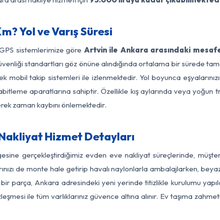
m? Yol ve Varış Süresi
 GPS sistemlerimize göre
Artvin ile Ankara arasındaki mesafe
ol güvenliği standartları göz önüne alındığında ortalama bir sürede
k mobil takip sistemleri ile izlenmektedir. Yol boyunca eşyalarınızı
abitleme aparatlarına sahiptir. Özellikle kış aylarında veya yoğun t
derek zaman kaybını önlemektedir.
Nakliyat Hizmet Detayları
gesine gerçekleştirdiğimiz evden eve nakliyat süreçlerinde, müşt
ızı de monte hale getirip havalı naylonlarla ambalajlarken, beyaz eşy
bir parça, Ankara adresindeki yeni yerinde titizlikle kurulumu yapıl
zleşmesi ile tüm varlıklarınız güvence altına alınır. Ev taşıma zahmet