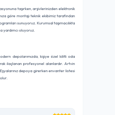
okasyonuna taşırken, arşivlerinizden elektronik
nıza göre montajı teknik ekibimiz tarafından
programları sunuyoruz. Kurumsal taşımacılıkta
ıza yardımcı oluyoruz.
ern depolarımızda, kişiye özel kilitli oda
rak ilaçlanan profesyonel alanlardır. Artvin
Eşyalarınız depoya girerken envanter listesi
olur.