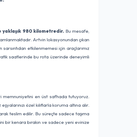
 yaklaşık 980 kilometredir.
Bu mesafe,
 tamamlanmaktadır. Artvin lokasyonundan çıkan
n sarsıntıdan etkilenmemesi için araçlarımız
rafik saatlerinde bu rota üzerinde deneyimli
eri memnuniyetini en üst safhada tutuyoruz.
alarınızı özel kılıflarla koruma altına alır.
arak teslim edilir. Bu süreçte sadece taşıma
ini bir kenara bırakın ve sadece yeni evinize