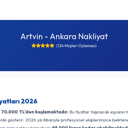
Artvin - Ankara Nakliyat
(124 Müşteri Oylaması)
iyatları 2026
ı
70.000 TL'den başlamaktadır.
Bu fiyatlar taşınacak eşyanın 
lik gösterir. 2026 yılı itibariyle profesyonel ekiplerimizce belirle
ra arası nakliye hizmeti için
95.000 liraya kadar çıkabilmektedi