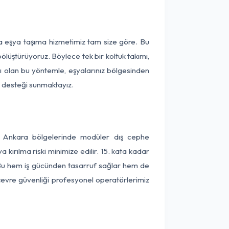
ça eşya taşıma hizmetimiz tam size göre. Bu
ölüştürüyoruz. Böylece tek bir koltuk takımı,
lı olan bu yöntemle, eşyalarınız bölgesinden
ta desteği sunmaktayız.
ve Ankara bölgelerinde modüler dış cephe
kırılma riski minimize edilir. 15. kata kadar
 Bu hem iş gücünden tasarruf sağlar hem de
 çevre güvenliği profesyonel operatörlerimiz