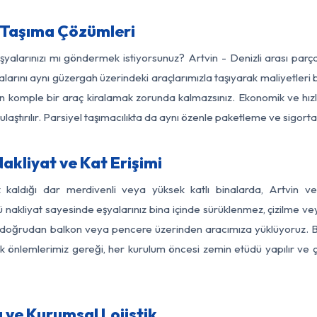
a Taşıma Çözümleri
eşyalarınızı mı göndermek istiyorsunuz? Artvin - Denizli arası par
larını aynı güzergah üzerindeki araçlarımızla taşıyarak maliyetleri b
için komple bir araç kiralamak zorunda kalmazsınız. Ekonomik ve hız
 ulaştırılır. Parsiyel taşımacılıkta da aynı özenle paketleme ve sigor
akliyat ve Kat Erişimi
z kaldığı dar merdivenli veya yüksek katlı binalarda, Artvin v
nakliyat sayesinde eşyalarınız bina içinde sürüklenmez, çizilme veya 
nızı doğrudan balkon veya pencere üzerinden aracımıza yüklüyoruz.
nlik önlemlerimiz gereği, her kurulum öncesi zemin etüdü yapılır ve
a ve Kurumsal Lojistik