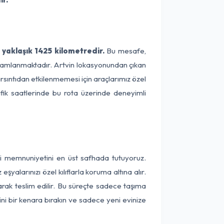
 yaklaşık 1425 kilometredir.
Bu mesafe,
 tamamlanmaktadır. Artvin lokasyonundan çıkan
arsıntıdan etkilenmemesi için araçlarımız özel
afik saatlerinde bu rota üzerinde deneyimli
eri memnuniyetini en üst safhada tutuyoruz.
alarınızı özel kılıflarla koruma altına alır.
larak teslim edilir. Bu süreçte sadece taşıma
ini bir kenara bırakın ve sadece yeni evinize