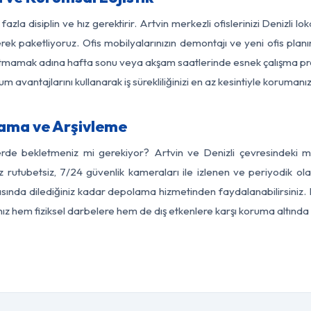
azla disiplin ve hız gerektirir. Artvin merkezli ofislerinizi Denizli l
rek paketliyoruz. Ofis mobilyalarınızın demontajı ve yeni ofis planı
i aksatmamak adına hafta sonu veya akşam saatlerinde esnek çalışma 
lum avantajlarını kullanarak iş sürekliliğinizi en az kesintiyle koruman
lama ve Arşivleme
erde bekletmeniz mi gerekiyor? Artvin ve Denizli çevresindeki mod
z rutubetsiz, 7/24 güvenlik kameraları ile izlenen ve periyodik ola
sında dilediğiniz kadar depolama hizmetinden faydalanabilirsiniz. 
nız hem fiziksel darbelere hem de dış etkenlere karşı koruma altında 