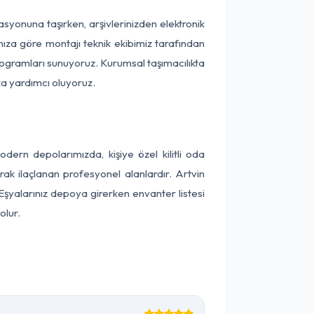
okasyonuna taşırken, arşivlerinizden elektronik
nıza göre montajı teknik ekibimiz tarafından
programları sunuyoruz. Kurumsal taşımacılıkta
ıza yardımcı oluyoruz.
ern depolarımızda, kişiye özel kilitli oda
rak ilaçlanan profesyonel alanlardır. Artvin
Eşyalarınız depoya girerken envanter listesi
olur.