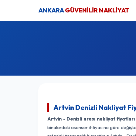
ANKARA
GÜVENİLİR NAKLİYAT
Artvin Denizli Nakliyat Fi
Artvin - Denizli arası nakliyat fiyatları
binalardaki asansör ihtiyacına göre değişken
rotadaki taşımacılık hizmetimiz Artvin - Deniz