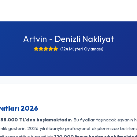
Artvin - Denizli Nakliyat
(124 Müşteri Oylaması)
yatları 2026
88.000 TL'den başlamaktadır.
Bu fiyatlar taşınacak eşyanın h
lik gösterir. 2026 yılı itibariyle profesyonel ekiplerimizce belirle
li arası nakliye hizmeti için
120.000 liraya kadar çıkabilmekted