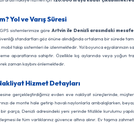
m? Yol ve Varış Süresi
e GPS sistemlerimize göre
Artvin ile Denizli arasındaki mesafe
ol güvenliği standartları göz önüne alındığında ortalama bir sürede
 mobil takip sistemleri ile izlenmektedir. Yol boyunca eşyalarınızın s
leme aparatlarına sahiptir. Özellikle kış aylarında veya yoğun tr
derek zaman kaybını önlemektedir.
Nakliyat Hizmet Detayları
lgesine gerçekleştirdiğimiz evden eve nakliyat süreçlerinde, müşt
ızı de monte hale getirip havalı naylonlarla ambalajlarken, beyaz eşy
ir parça, Denizli adresindeki yeni yerinde titizlikle kurulumu yapı
zleşmesi ile tüm varlıklarınız güvence altına alınır. Ev taşıma zahmet