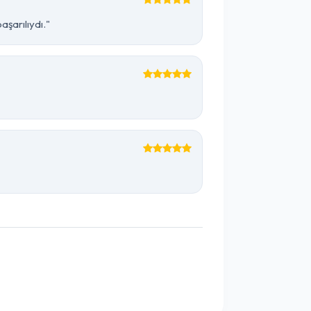
şarılıydı."