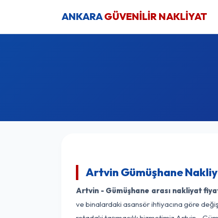
ANKARA
GÜVENİLİR NAKLİYAT
Artvin Gümüşhane Nakliya
Artvin - Gümüşhane arası nakliyat fiya
ve binalardaki asansör ihtiyacına göre değişk
rotadaki taşımacılık hizmetimiz Artvin - Güm