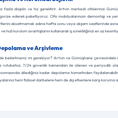
a fazla disiplin ve hız gerektirir. Artvin merkezli ofislerinizi Güm
egorize ederek paketliyoruz. Ofis mobilyalarınızın demontajı ve yeni
aaliyetlerini aksatmamak adına hafta sonu veya akşam saatlerinde e
 ve hızlı kurulum avantajlarını kullanarak iş sürekliliğinizi en az kesi
Depolama ve Arşivleme
rde bekletmeniz mi gerekiyor? Artvin ve Gümüşhane çevresindeki mo
z rutubetsiz, 7/24 güvenlik kameraları ile izlenen ve periyodik ola
onrasında dilediğiniz kadar depolama hizmetinden faydalanabilirs
eşyalarınız hem fiziksel darbelere hem de dış etkenlere karşı koruma al