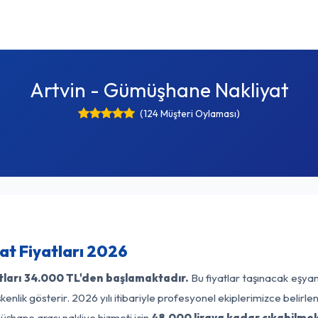
Artvin - Gümüşhane Nakliyat
(124 Müşteri Oylaması)
t Fiyatları 2026
tları
34.000 TL'den başlamaktadır.
Bu fiyatlar taşınacak eşyan
enlik gösterir. 2026 yılı itibariyle profesyonel ekiplerimizce belirl
üşhane arası nakliye hizmeti için
48.000 liraya kadar çıkabilmek