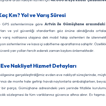
aç Km? Yol ve Varış Süresi
ve GPS sistemlerimize göre
Artvin ile Gümüşhane arasındaki 
nırları ve yol güvenliği standartları göz önüne alındığında ort
arış noktasına ulaşana dek mobil takip sistemleri ile izlenmekte
yon sistemlerine ve kasa içi sabitleme aparatlarına sahiptir. Özellikl
üvenli yan yolları tercih ederek zaman kaybını önlemektedir.
Eve Nakliyat Hizmet Detayları
ölgesine gerçekleştirdiğimiz evden eve nakliyat süreçlerinde, müş
ızı de monte hale getirip havalı naylonlarla ambalajlarken, beyaz eşy
 bir parça, Gümüşhane adresindeki yeni yerinde titizlikle kurulumu
ılık sözleşmesi ile tüm varlıklarınız güvence altına alınır. Ev taşım