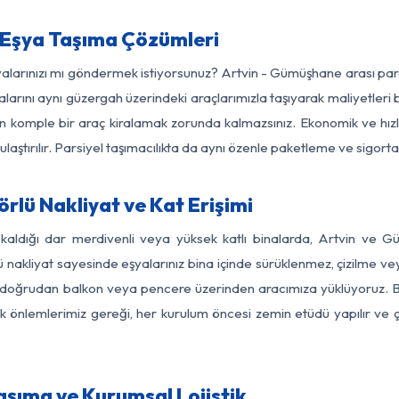
Eşya Taşıma Çözümleri
şyalarınızı mı göndermek istiyorsunuz? Artvin - Gümüşhane arası pa
larını aynı güzergah üzerindeki araçlarımızla taşıyarak maliyetleri b
için komple bir araç kiralamak zorunda kalmazsınız. Ekonomik ve hız
 ulaştırılır. Parsiyel taşımacılıkta da aynı özenle paketleme ve sigor
lü Nakliyat ve Kat Erişimi
 kaldığı dar merdivenli veya yüksek katlı binalarda, Artvin ve
nakliyat sayesinde eşyalarınız bina içinde sürüklenmez, çizilme veya 
nızı doğrudan balkon veya pencere üzerinden aracımıza yüklüyoruz.
nlik önlemlerimiz gereği, her kurulum öncesi zemin etüdü yapılır ve
şıma ve Kurumsal Lojistik