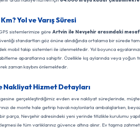
 Km? Yol ve Varış Süresi
 GPS sistemlerimize göre
Artvin ile Nevşehir arasındaki mesaf
ol güvenliği standartları göz önüne alındığında ortalama bir sürede
ek mobil takip sistemleri ile izlenmektedir. Yol boyunca eşyalarınız
abitleme aparatlarına sahiptir. Özellikle kış aylarında veya yoğun t
derek zaman kaybını önlemektedir.
e Nakliyat Hizmet Detayları
ölgesine gerçekleştirdiğimiz evden eve nakliyat süreçlerinde, müşt
ızı de monte hale getirip havalı naylonlarla ambalajlarken, beyaz eşy
ir parça, Nevşehir adresindeki yeni yerinde titizlikle kurulumu yapı
zleşmesi ile tüm varlıklarınız güvence altına alınır. Ev taşıma zahmet