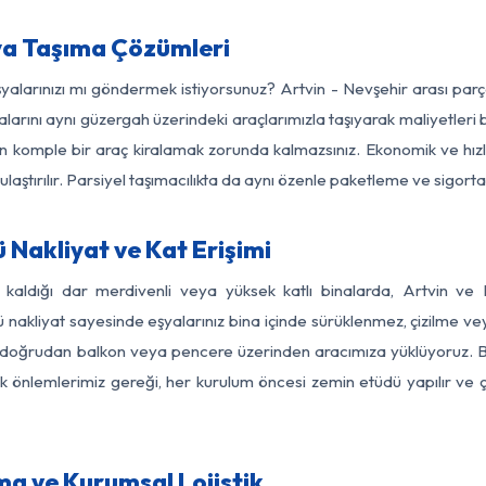
ya Taşıma Çözümleri
şyalarınızı mı göndermek istiyorsunuz? Artvin - Nevşehir arası pa
larını aynı güzergah üzerindeki araçlarımızla taşıyarak maliyetleri b
için komple bir araç kiralamak zorunda kalmazsınız. Ekonomik ve hız
 ulaştırılır. Parsiyel taşımacılıkta da aynı özenle paketleme ve sigor
 Nakliyat ve Kat Erişimi
 kaldığı dar merdivenli veya yüksek katlı binalarda, Artvin v
nakliyat sayesinde eşyalarınız bina içinde sürüklenmez, çizilme veya 
nızı doğrudan balkon veya pencere üzerinden aracımıza yüklüyoruz.
nlik önlemlerimiz gereği, her kurulum öncesi zemin etüdü yapılır ve
ma ve Kurumsal Lojistik