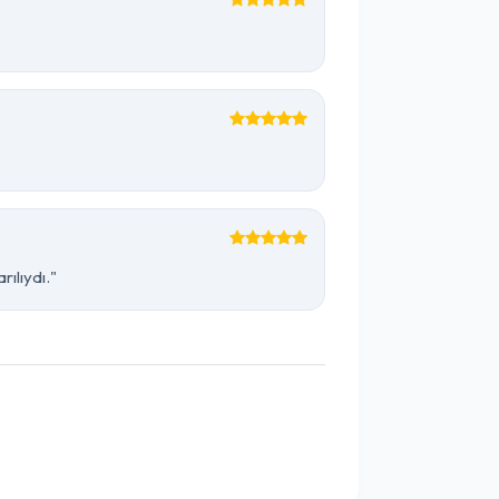
ılıydı."