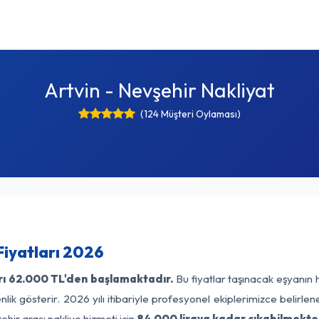
Artvin - Nevşehir Nakliyat
(124 Müşteri Oylaması)
Fiyatları 2026
rı
62.000 TL'den başlamaktadır.
Bu fiyatlar taşınacak eşyanın 
lik gösterir. 2026 yılı itibariyle profesyonel ekiplerimizce belirle
ehir arası nakliye hizmeti için
84.000 liraya kadar çıkabilmekte