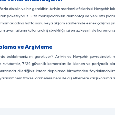
azla disiplin ve hız gerektirir. Artvin merkezli ofislerinizi Nevşehir l
rek paketliyoruz. Ofis mobilyalarınızın demontajı ve yeni ofis planı
i aksatmamak adına hafta sonu veya akşam saatlerinde esnek çalışma 
lum avantajlarını kullanarak iş sürekliliğinizi en az kesintiyle koruman
olama ve Arşivleme
rde bekletmeniz mi gerekiyor? Artvin ve Nevşehir çevresindeki mo
z rutubetsiz, 7/24 güvenlik kameraları ile izlenen ve periyodik ola
nrasında dilediğiniz kadar depolama hizmetinden faydalanabilirs
eşyalarınız hem fiziksel darbelere hem de dış etkenlere karşı koruma al