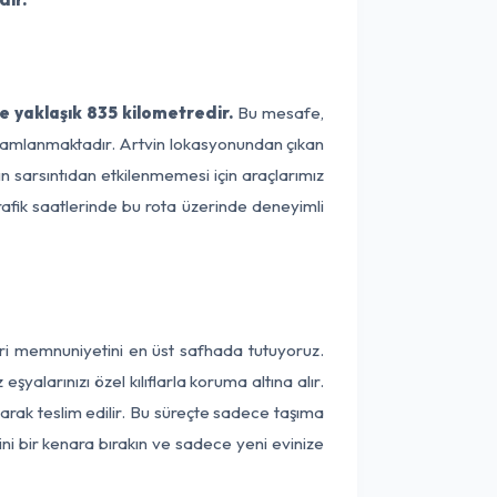
e yaklaşık 835 kilometredir.
Bu mesafe,
 tamamlanmaktadır. Artvin lokasyonundan çıkan
ın sarsıntıdan etkilenmemesi için araçlarımız
rafik saatlerinde bu rota üzerinde deneyimli
eri memnuniyetini en üst safhada tutuyoruz.
alarınızı özel kılıflarla koruma altına alır.
larak teslim edilir. Bu süreçte sadece taşıma
ini bir kenara bırakın ve sadece yeni evinize