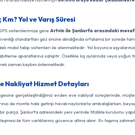
 Km? Yol ve Varış Süresi
 GPS sistemlerimize göre
Artvin ile Şanlıurfa arasındaki mesaf
ol güvenliği standartları göz önüne alındığında ortalama bir sürede
dek mobil takip sistemleri ile izlenmektedir. Yol boyunca eşyalarınız
abitleme aparatlarına sahiptir. Özellikle kış aylarında veya yoğun t
derek zaman kaybını önlemektedir.
ve Nakliyat Hizmet Detayları
ölgesine gerçekleştirdiğimiz evden eve nakliyat süreçlerinde, müş
ızı de monte hale getirip havalı naylonlarla ambalajlarken, beyaz eşy
ir parça, Şanlıurfa adresindeki yeni yerinde titizlikle kurulumu yapı
zleşmesi ile tüm varlıklarınız güvence altına alınır. Ev taşıma zahmet