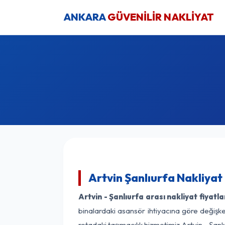
ANKARA
GÜVENİLİR NAKLİYAT
Artvin Şanlıurfa Nakliyat
Artvin - Şanlıurfa arası nakliyat fiyatla
binalardaki asansör ihtiyacına göre değişken
rotadaki taşımacılık hizmetimiz Artvin - Şanlı