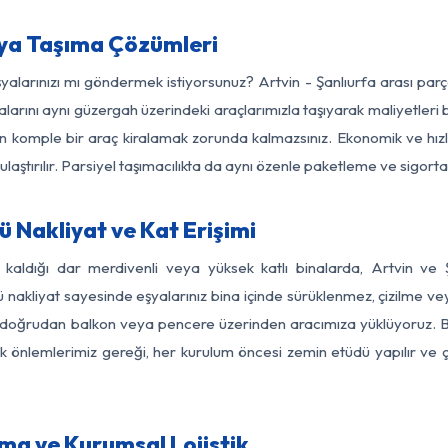
şya Taşıma Çözümleri
şyalarınızı mı göndermek istiyorsunuz? Artvin - Şanlıurfa arası pa
larını aynı güzergah üzerindeki araçlarımızla taşıyarak maliyetleri b
için komple bir araç kiralamak zorunda kalmazsınız. Ekonomik ve hız
 ulaştırılır. Parsiyel taşımacılıkta da aynı özenle paketleme ve sigor
ü Nakliyat ve Kat Erişimi
 kaldığı dar merdivenli veya yüksek katlı binalarda, Artvin ve
nakliyat sayesinde eşyalarınız bina içinde sürüklenmez, çizilme veya 
nızı doğrudan balkon veya pencere üzerinden aracımıza yüklüyoruz.
nlik önlemlerimiz gereği, her kurulum öncesi zemin etüdü yapılır ve
ıma ve Kurumsal Lojistik