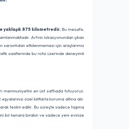
e yaklaşık 875 kilometredir.
Bu mesafe,
 tamamlanmaktadır. Artvin lokasyonundan çıkan
ın sarsıntıdan etkilenmemesi için araçlarımız
rafik saatlerinde bu rota üzerinde deneyimli
teri memnuniyetini en üst safhada tutuyoruz.
alarınızı özel kılıflarla koruma altına alır.
larak teslim edilir. Bu süreçte sadece taşıma
ini bir kenara bırakın ve sadece yeni evinize