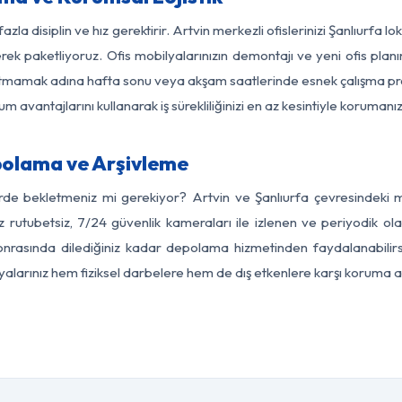
azla disiplin ve hız gerektirir. Artvin merkezli ofislerinizi Şanlıurfa l
rek paketliyoruz. Ofis mobilyalarınızın demontajı ve yeni ofis planı
i aksatmamak adına hafta sonu veya akşam saatlerinde esnek çalışma 
lum avantajlarını kullanarak iş sürekliliğinizi en az kesintiyle koruman
polama ve Arşivleme
rde bekletmeniz mi gerekiyor? Artvin ve Şanlıurfa çevresindeki mo
z rutubetsiz, 7/24 güvenlik kameraları ile izlenen ve periyodik ola
onrasında dilediğiniz kadar depolama hizmetinden faydalanabilirs
eşyalarınız hem fiziksel darbelere hem de dış etkenlere karşı koruma al