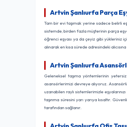
Artvin Şanlıurfa Parça E
Tam bir evi taşımak yerine sadece belirli e
sistemde, birden fazla müşterinin parça eşya
öğrenci eşyası ya da çeyiz gibi yükleriniz 
alınarak en kısa sürede adresindeki alıcısına
Artvin Şanlıurfa Asansörl
Geleneksel taşıma yöntemlerinin yetersiz
asansörlerimizi devreye alıyoruz. Asansörlü 
uzanabilen raylı sistemlerimizle eşyaları
taşınma süresini yarı yarıya kısaltır. Güve
tarafından sağlanır.
Artvin Şanlıurfa Ofis Taş