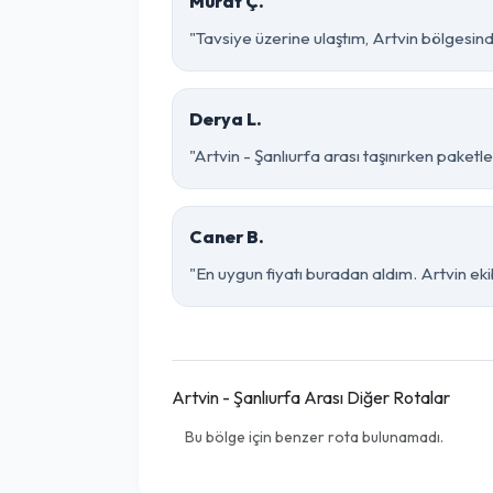
Murat Ç.
"Tavsiye üzerine ulaştım, Artvin bölgesinde ç
Derya L.
"Artvin - Şanlıurfa arası taşınırken paketle
Caner B.
"En uygun fiyatı buradan aldım. Artvin eki
Artvin - Şanlıurfa Arası Diğer Rotalar
Bu bölge için benzer rota bulunamadı.