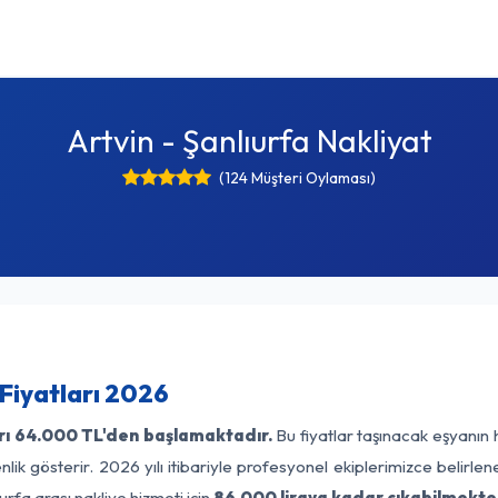
Artvin - Şanlıurfa Nakliyat
(124 Müşteri Oylaması)
 Fiyatları 2026
rı
64.000 TL'den başlamaktadır.
Bu fiyatlar taşınacak eşyanın 
lik gösterir. 2026 yılı itibariyle profesyonel ekiplerimizce belirle
urfa arası nakliye hizmeti için
86.000 liraya kadar çıkabilmekte