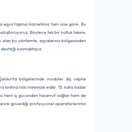
rça eşya taşıma hizmetimiz tam size göre. Bu
ölüştürüyoruz. Böylece tek bir koltuk takımı,
lı olan bu yöntemle, eşyalarınız bölgesinden
ta desteği sunmaktayız.
 Şanlıurfa bölgelerinde modüler dış cephe
kırılma riski minimize edilir. 15. kata kadar
 Bu hem iş gücünden tasarruf sağlar hem de
 çevre güvenliği profesyonel operatörlerimiz