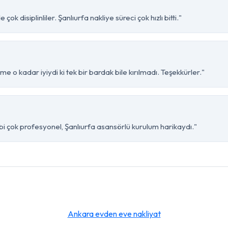
ok disiplinliler. Şanlıurfa nakliye süreci çok hızlı bitti."
me o kadar iyiydi ki tek bir bardak bile kırılmadı. Teşekkürler."
bi çok profesyonel, Şanlıurfa asansörlü kurulum harikaydı."
Ankara evden eve nakliyat