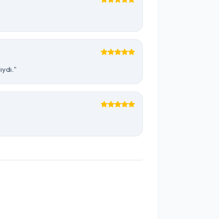
ıydı."