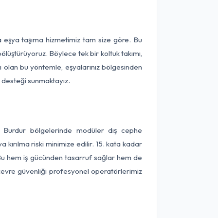
ça eşya taşıma hizmetimiz tam size göre. Bu
ölüştürüyoruz. Böylece tek bir koltuk takımı,
lı olan bu yöntemle, eşyalarınız bölgesinden
ta desteği sunmaktayız.
ve Burdur bölgelerinde modüler dış cephe
kırılma riski minimize edilir. 15. kata kadar
 Bu hem iş gücünden tasarruf sağlar hem de
 çevre güvenliği profesyonel operatörlerimiz