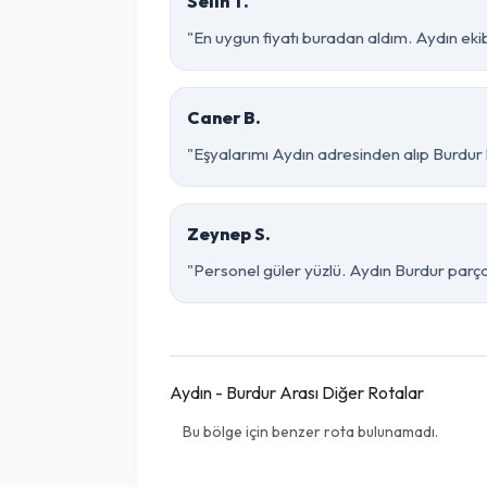
Selin T.
"En uygun fiyatı buradan aldım. Aydın eki
Caner B.
"Eşyalarımı Aydın adresinden alıp Burdur 
Zeynep S.
"Personel güler yüzlü. Aydın Burdur parça 
Aydın - Burdur Arası Diğer Rotalar
Bu bölge için benzer rota bulunamadı.