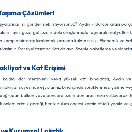
 Taşıma Çözümleri
eşyalarınızı mı göndermek istiyorsunuz? Aydın - Burdur arası par
larını aynı güzergah üzerindeki araçlarımızla taşıyarak maliyetleri b
için komple bir araç kiralamak zorunda kalmazsınız. Ekonomik ve hız
 ulaştırılır. Parsiyel taşımacılıkta da aynı özenle paketleme ve sigor
kliyat ve Kat Erişimi
z kaldığı dar merdivenli veya yüksek katlı binalarda, Aydın 
nakliyat sayesinde eşyalarınız bina içinde sürüklenmez, çizilme veya 
nızı doğrudan balkon veya pencere üzerinden aracımıza yüklüyoruz.
nlik önlemlerimiz gereği, her kurulum öncesi zemin etüdü yapılır ve
ve Kurumsal Lojistik