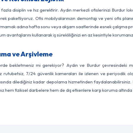
fazla disiplin ve hız gerektirir. Aydın merkezli ofislerinizi Burdur lo
rek paketliyoruz. Ofis mobilyalarınızın demontajı ve yeni ofis planı
i aksatmamak adına hafta sonu veya akşam saatlerinde esnek çalışma 
lum avantajlarını kullanarak iş sürekliliğinizi en az kesintiyle koruman
ama ve Arşivleme
erde bekletmeniz mi gerekiyor? Aydın ve Burdur çevresindeki mod
z rutubetsiz, 7/24 güvenlik kameraları ile izlenen ve periyodik ol
ında dilediğiniz kadar depolama hizmetinden faydalanabilirsiniz. 
nız hem fiziksel darbelere hem de dış etkenlere karşı koruma altında 