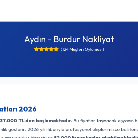
Aydın - Burdur Nakliyat
(124 Müşteri Oylaması)
atları 2026
37.000 TL'den başlamaktadır.
Bu fiyatlar taşınacak eşyanın h
lik gösterir. 2026 yılı itibariyle profesyonel ekiplerimizce belirle
r arası nakliye hizmeti için
52.000 liraya kadar çıkabilmektedir