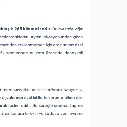
klaşık 265 kilometredir.
Bu mesafe, ağır
tamamlanmaktadır. Aydın lokasyonundan çıkan
arsıntıdan etkilenmemesi için araçlarımız özel
afik saatlerinde bu rota üzerinde deneyimli
ri memnuniyetini en üst safhada tutuyoruz.
alarınızı özel kılıflarla koruma altına alır.
arak teslim edilir. Bu süreçte sadece taşıma
ini bir kenara bırakın ve sadece yeni evinize