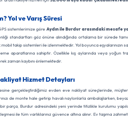
? Yol ve Varış Süresi
 GPS sistemlerimize göre
Aydın ile Burdur arasındaki mesafe ya
güvenliği standartları göz önüne alındığında ortalama bir sürede 
mobil takip sistemleri ile izlenmektedir. Yol boyunca eşyalarınızın s
leme aparatlarına sahiptir. Özellikle kış aylarında veya yoğun tr
derek zaman kaybını önlemektedir.
akliyat Hizmet Detayları
gesine gerçekleştirdiğimiz evden eve nakliyat süreçlerinde, müşte
ızı de monte hale getirip havalı naylonlarla ambalajlarken, beyaz eşy
ir parça, Burdur adresindeki yeni yerinde titizlikle kurulumu yapıl
zleşmesi ile tüm varlıklarınız güvence altına alınır. Ev taşıma zahmet