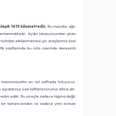
laşık 1615 kilometredir.
Bu mesafe, ağır
tamamlanmaktadır. Aydın lokasyonundan çıkan
rsıntıdan etkilenmemesi için araçlarımız özel
afik saatlerinde bu rota üzerinde deneyimli
ri memnuniyetini en üst safhada tutuyoruz.
alarınızı özel kılıflarla koruma altına alır.
eslim edilir. Bu süreçte sadece taşıma değil,
ni bir kenara bırakın ve sadece yeni evinize