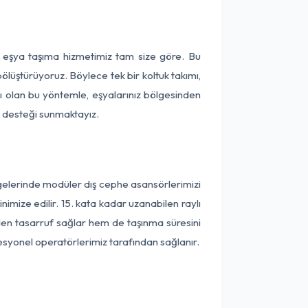
a eşya taşıma hizmetimiz tam size göre. Bu
ölüştürüyoruz. Böylece tek bir koltuk takımı,
lı olan bu yöntemle, eşyalarınız bölgesinden
ta desteği sunmaktayız.
lgelerinde modüler dış cephe asansörlerimizi
imize edilir. 15. kata kadar uzanabilen raylı
en tasarruf sağlar hem de taşınma süresini
fesyonel operatörlerimiz tarafından sağlanır.