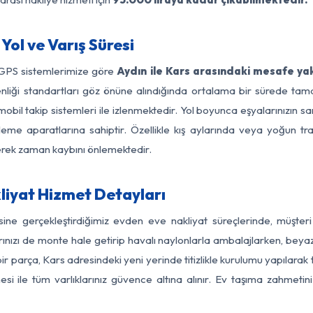
Yol ve Varış Süresi
 GPS sistemlerimize göre
Aydın ile Kars arasındaki mesafe yak
güvenliği standartları göz önüne alındığında ortalama bir sürede 
obil takip sistemleri ile izlenmektedir. Yol boyunca eşyalarınızın sa
leme aparatlarına sahiptir. Özellikle kış aylarında veya yoğun tr
derek zaman kaybını önlemektedir.
liyat Hizmet Detayları
sine gerçekleştirdiğimiz evden eve nakliyat süreçlerinde, müşte
ızı de monte hale getirip havalı naylonlarla ambalajlarken, beyaz eşy
r parça, Kars adresindeki yeni yerinde titizlikle kurulumu yapılarak t
si ile tüm varlıklarınız güvence altına alınır. Ev taşıma zahmeti