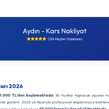
Aydın - Kars Nakliyat
(124 Müşteri Oylaması)
ları 2026
1.000 TL'den başlamaktadır.
Bu fiyatlar taşınacak eşyanın ha
lik gösterir. 2026 yılı itibariyle profesyonel ekiplerimizce belirle
arası nakliye hizmeti için
95.000 liraya kadar çıkabilmektedir.