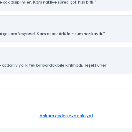
k disiplinliler. Kars nakliye süreci çok hızlı bitti."
bi çok profesyonel, Kars asansörlü kurulum harikaydı."
kadar iyiydi ki tek bir bardak bile kırılmadı. Teşekkürler."
Ankara evden eve nakliyat