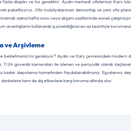
fazla disiplin ve hız gerektirir. Aydın merkezli ofislerinizi Kars lo
rek paketliyoruz. Ofis mobilyalarınızın demontajı ve yeni ofis planı
i aksatmamak adına hafta sonu veya akşam saatlerinde esnek çalışma 
lum avantajlarını kullanarak iş sürekliliğinizi en az kesintiyle koruman
a ve Arşivleme
de bekletmeniz mi gerekiyor? Aydın ve Kars çevresindeki modern depol
z, 7/24 güvenlik kameraları ile izlenen ve periyodik olarak ilaçlana
z kadar depolama hizmetinden faydalanabilirsiniz. Eşyalarınız dep
el darbelere hem de dış etkenlere karşı koruma altında olur.