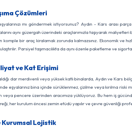
aşıma Çözümleri
 eşyalarınızı mı göndermek istiyorsunuz? Aydın - Kars arası parç
larını aynı güzergah üzerindeki araçlarımızla taşıyarak maliyetleri b
için komple bir araç kiralamak zorunda kalmazsınız. Ekonomik ve hız
 ulaştırılır. Parsiyel taşımacılıkta da aynı özenle paketleme ve sigor
iyat ve Kat Erişimi
ldığı dar merdivenli veya yüksek katlı binalarda, Aydın ve Kars bö
de eşyalarınız bina içinde sürüklenmez, çizilme veya kırılma riski min
kon veya pencere üzerinden aracımıza yüklüyoruz. Bu hem iş gücünd
gereği, her kurulum öncesi zemin etüdü yapılır ve çevre güvenliği pro
 Kurumsal Lojistik