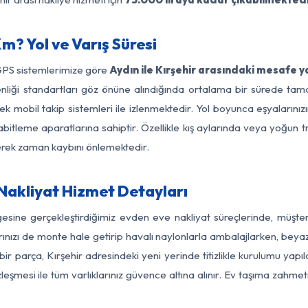
m? Yol ve Varış Süresi
GPS sistemlerimize göre
Aydın ile Kırşehir arasındaki mesafe y
güvenliği standartları göz önüne alındığında ortalama bir sürede 
ek mobil takip sistemleri ile izlenmektedir. Yol boyunca eşyalarınız
abitleme aparatlarına sahiptir. Özellikle kış aylarında veya yoğun t
derek zaman kaybını önlemektedir.
 Nakliyat Hizmet Detayları
lgesine gerçekleştirdiğimiz evden eve nakliyat süreçlerinde, müşt
ızı de monte hale getirip havalı naylonlarla ambalajlarken, beyaz eşy
r parça, Kırşehir adresindeki yeni yerinde titizlikle kurulumu yapı
zleşmesi ile tüm varlıklarınız güvence altına alınır. Ev taşıma zahmet