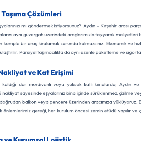
a Taşıma Çözümleri
eşyalarınızı mı göndermek istiyorsunuz? Aydın - Kırşehir arası par
larını aynı güzergah üzerindeki araçlarımızla taşıyarak maliyetleri b
için komple bir araç kiralamak zorunda kalmazsınız. Ekonomik ve hız
 ulaştırılır. Parsiyel taşımacılıkta da aynı özenle paketleme ve sigor
Nakliyat ve Kat Erişimi
z kaldığı dar merdivenli veya yüksek katlı binalarda, Aydın ve
nakliyat sayesinde eşyalarınız bina içinde sürüklenmez, çizilme veya 
nızı doğrudan balkon veya pencere üzerinden aracımıza yüklüyoruz.
nlik önlemlerimiz gereği, her kurulum öncesi zemin etüdü yapılır ve
a ve Kurumsal Lojistik