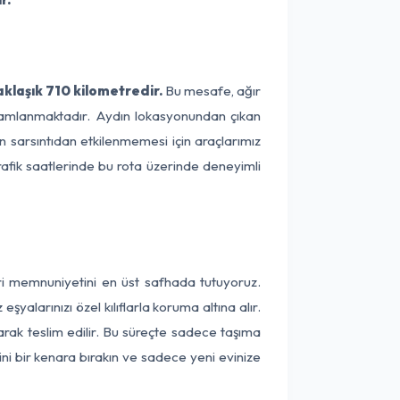
aklaşık 710 kilometredir.
Bu mesafe, ağır
tamamlanmaktadır. Aydın lokasyonundan çıkan
ın sarsıntıdan etkilenmemesi için araçlarımız
rafik saatlerinde bu rota üzerinde deneyimli
eri memnuniyetini en üst safhada tutuyoruz.
alarınızı özel kılıflarla koruma altına alır.
larak teslim edilir. Bu süreçte sadece taşıma
ini bir kenara bırakın ve sadece yeni evinize