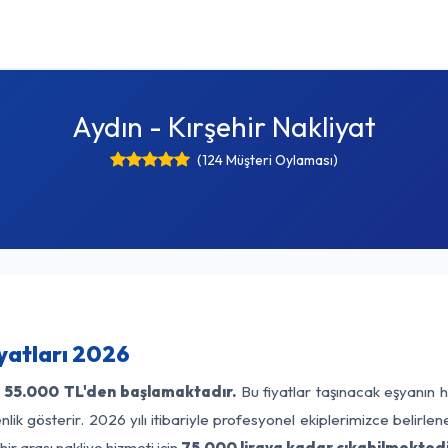
Aydın - Kırşehir Nakliyat
(124 Müşteri Oylaması)
iyatları 2026
55.000 TL'den başlamaktadır.
Bu fiyatlar taşınacak eşyanın h
lik gösterir. 2026 yılı itibariyle profesyonel ekiplerimizce belirle
ir arası nakliye hizmeti için
75.000 liraya kadar çıkabilmektedi