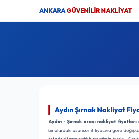
ANKARA
GÜVENİLİR NAKLİYAT
Aydın Şırnak Nakliyat Fiy
Aydın - Şırnak arası nakliyat fiyatları
binalardaki asansör ihtiyacına göre değişken
rotadaki taşımacılık hizmetimiz Aydın - Şırnak