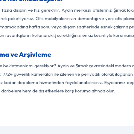
fazla disiplin ve hız gerektirir. Aydın merkezli ofislerinizi Şırnak lo
rek paketliyoruz. Ofis mobilyalarınızın demontajı ve yeni ofis planı
i aksatmamak adına hafta sonu veya akşam saatlerinde esnek çalışma 
lum avantajlarını kullanarak iş sürekliliğinizi en az kesintiyle koruman
ama ve Arşivleme
e bekletmeniz mi gerekiyor? Aydın ve Şırnak çevresindeki modern depo
, 7/24 güvenlik kameraları ile izlenen ve periyodik olarak ilaçlanan
z kadar depolama hizmetinden faydalanabilirsiniz. Eşyalarınız dep
el darbelere hem de dış etkenlere karşı koruma altında olur.