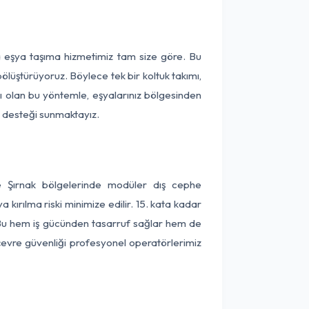
ça eşya taşıma hizmetimiz tam size göre. Bu
ölüştürüyoruz. Böylece tek bir koltuk takımı,
lı olan bu yöntemle, eşyalarınız bölgesinden
ta desteği sunmaktayız.
ve Şırnak bölgelerinde modüler dış cephe
kırılma riski minimize edilir. 15. kata kadar
 Bu hem iş gücünden tasarruf sağlar hem de
 çevre güvenliği profesyonel operatörlerimiz