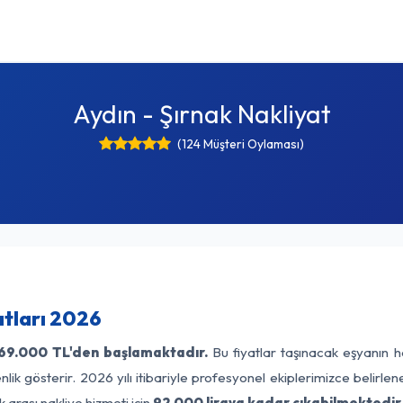
Aydın - Şırnak Nakliyat
(124 Müşteri Oylaması)
atları 2026
69.000 TL'den başlamaktadır.
Bu fiyatlar taşınacak eşyanın h
lik gösterir. 2026 yılı itibariyle profesyonel ekiplerimizce belirle
 arası nakliye hizmeti için
92.000 liraya kadar çıkabilmektedir