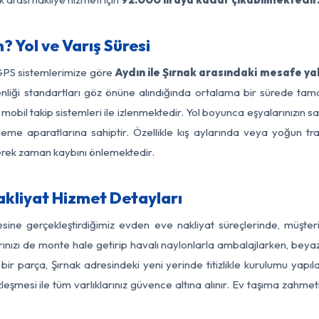
? Yol ve Varış Süresi
 GPS sistemlerimize göre
Aydın ile Şırnak arasındaki mesafe yak
güvenliği standartları göz önüne alındığında ortalama bir sürede 
mobil takip sistemleri ile izlenmektedir. Yol boyunca eşyalarınızın s
leme aparatlarına sahiptir. Özellikle kış aylarında veya yoğun tr
derek zaman kaybını önlemektedir.
akliyat Hizmet Detayları
gesine gerçekleştirdiğimiz evden eve nakliyat süreçlerinde, müşte
ızı de monte hale getirip havalı naylonlarla ambalajlarken, beyaz eşy
ir parça, Şırnak adresindeki yeni yerinde titizlikle kurulumu yapıl
zleşmesi ile tüm varlıklarınız güvence altına alınır. Ev taşıma zahmet