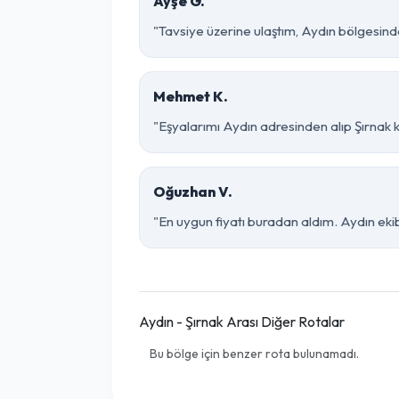
Ayşe G.
"Tavsiye üzerine ulaştım, Aydın bölgesinde ço
Mehmet K.
"Eşyalarımı Aydın adresinden alıp Şırnak 
Oğuzhan V.
"En uygun fiyatı buradan aldım. Aydın eki
Aydın - Şırnak Arası Diğer Rotalar
Bu bölge için benzer rota bulunamadı.