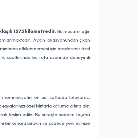
laşık 1575 kilometredir.
Bu mesafe, ağır
tamamlanmaktadır. Aydın lokasyonundan çıkan
arsıntıdan etkilenmemesi için araçlarımız özel
afik saatlerinde bu rota üzerinde deneyimli
ri memnuniyetini en üst safhada tutuyoruz.
alarınızı özel kılıflarla koruma altına alır.
arak teslim edilir. Bu süreçte sadece taşıma
ini bir kenara bırakın ve sadece yeni evinize