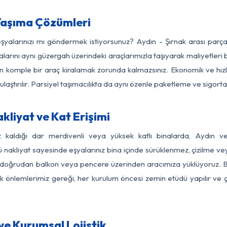
Taşıma Çözümleri
eşyalarınızı mı göndermek istiyorsunuz? Aydın - Şırnak arası par
larını aynı güzergah üzerindeki araçlarımızla taşıyarak maliyetleri b
için komple bir araç kiralamak zorunda kalmazsınız. Ekonomik ve hız
 ulaştırılır. Parsiyel taşımacılıkta da aynı özenle paketleme ve sigor
kliyat ve Kat Erişimi
z kaldığı dar merdivenli veya yüksek katlı binalarda, Aydın 
nakliyat sayesinde eşyalarınız bina içinde sürüklenmez, çizilme veya 
nızı doğrudan balkon veya pencere üzerinden aracımıza yüklüyoruz.
nlik önlemlerimiz gereği, her kurulum öncesi zemin etüdü yapılır ve
ve Kurumsal Lojistik