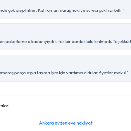
de çok disiplinliler. Kahramanmaraş nakliye süreci çok hızlı bitti."
n paketleme o kadar iyiydi ki tek bir bardak bile kırılmadı. Teşekkürl
araş parça eşya taşıma işim için yardımcı oldular, fiyatlar makul."
talar
Ankara evden eve nakliyat