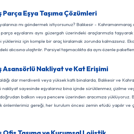
 Parça Eşya Taşıma Çözümleri
eşyalarınızı mı göndermek istiyorsunuz? Balıkesir - Kahramanmaraş 
parça eşyalarını aynı güzergah üzerindeki araçlarımızla taşıyarak
bi yükleriniz için komple bir araç kiralamak zorunda kalmazsınız. Ek
ki alıcısına ulaştırılır. Parsiyel taşımacılıkta da aynı özenle paket
Asansörlü Nakliyat ve Kat Erişimi
aldığı dar merdivenli veya yüksek katlı binalarda, Balıkesir ve K
nakliyat sayesinde eşyalarınız bina içinde sürüklenmez, çizilme veya 
nızı doğrudan balkon veya pencere üzerinden aracımıza yüklüyoruz.
nlik önlemlerimiz gereği, her kurulum öncesi zemin etüdü yapılır ve
Ofis Taşıma ve Kurumsal Lojistik