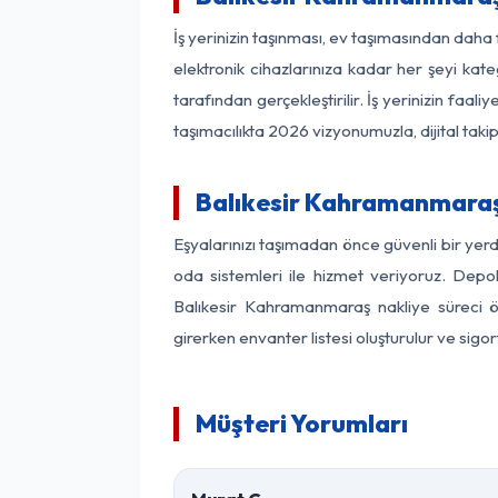
İş yerinizin taşınması, ev taşımasından daha 
elektronik cihazlarınıza kadar her şeyi kat
tarafından gerçekleştirilir. İş yerinizin f
taşımacılıkta 2026 vizyonumuzla, dijital takip
Balıkesir Kahramanmaraş
Eşyalarınızı taşımadan önce güvenli bir yer
oda sistemleri ile hizmet veriyoruz. Depol
Balıkesir Kahramanmaraş nakliye süreci ö
girerken envanter listesi oluşturulur ve sigo
Müşteri Yorumları