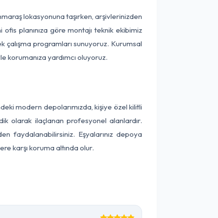
manmaraş lokasyonuna taşırken, arşivlerinizden
 ofis planınıza göre montajı teknik ekibimiz
snek çalışma programları sunuyoruz. Kurumsal
ntiyle korumanıza yardımcı oluyoruz.
ki modern depolarımızda, kişiye özel kilitli
ik olarak ilaçlanan profesyonel alanlardır.
n faydalanabilirsiniz. Eşyalarınız depoya
ere karşı koruma altında olur.