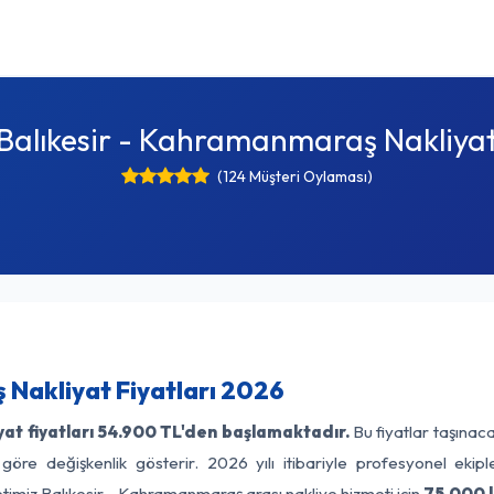
Balıkesir - Kahramanmaraş Nakliya
(124 Müşteri Oylaması)
Nakliyat Fiyatları 2026
at fiyatları
54.900 TL'den başlamaktadır.
Bu fiyatlar taşınac
 göre değişkenlik gösterir. 2026 yılı itibariyle profesyonel ekipl
timiz Balıkesir - Kahramanmaraş arası nakliye hizmeti için
75.000 l