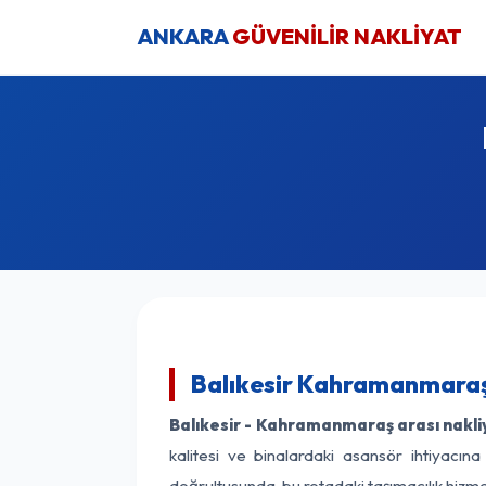
ANKARA
GÜVENİLİR NAKLİYAT
Balıkesir Kahramanmaraş 
Balıkesir - Kahramanmaraş arası nakliy
kalitesi ve binalardaki asansör ihtiyacına
doğrultusunda, bu rotadaki taşımacılık hizme