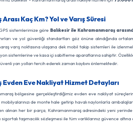
Arası Kaç Km? Yol ve Varış Süresi
 GPS sistemlerimize göre
Balıkesir ile Kahramanmaraş arasınd
ınırları ve yol güvenliği standartları göz önüne alındığında orta
ş varış noktasına ulaşana dek mobil takip sistemleri ile izlenmekt
yon sistemlerine ve kasa içi sabitleme aparatlarına sahiptir. Özellikl
üvenli yan yolları tercih ederek zaman kaybını önlemektedir.
 Evden Eve Nakliyat Hizmet Detayları
anmaraş bölgesine gerçekleştirdiğimiz evden eve nakliyat süreçler
obilyalarınızı de monte hale getirip havalı naylonlarla ambalajlark
den alınan her bir parça, Kahramanmaraş adresindeki yeni yerinde ti
gortalı taşımacılık sözleşmesi ile tüm varlıklarınız güvence altına a