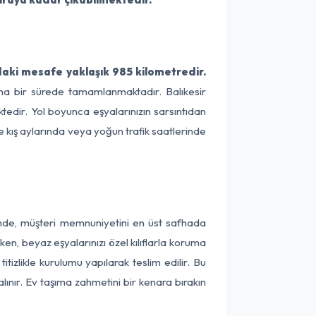
aki mesafe yaklaşık 985 kilometredir.
lama bir sürede tamamlanmaktadır. Balıkesir
edir. Yol boyunca eşyalarınızın sarsıntıdan
e kış aylarında veya yoğun trafik saatlerinde
inde, müşteri memnuniyetini en üst safhada
en, beyaz eşyalarınızı özel kılıflarla koruma
tizlikle kurulumu yapılarak teslim edilir. Bu
lınır. Ev taşıma zahmetini bir kenara bırakın