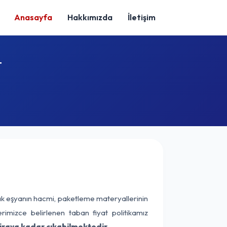
Anasayfa
Hakkımızda
İletişim
t
ak eşyanın hacmi, paketleme materyallerinin
erimizce belirlenen taban fiyat politikamız
iraya kadar çıkabilmektedir.