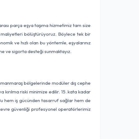
arası parça eşya taşıma hizmetimiz tam size
 maliyetleri bölüştürüyoruz. Böylece tek bir
onomik ve hızlı olan bu yöntemle, eşyalarınız
leme ve sigorta desteği sunmaktayız.
ahramanmaraş bölgelerinde modüler dış cephe
kırılma riski minimize edilir. 15. kata kadar
 Bu hem iş gücünden tasarruf sağlar hem de
 çevre güvenliği profesyonel operatörlerimiz