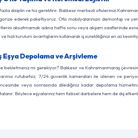
fazla disiplin ve hız gerektirir. Balıkesir merkezli ofislerinizi Kahra
egorize ederek paketliyoruz. Ofis mobilyalarınızın demontajı ve yeni
aaliyetlerini aksatmamak adına hafta sonu veya akşam saatlerinde e
 ve hızlı kurulum avantajlarını kullanarak iş sürekliliğinizi en az kesi
 Eşya Depolama ve Arşivleme
de bekletmeniz mi gerekiyor? Balıkesir ve Kahramanmaraş çevresinde
arımız rutubetsiz, 7/24 güvenlik kameraları ile izlenen ve periyod
ncesinde veya sonrasında dilediğiniz kadar depolama hizmetinde
rtalanır. Böylece eşyalarınız hem fiziksel darbelere hem de dış etkenl