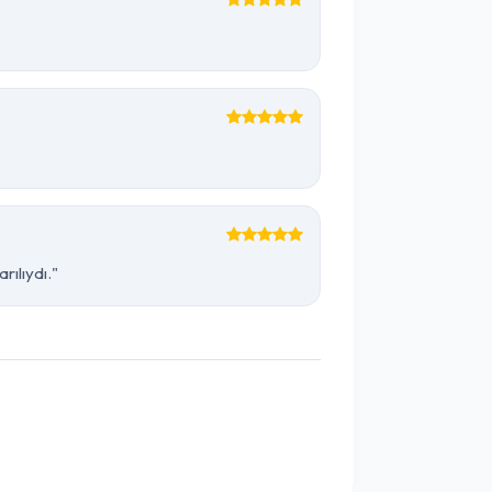
rılıydı."