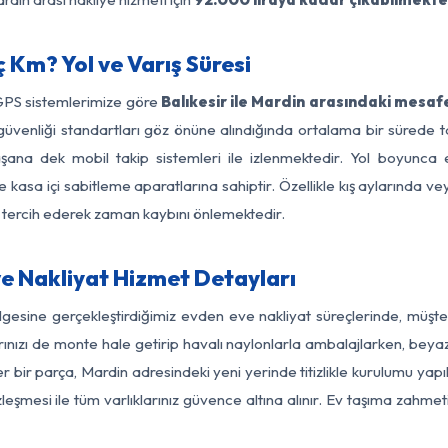
 Km? Yol ve Varış Süresi
 GPS sistemlerimize göre
Balıkesir ile Mardin arasındaki mesafe
yol güvenliği standartları göz önüne alındığında ortalama bir süre
şana dek mobil takip sistemleri ile izlenmektedir. Yol boyunca e
 kasa içi sabitleme aparatlarına sahiptir. Özellikle kış aylarında v
ı tercih ederek zaman kaybını önlemektedir.
ve Nakliyat Hizmet Detayları
ölgesine gerçekleştirdiğimiz evden eve nakliyat süreçlerinde, müş
ızı de monte hale getirip havalı naylonlarla ambalajlarken, beyaz eşy
r bir parça, Mardin adresindeki yeni yerinde titizlikle kurulumu yapı
zleşmesi ile tüm varlıklarınız güvence altına alınır. Ev taşıma zahmet