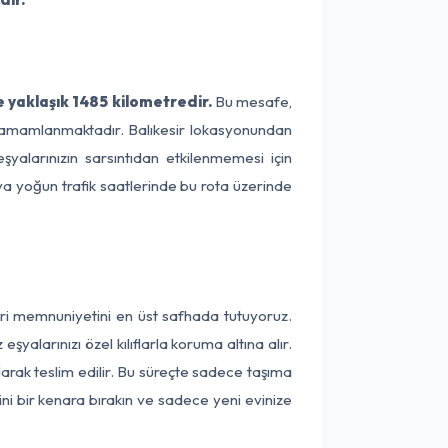
 yaklaşık 1485 kilometredir.
Bu mesafe,
de tamamlanmaktadır. Balıkesir lokasyonundan
şyalarınızın sarsıntıdan etkilenmemesi için
eya yoğun trafik saatlerinde bu rota üzerinde
teri memnuniyetini en üst safhada tutuyoruz.
alarınızı özel kılıflarla koruma altına alır.
larak teslim edilir. Bu süreçte sadece taşıma
ini bir kenara bırakın ve sadece yeni evinize