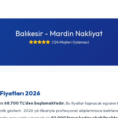
Balıkesir - Mardin Nakliyat
(124 Müşteri Oylaması)
 Fiyatları 2026
rı
68.700 TL'den başlamaktadır.
Bu fiyatlar taşınacak eşyanın 
lik gösterir. 2026 yılı itibariyle profesyonel ekiplerimizce belirle
rdin arası nakliye hizmeti için
92.000 liraya kadar çıkabilmekte