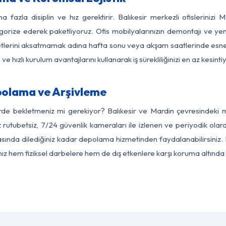
a fazla disiplin ve hız gerektirir. Balıkesir merkezli ofislerinizi 
egorize ederek paketliyoruz. Ofis mobilyalarınızın demontajı ve yeni
aaliyetlerini aksatmamak adına hafta sonu veya akşam saatlerinde e
 ve hızlı kurulum avantajlarını kullanarak iş sürekliliğinizi en az kesi
polama ve Arşivleme
rde bekletmeniz mi gerekiyor? Balıkesir ve Mardin çevresindeki mo
 rutubetsiz, 7/24 güvenlik kameraları ile izlenen ve periyodik olara
ında dilediğiniz kadar depolama hizmetinden faydalanabilirsiniz. 
nız hem fiziksel darbelere hem de dış etkenlere karşı koruma altında 