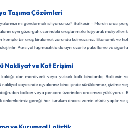
şya Taşıma Çözümleri
şyalarınızı mı göndermek istiyorsunuz? Balıkesir - Mardin arası pa
larını aynı güzergah üzerindeki araçlarımızla taşıyarak maliyetleri b
için komple bir araç kiralamak zorunda kalmazsınız. Ekonomik ve hız
 ulaştırılır. Parsiyel taşımacılıkta da aynı özenle paketleme ve sigor
ü Nakliyat ve Kat Erişimi
 kaldığı dar merdivenli veya yüksek katlı binalarda, Balıkesir
nakliyat sayesinde eşyalarınız bina içinde sürüklenmez, çizilme veya 
nızı doğrudan balkon veya pencere üzerinden aracımıza yüklüyoruz.
nlik önlemlerimiz gereği, her kurulum öncesi zemin etüdü yapılır ve
ıma ve Kurumsal Lojistik