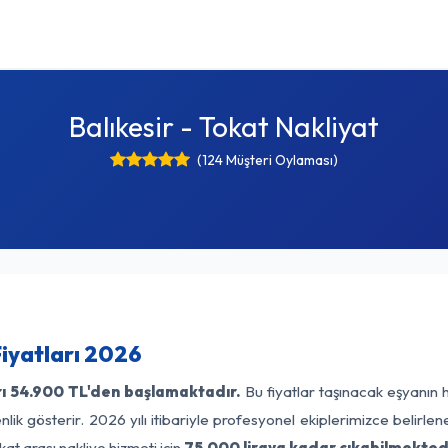
Balıkesir - Tokat Nakliyat
(124 Müşteri Oylaması)
Fiyatları 2026
ı
54.900 TL'den başlamaktadır.
Bu fiyatlar taşınacak eşyanın 
lik gösterir. 2026 yılı itibariyle profesyonel ekiplerimizce belirle
kat arası nakliye hizmeti için
75.000 liraya kadar çıkabilmektedi