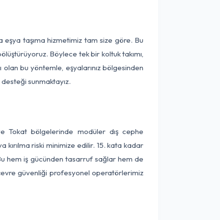
rça eşya taşıma hizmetimiz tam size göre. Bu
ölüştürüyoruz. Böylece tek bir koltuk takımı,
lı olan bu yöntemle, eşyalarınız bölgesinden
ta desteği sunmaktayız.
r ve Tokat bölgelerinde modüler dış cephe
kırılma riski minimize edilir. 15. kata kadar
 Bu hem iş gücünden tasarruf sağlar hem de
 çevre güvenliği profesyonel operatörlerimiz