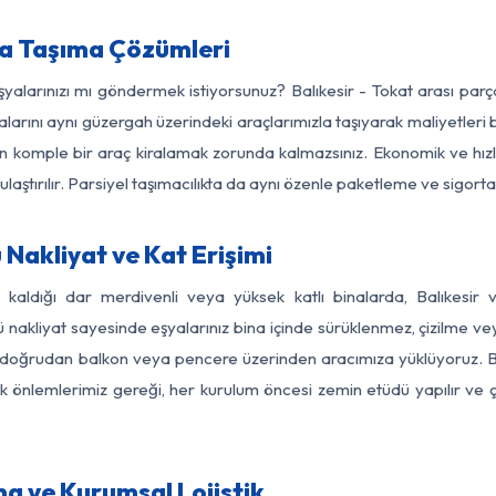
ya Taşıma Çözümleri
şyalarınızı mı göndermek istiyorsunuz? Balıkesir - Tokat arası pa
larını aynı güzergah üzerindeki araçlarımızla taşıyarak maliyetleri b
için komple bir araç kiralamak zorunda kalmazsınız. Ekonomik ve hız
 ulaştırılır. Parsiyel taşımacılıkta da aynı özenle paketleme ve sigor
 Nakliyat ve Kat Erişimi
 kaldığı dar merdivenli veya yüksek katlı binalarda, Balıkesi
nakliyat sayesinde eşyalarınız bina içinde sürüklenmez, çizilme veya 
nızı doğrudan balkon veya pencere üzerinden aracımıza yüklüyoruz.
nlik önlemlerimiz gereği, her kurulum öncesi zemin etüdü yapılır ve
ma ve Kurumsal Lojistik