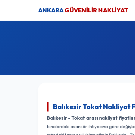
ANKARA
GÜVENİLİR NAKLİYAT
Balıkesir Tokat Nakliyat 
Balıkesir - Tokat arası nakliyat fiyatlar
binalardaki asansör ihtiyacına göre değişken
rotadaki taşımacılık hizmetimiz Balıkesir - To