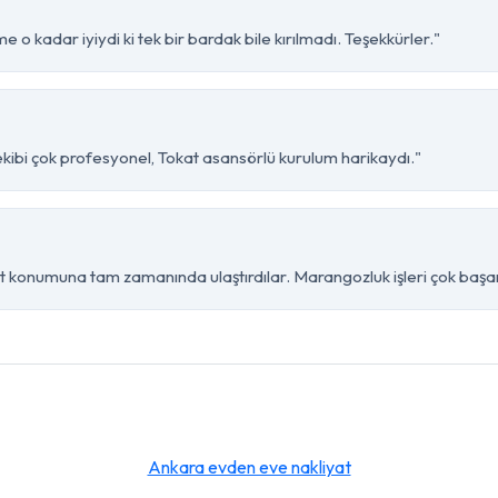
e o kadar iyiydi ki tek bir bardak bile kırılmadı. Teşekkürler."
ekibi çok profesyonel, Tokat asansörlü kurulum harikaydı."
t konumuna tam zamanında ulaştırdılar. Marangozluk işleri çok başarı
Ankara evden eve nakliyat