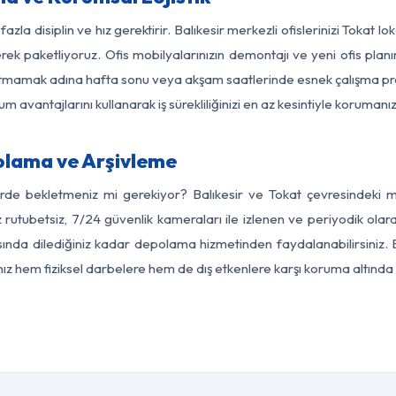
azla disiplin ve hız gerektirir. Balıkesir merkezli ofislerinizi Tokat l
rek paketliyoruz. Ofis mobilyalarınızın demontajı ve yeni ofis planı
i aksatmamak adına hafta sonu veya akşam saatlerinde esnek çalışma 
lum avantajlarını kullanarak iş sürekliliğinizi en az kesintiyle koruman
olama ve Arşivleme
rde bekletmeniz mi gerekiyor? Balıkesir ve Tokat çevresindeki mo
 rutubetsiz, 7/24 güvenlik kameraları ile izlenen ve periyodik olara
ında dilediğiniz kadar depolama hizmetinden faydalanabilirsiniz. E
nız hem fiziksel darbelere hem de dış etkenlere karşı koruma altında 