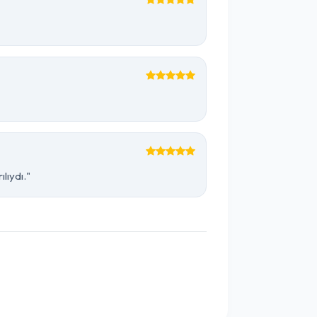
lıydı."