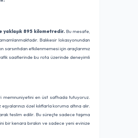
e yaklaşık 895 kilometredir.
Bu mesafe,
de tamamlanmaktadır. Balıkesir lokasyonundan
zın sarsıntıdan etkilenmemesi için araçlarımız
rafik saatlerinde bu rota üzerinde deneyimli
eri memnuniyetini en üst safhada tutuyoruz.
alarınızı özel kılıflarla koruma altına alır.
larak teslim edilir. Bu süreçte sadece taşıma
ini bir kenara bırakın ve sadece yeni evinize