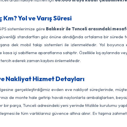
ç Km? Yol ve Varış Süresi
 GPS sistemlerimize göre
Balıkesir ile Tunceli arasındaki mesaf
yol güvenliği standartları göz önüne alındığında ortalama bir süre
aşana dek mobil takip sistemleri ile izlenmektedir. Yol boyunca e
 kasa içi sabitleme aparatlarına sahiptir. Özellikle kış aylarında v
ı tercih ederek zaman kaybını önlemektedir.
ve Nakliyat Hizmet Detayları
bölgesine gerçekleştirdiğimiz evden eve nakliyat süreçlerinde, müş
ızı de monte hale getirip havalı naylonlarla ambalajlarken, beyaz eşy
r bir parça, Tunceli adresindeki yeni yerinde titizlikle kurulumu yapı
zleşmesi ile tüm varlıklarınız güvence altına alınır. Ev taşıma zahmet