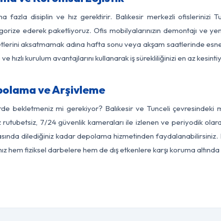
 fazla disiplin ve hız gerektirir. Balıkesir merkezli ofislerinizi 
egorize ederek paketliyoruz. Ofis mobilyalarınızın demontajı ve yeni
aaliyetlerini aksatmamak adına hafta sonu veya akşam saatlerinde e
 ve hızlı kurulum avantajlarını kullanarak iş sürekliliğinizi en az kesi
epolama ve Arşivleme
rde bekletmeniz mi gerekiyor? Balıkesir ve Tunceli çevresindeki mo
 rutubetsiz, 7/24 güvenlik kameraları ile izlenen ve periyodik olara
sında dilediğiniz kadar depolama hizmetinden faydalanabilirsiniz. 
nız hem fiziksel darbelere hem de dış etkenlere karşı koruma altında 