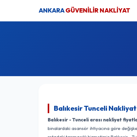
ANKARA
GÜVENİLİR NAKLİYAT
Balıkesir Tunceli Nakliyat
Balıkesir - Tunceli arası nakliyat fiyatla
binalardaki asansör ihtiyacına göre değişken
rotadaki taşımacılık hizmetimiz Balıkesir - Tu