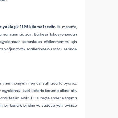
e yaklaşık 1195 kilometredir.
Bu mesafe,
de tamamlanmaktadır. Balıkesir lokasyonundan
şyalarınızın sarsıntıdan etkilenmemesi için
eya yoğun trafik saatlerinde bu rota üzerinde
teri memnuniyetini en üst safhada tutuyoruz.
alarınızı özel kılıflarla koruma altına alır.
larak teslim edilir. Bu süreçte sadece taşıma
ini bir kenara bırakın ve sadece yeni evinize