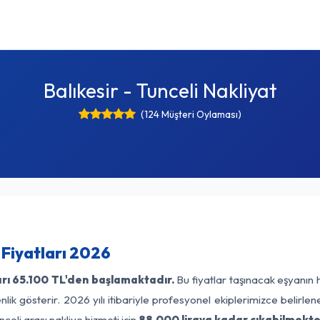
Balıkesir - Tunceli Nakliyat
(124 Müşteri Oylaması)
 Fiyatları 2026
rı
65.100 TL'den başlamaktadır.
Bu fiyatlar taşınacak eşyanın 
lik gösterir. 2026 yılı itibariyle profesyonel ekiplerimizce belirle
nceli arası nakliye hizmeti için
88.000 liraya kadar çıkabilmekte