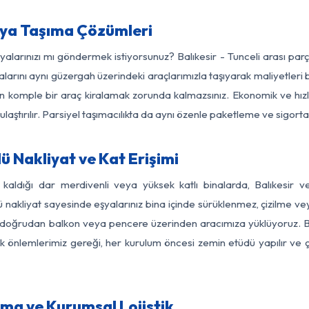
Eşya Taşıma Çözümleri
şyalarınızı mı göndermek istiyorsunuz? Balıkesir - Tunceli arası pa
larını aynı güzergah üzerindeki araçlarımızla taşıyarak maliyetleri b
için komple bir araç kiralamak zorunda kalmazsınız. Ekonomik ve hız
 ulaştırılır. Parsiyel taşımacılıkta da aynı özenle paketleme ve sigor
ü Nakliyat ve Kat Erişimi
 kaldığı dar merdivenli veya yüksek katlı binalarda, Balıkesir 
nakliyat sayesinde eşyalarınız bina içinde sürüklenmez, çizilme veya 
nızı doğrudan balkon veya pencere üzerinden aracımıza yüklüyoruz.
nlik önlemlerimiz gereği, her kurulum öncesi zemin etüdü yapılır ve
şıma ve Kurumsal Lojistik