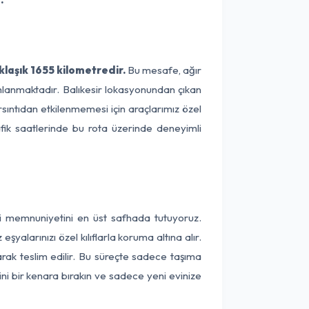
klaşık 1655 kilometredir.
Bu mesafe, ağır
amlanmaktadır. Balıkesir lokasyonundan çıkan
rsıntıdan etkilenmemesi için araçlarımız özel
afik saatlerinde bu rota üzerinde deneyimli
eri memnuniyetini en üst safhada tutuyoruz.
alarınızı özel kılıflarla koruma altına alır.
arak teslim edilir. Bu süreçte sadece taşıma
ini bir kenara bırakın ve sadece yeni evinize