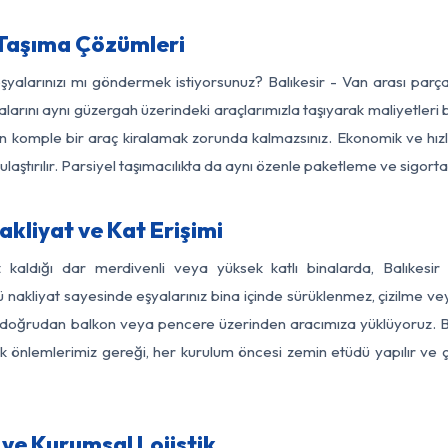
 Taşıma Çözümleri
eşyalarınızı mı göndermek istiyorsunuz? Balıkesir - Van arası par
larını aynı güzergah üzerindeki araçlarımızla taşıyarak maliyetleri b
için komple bir araç kiralamak zorunda kalmazsınız. Ekonomik ve hız
 ulaştırılır. Parsiyel taşımacılıkta da aynı özenle paketleme ve sigor
akliyat ve Kat Erişimi
z kaldığı dar merdivenli veya yüksek katlı binalarda, Balıkes
nakliyat sayesinde eşyalarınız bina içinde sürüklenmez, çizilme veya 
nızı doğrudan balkon veya pencere üzerinden aracımıza yüklüyoruz.
nlik önlemlerimiz gereği, her kurulum öncesi zemin etüdü yapılır ve
 ve Kurumsal Lojistik