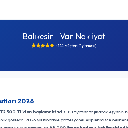
Balıkesir - Van Nakliyat
(124 Müşteri Oylaması)
yatları 2026
72.300 TL'den başlamaktadır.
Bu fiyatlar taşınacak eşyanın h
lik gösterir. 2026 yılı itibariyle profesyonel ekiplerimizce belirle
n arası nakliye hizmeti için
98.000 liraya kadar çıkabilmektedir