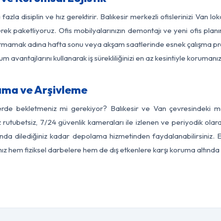
azla disiplin ve hız gerektirir. Balıkesir merkezli ofislerinizi Van l
rek paketliyoruz. Ofis mobilyalarınızın demontajı ve yeni ofis planı
i aksatmamak adına hafta sonu veya akşam saatlerinde esnek çalışma 
lum avantajlarını kullanarak iş sürekliliğinizi en az kesintiyle koruman
ama ve Arşivleme
erde bekletmeniz mi gerekiyor? Balıkesir ve Van çevresindeki mod
 rutubetsiz, 7/24 güvenlik kameraları ile izlenen ve periyodik olara
da dilediğiniz kadar depolama hizmetinden faydalanabilirsiniz. E
nız hem fiziksel darbelere hem de dış etkenlere karşı koruma altında 