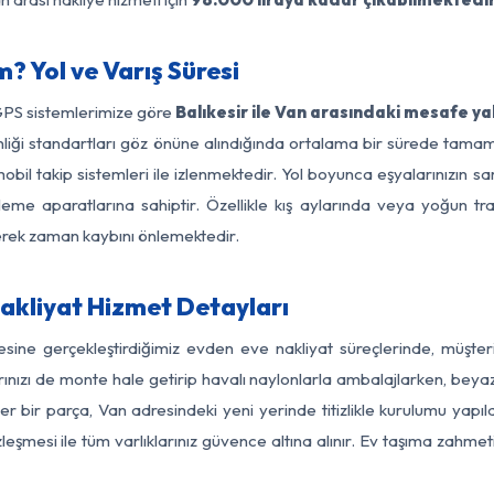
? Yol ve Varış Süresi
GPS sistemlerimize göre
Balıkesir ile Van arasındaki mesafe ya
üvenliği standartları göz önüne alındığında ortalama bir sürede tam
bil takip sistemleri ile izlenmektedir. Yol boyunca eşyalarınızın sa
leme aparatlarına sahiptir. Özellikle kış aylarında veya yoğun tr
derek zaman kaybını önlemektedir.
Nakliyat Hizmet Detayları
gesine gerçekleştirdiğimiz evden eve nakliyat süreçlerinde, müşt
ızı de monte hale getirip havalı naylonlarla ambalajlarken, beyaz eşy
er bir parça, Van adresindeki yeni yerinde titizlikle kurulumu yapıl
zleşmesi ile tüm varlıklarınız güvence altına alınır. Ev taşıma zahmet