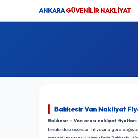
ANKARA
GÜVENİLİR NAKLİYAT
Balıkesir Van Nakliyat Fi
Balıkesir - Van arası nakliyat fiyatları
binalardaki asansör ihtiyacına göre değişken
rotadaki taşımacılık hizmetimiz Balıkesir - Va