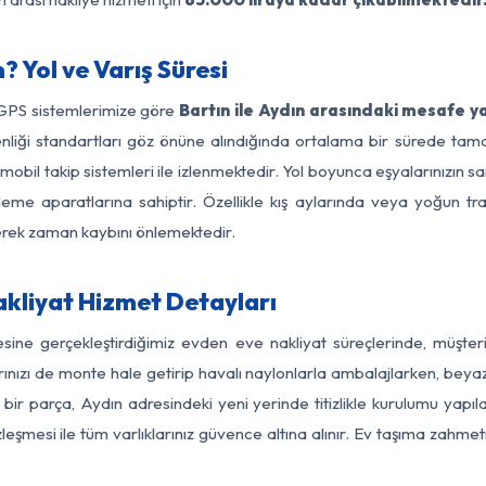
? Yol ve Varış Süresi
 GPS sistemlerimize göre
Bartın ile Aydın arasındaki mesafe ya
güvenliği standartları göz önüne alındığında ortalama bir sürede t
mobil takip sistemleri ile izlenmektedir. Yol boyunca eşyalarınızın sa
leme aparatlarına sahiptir. Özellikle kış aylarında veya yoğun tr
derek zaman kaybını önlemektedir.
akliyat Hizmet Detayları
gesine gerçekleştirdiğimiz evden eve nakliyat süreçlerinde, müşte
ızı de monte hale getirip havalı naylonlarla ambalajlarken, beyaz eşy
bir parça, Aydın adresindeki yeni yerinde titizlikle kurulumu yapıl
zleşmesi ile tüm varlıklarınız güvence altına alınır. Ev taşıma zahmet