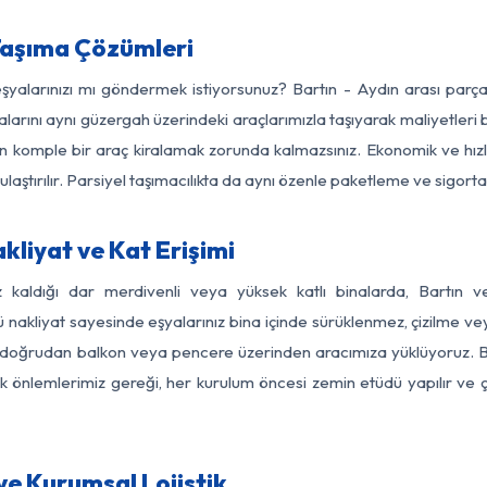
Taşıma Çözümleri
eşyalarınızı mı göndermek istiyorsunuz? Bartın - Aydın arası par
larını aynı güzergah üzerindeki araçlarımızla taşıyarak maliyetleri b
için komple bir araç kiralamak zorunda kalmazsınız. Ekonomik ve hız
 ulaştırılır. Parsiyel taşımacılıkta da aynı özenle paketleme ve sigor
kliyat ve Kat Erişimi
z kaldığı dar merdivenli veya yüksek katlı binalarda, Bartın
nakliyat sayesinde eşyalarınız bina içinde sürüklenmez, çizilme veya 
nızı doğrudan balkon veya pencere üzerinden aracımıza yüklüyoruz.
nlik önlemlerimiz gereği, her kurulum öncesi zemin etüdü yapılır ve
ve Kurumsal Lojistik