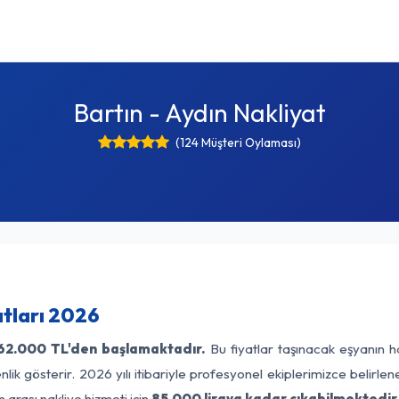
Bartın - Aydın Nakliyat
(124 Müşteri Oylaması)
atları 2026
62.000 TL'den başlamaktadır.
Bu fiyatlar taşınacak eşyanın h
lik gösterir. 2026 yılı itibariyle profesyonel ekiplerimizce belirle
 arası nakliye hizmeti için
85.000 liraya kadar çıkabilmektedir