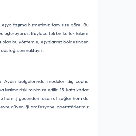
ça eşya taşıma hizmetimiz tam size göre. Bu
ölüştürüyoruz. Böylece tek bir koltuk takımı,
lı olan bu yöntemle, eşyalarınız bölgesinden
ta desteği sunmaktayız.
 ve Aydın bölgelerinde modüler dış cephe
kırılma riski minimize edilir. 15. kata kadar
 Bu hem iş gücünden tasarruf sağlar hem de
 çevre güvenliği profesyonel operatörlerimiz