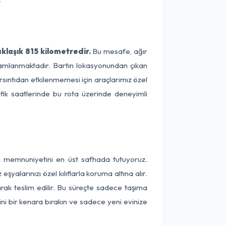
klaşık 815 kilometredir.
Bu mesafe, ağır
amamlanmaktadır. Bartın lokasyonundan çıkan
rsıntıdan etkilenmemesi için araçlarımız özel
afik saatlerinde bu rota üzerinde deneyimli
ri memnuniyetini en üst safhada tutuyoruz.
alarınızı özel kılıflarla koruma altına alır.
arak teslim edilir. Bu süreçte sadece taşıma
ini bir kenara bırakın ve sadece yeni evinize