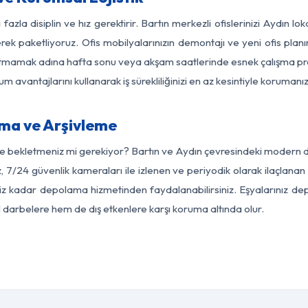
fazla disiplin ve hız gerektirir. Bartın merkezli ofislerinizi Aydın lo
rek paketliyoruz. Ofis mobilyalarınızın demontajı ve yeni ofis planı
i aksatmamak adına hafta sonu veya akşam saatlerinde esnek çalışma 
lum avantajlarını kullanarak iş sürekliliğinizi en az kesintiyle koruman
ma ve Arşivleme
e bekletmeniz mi gerekiyor? Bartın ve Aydın çevresindeki modern depo
, 7/24 güvenlik kameraları ile izlenen ve periyodik olarak ilaçlanan
z kadar depolama hizmetinden faydalanabilirsiniz. Eşyalarınız dep
el darbelere hem de dış etkenlere karşı koruma altında olur.